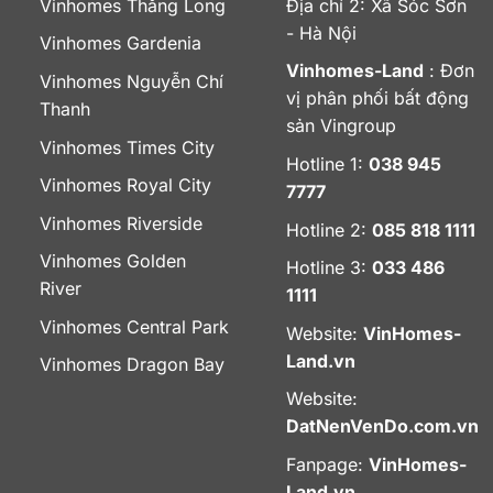
Vinhomes Thăng Long
Địa chỉ 2: Xã Sóc Sơn
- Hà Nội
Vinhomes Gardenia
Vinhomes-Land
: Đơn
Vinhomes Nguyễn Chí
vị phân phối bất động
Thanh
sản Vingroup
Vinhomes Times City
Hotline 1:
038 945
Vinhomes Royal City
7777
Vinhomes Riverside
Hotline 2:
085 818 1111
Vinhomes Golden
Hotline 3:
033 486
River
1111
Vinhomes Central Park
Website:
VinHomes-
Land.vn
Vinhomes Dragon Bay
Website:
DatNenVenDo.com.vn
Fanpage:
VinHomes-
Land.vn