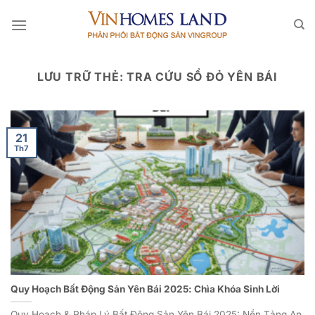
Bỏ
qua
nội
dung
LƯU TRỮ THẺ:
TRA CỨU SỔ ĐỎ YÊN BÁI
21
Th7
Quy Hoạch Bất Động Sản Yên Bái 2025: Chìa Khóa Sinh Lời
Quy Hoạch & Pháp Lý Bất Động Sản Yên Bái 2025: Nền Tảng An