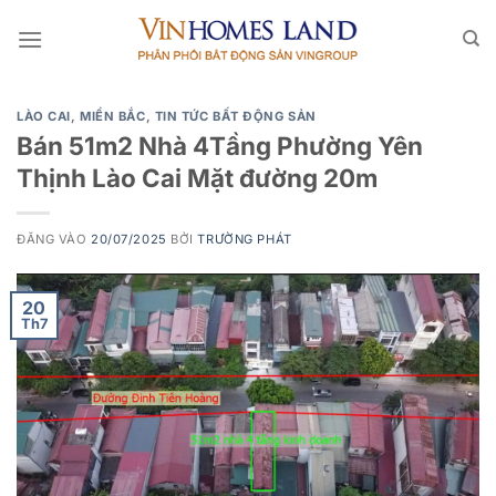
Bỏ
qua
nội
dung
LÀO CAI
,
MIỀN BẮC
,
TIN TỨC BẤT ĐỘNG SẢN
Bán 51m2 Nhà 4Tầng Phường Yên
Thịnh Lào Cai Mặt đường 20m
ĐĂNG VÀO
20/07/2025
BỞI
TRƯỜNG PHÁT
20
Th7