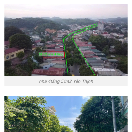
nhà 4tầng 51m2 Yên Thịnh