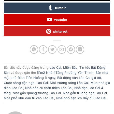
tumblr
youtube
pinterest
Bài viết này được đăng trong
Lào Cai
,
Miền Bắc
,
Tin tức Bất Động
Sản
và được gắn thẻ
51m2 Nhà 4Tầng Phường Yên Thịnh
,
Bán nhà
mặt phố Đinh Tiên Hoàng ở ngay
,
Bất động sản Lào Cai giá tốt
,
Cuộc sống tiện nghi Lào Cai
,
Môi trường sống Lào Cai
,
Mua nhà gia
đình Lào Cai
,
Nhà dân cư thân thiện Lào Cai
,
Nhà đẹp Lào Cai 4
tầng
,
Nhà gần quảng trường Lào Cai
,
Nhà gần trường học Lào Cai
,
Nhà phố khu dân trí cao Lào Cai
,
Nhà phố tiện ích đầy đủ Lào Cai
.