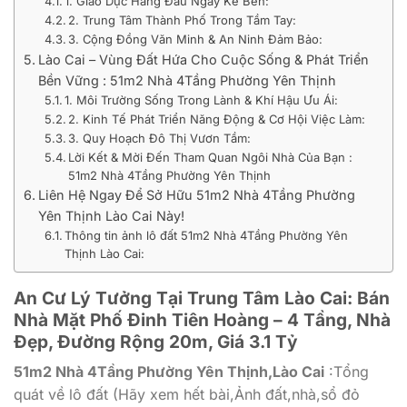
1. Giáo Dục Hàng Đầu Ngay Kề Bên:
2. Trung Tâm Thành Phố Trong Tầm Tay:
3. Cộng Đồng Văn Minh & An Ninh Đảm Bảo:
Lào Cai – Vùng Đất Hứa Cho Cuộc Sống & Phát Triển
Bền Vững : 51m2 Nhà 4Tầng Phường Yên Thịnh
1. Môi Trường Sống Trong Lành & Khí Hậu Ưu Ái:
2. Kinh Tế Phát Triển Năng Động & Cơ Hội Việc Làm:
3. Quy Hoạch Đô Thị Vươn Tầm:
Lời Kết & Mời Đến Tham Quan Ngôi Nhà Của Bạn :
51m2 Nhà 4Tầng Phường Yên Thịnh
Liên Hệ Ngay Để Sở Hữu 51m2 Nhà 4Tầng Phường
Yên Thịnh Lào Cai Này!
Thông tin ảnh lô đất 51m2 Nhà 4Tầng Phường Yên
Thịnh Lào Cai:
An Cư Lý Tưởng Tại Trung Tâm Lào Cai: Bán
Nhà Mặt Phố Đinh Tiên Hoàng – 4 Tầng, Nhà
Đẹp, Đường Rộng 20m, Giá 3.1 Tỷ
51m2 Nhà 4Tầng Phường Yên Thịnh,Lào Cai
:Tổng
quát về lô đất (Hãy xem hết bài,Ảnh đất,nhà,sổ đỏ