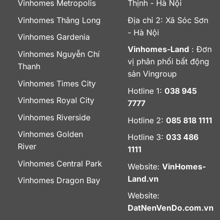
Vinhomes Metropolis
Thịnh - Hà Nội
Vinhomes Thăng Long
Địa chỉ 2: Xã Sóc Sơn
- Hà Nội
Vinhomes Gardenia
Vinhomes-Land
: Đơn
Vinhomes Nguyễn Chí
vị phân phối bất động
Thanh
sản Vingroup
Vinhomes Times City
Hotline 1:
038 945
Vinhomes Royal City
7777
Vinhomes Riverside
Hotline 2:
085 818 1111
Vinhomes Golden
Hotline 3:
033 486
River
1111
Vinhomes Central Park
Website:
VinHomes-
Land.vn
Vinhomes Dragon Bay
Website:
DatNenVenDo.com.vn