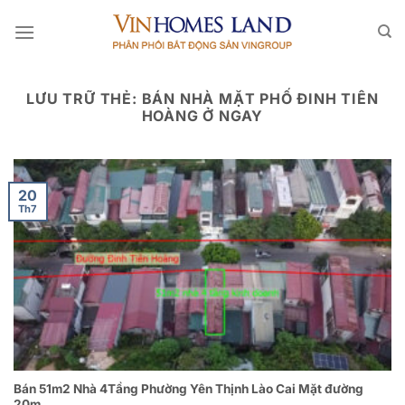
Bỏ
qua
nội
dung
LƯU TRỮ THẺ:
BÁN NHÀ MẶT PHỐ ĐINH TIÊN
HOÀNG Ở NGAY
20
Th7
Bán 51m2 Nhà 4Tầng Phường Yên Thịnh Lào Cai Mặt đường
20m