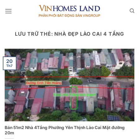
Bỏ
qua
nội
dung
LƯU TRỮ THẺ:
NHÀ ĐẸP LÀO CAI 4 TẦNG
20
Th7
Bán 51m2 Nhà 4Tầng Phường Yên Thịnh Lào Cai Mặt đường
20m