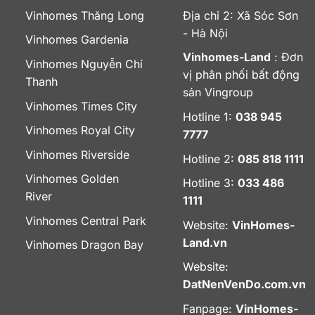
Vinhomes Thăng Long
Địa chỉ 2: Xã Sóc Sơn
- Hà Nội
Vinhomes Gardenia
Vinhomes-Land
: Đơn
Vinhomes Nguyễn Chí
vị phân phối bất động
Thanh
sản Vingroup
Vinhomes Times City
Hotline 1:
038 945
Vinhomes Royal City
7777
Vinhomes Riverside
Hotline 2:
085 818 1111
Vinhomes Golden
Hotline 3:
033 486
River
1111
Vinhomes Central Park
Website:
VinHomes-
Land.vn
Vinhomes Dragon Bay
Website:
DatNenVenDo.com.vn
Fanpage:
VinHomes-