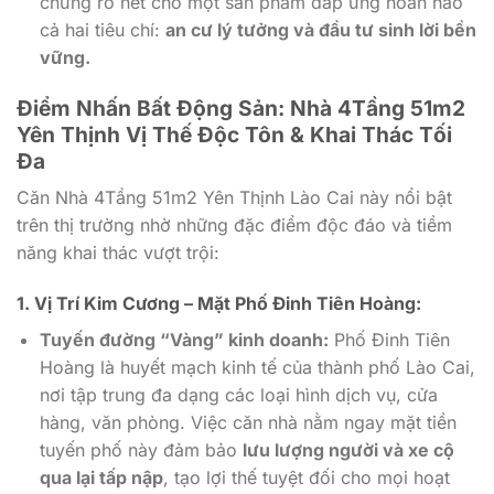
chứng rõ nét cho một sản phẩm đáp ứng hoàn hảo
cả hai tiêu chí:
an cư lý tưởng và đầu tư sinh lời bền
vững.
Điểm Nhấn Bất Động Sản: Nhà 4Tầng 51m2
Yên Thịnh Vị Thế Độc Tôn & Khai Thác Tối
Đa
Căn Nhà 4Tầng 51m2 Yên Thịnh Lào Cai này nổi bật
trên thị trường nhờ những đặc điểm độc đáo và tiềm
năng khai thác vượt trội:
1. Vị Trí Kim Cương – Mặt Phố Đinh Tiên Hoàng:
Tuyến đường “Vàng” kinh doanh:
Phố Đinh Tiên
Hoàng là huyết mạch kinh tế của thành phố Lào Cai,
nơi tập trung đa dạng các loại hình dịch vụ, cửa
hàng, văn phòng. Việc căn nhà nằm ngay mặt tiền
tuyến phố này đảm bảo
lưu lượng người và xe cộ
qua lại tấp nập
, tạo lợi thế tuyệt đối cho mọi hoạt