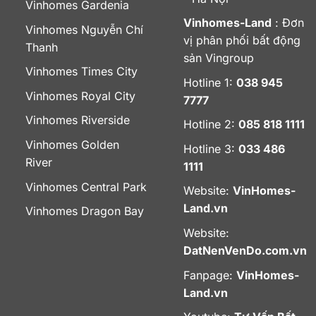
Vinhomes Gardenia
Vinhomes-Land
: Đơn
Vinhomes Nguyễn Chí
vị phân phối bất động
Thanh
sản Vingroup
Vinhomes Times City
Hotline 1:
038 945
Vinhomes Royal City
7777
Vinhomes Riverside
Hotline 2:
085 818 1111
Vinhomes Golden
Hotline 3:
033 486
River
1111
Vinhomes Central Park
Website:
VinHomes-
Land.vn
Vinhomes Dragon Bay
Website:
DatNenVenDo.com.vn
Fanpage:
VinHomes-
Land.vn