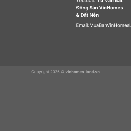
Youtube:
Tư Vấn Bất
Động Sản VinHomes
& Đất Nền
Email:
MuaBanVinHomes
Copyright 2026 ©
vinhomes-land.vn