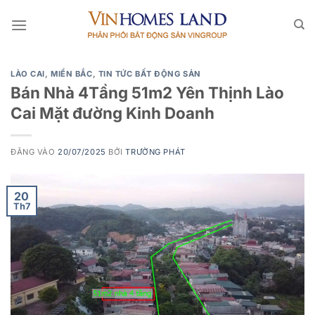
Bỏ
qua
nội
dung
LÀO CAI
,
MIỀN BẮC
,
TIN TỨC BẤT ĐỘNG SẢN
Bán Nhà 4Tầng 51m2 Yên Thịnh Lào
Cai Mặt đường Kinh Doanh
ĐĂNG VÀO
20/07/2025
BỞI
TRƯỜNG PHÁT
20
Th7