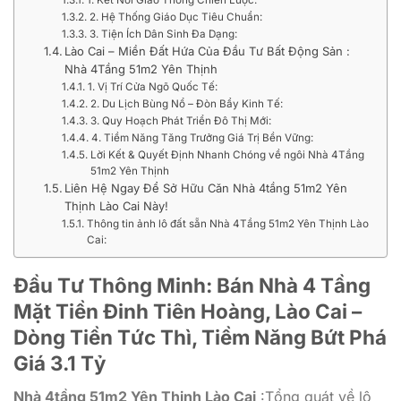
2. Hệ Thống Giáo Dục Tiêu Chuẩn:
3. Tiện Ích Dân Sinh Đa Dạng:
Lào Cai – Miền Đất Hứa Của Đầu Tư Bất Động Sản :
Nhà 4Tầng 51m2 Yên Thịnh
1. Vị Trí Cửa Ngõ Quốc Tế:
2. Du Lịch Bùng Nổ – Đòn Bẩy Kinh Tế:
3. Quy Hoạch Phát Triển Đô Thị Mới:
4. Tiềm Năng Tăng Trưởng Giá Trị Bền Vững:
Lời Kết & Quyết Định Nhanh Chóng về ngôi Nhà 4Tầng
51m2 Yên Thịnh
Liên Hệ Ngay Để Sở Hữu Căn Nhà 4tầng 51m2 Yên
Thịnh Lào Cai Này!
Thông tin ảnh lô đất sẵn Nhà 4Tầng 51m2 Yên Thịnh Lào
Cai:
Đầu Tư Thông Minh: Bán Nhà 4 Tầng
Mặt Tiền Đinh Tiên Hoàng, Lào Cai –
Dòng Tiền Tức Thì, Tiềm Năng Bứt Phá
Giá 3.1 Tỷ
Nhà 4tầng 51m2 Yên Thịnh Lào Cai
:Tổng quát về lô