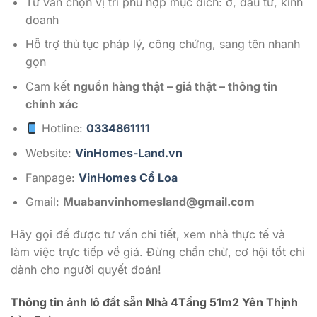
Tư vấn chọn vị trí phù hợp mục đích: ở, đầu tư, kinh
doanh
Hỗ trợ thủ tục pháp lý, công chứng, sang tên nhanh
gọn
Cam kết
nguồn hàng thật – giá thật – thông tin
chính xác
Hotline:
0334861111
Website:
VinHomes-Land.vn
Fanpage:
VinHomes Cổ Loa
Gmail:
Muabanvinhomesland@gmail.com
Hãy gọi để được tư vấn chi tiết, xem nhà thực tế và
làm việc trực tiếp về giá. Đừng chần chừ, cơ hội tốt chỉ
dành cho người quyết đoán!
Thông tin ảnh lô đất sẵn Nhà 4Tầng 51m2 Yên Thịnh