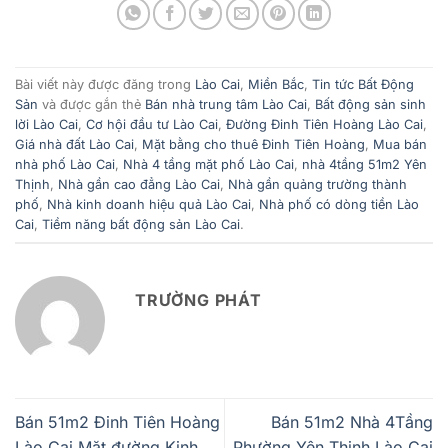
Bài viết này được đăng trong
Lào Cai
,
Miền Bắc
,
Tin tức Bất Động
Sản
và được gắn thẻ
Bán nhà trung tâm Lào Cai
,
Bất động sản sinh
lời Lào Cai
,
Cơ hội đầu tư Lào Cai
,
Đường Đinh Tiên Hoàng Lào Cai
,
Giá nhà đất Lào Cai
,
Mặt bằng cho thuê Đinh Tiên Hoàng
,
Mua bán
nhà phố Lào Cai
,
Nhà 4 tầng mặt phố Lào Cai
,
nhà 4tầng 51m2 Yên
Thịnh
,
Nhà gần cao đẳng Lào Cai
,
Nhà gần quảng trường thành
phố
,
Nhà kinh doanh hiệu quả Lào Cai
,
Nhà phố có dòng tiền Lào
Cai
,
Tiềm năng bất động sản Lào Cai
.
TRƯỜNG PHÁT
Bán 51m2 Đinh Tiên Hoàng
Bán 51m2 Nhà 4Tầng
Lào Cai Mặt đường Kinh
Phường Yên Thịnh Lào Cai