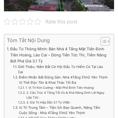
Rate this post
Tóm Tắt Nội Dung
Đầu Tư Thông Minh: Bán Nhà 4 Tầng Mặt Tiền Đinh
Tiên Hoàng, Lào Cai – Dòng Tiền Tức Thì, Tiềm Năng
Bứt Phá Giá 3.1 Tỷ
Giới Thiệu: Nắm Bắt Cơ Hội Đầu Tư Hiếm Có Tại Lào
Cai
Điểm Nhấn Bất Động Sản: Nhà 4Tầng 51m2 Yên Thịnh
Vị Thế Độc Tôn & Khai Thác Tối Đa
1. Vị Trí Kim Cương – Mặt Phố Đinh Tiên Hoàng:
2. Cấu Trúc 4 Tầng Tối Ưu & Khả Năng Sinh Lời Ngay
Lập Tức:
3. Giá Trị Hấp Dẫn 3.1 Tỷ VNĐ:
Vị Trí Trung Tâm – Tiện Ích Bao Quanh, Nâng Tầm
Cuộc Sống : Nhà 4Tầng 51m2 Yên Thịnh
1. Kết Nối Giao Thông Chiến Lược: