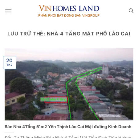
Bỏ
qua
nội
dung
LƯU TRỮ THẺ:
NHÀ 4 TẦNG MẶT PHỐ LÀO CAI
20
Th7
Bán Nhà 4Tầng 51m2 Yên Thịnh Lào Cai Mặt đường Kinh Doanh
Đầu Tư Thông Minh: Bán Nhà 4 Tầng Mặt Tiền Đinh Tiên Hoàng,