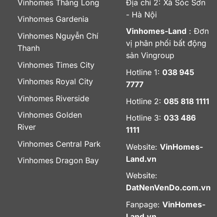
Vinhomes Thăng Long
Địa chỉ 2: Xã Sóc Sơn
- Hà Nội
Vinhomes Gardenia
Vinhomes-Land
: Đơn
Vinhomes Nguyễn Chí
vị phân phối bất động
Thanh
sản Vingroup
Vinhomes Times City
Hotline 1:
038 945
Vinhomes Royal City
7777
Vinhomes Riverside
Hotline 2:
085 818 1111
Vinhomes Golden
Hotline 3:
033 486
River
1111
Vinhomes Central Park
Website:
VinHomes-
Land.vn
Vinhomes Dragon Bay
Website:
DatNenVenDo.com.vn
Fanpage:
VinHomes-
Land.vn