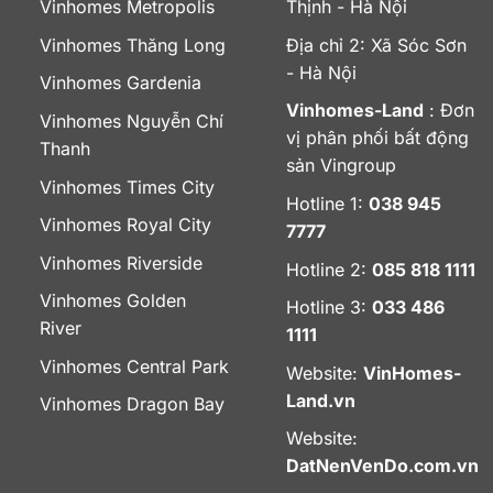
Vinhomes Metropolis
Thịnh - Hà Nội
Vinhomes Thăng Long
Địa chỉ 2: Xã Sóc Sơn
- Hà Nội
Vinhomes Gardenia
Vinhomes-Land
: Đơn
Vinhomes Nguyễn Chí
vị phân phối bất động
Thanh
sản Vingroup
Vinhomes Times City
Hotline 1:
038 945
Vinhomes Royal City
7777
Vinhomes Riverside
Hotline 2:
085 818 1111
Vinhomes Golden
Hotline 3:
033 486
River
1111
Vinhomes Central Park
Website:
VinHomes-
Land.vn
Vinhomes Dragon Bay
Website:
DatNenVenDo.com.vn