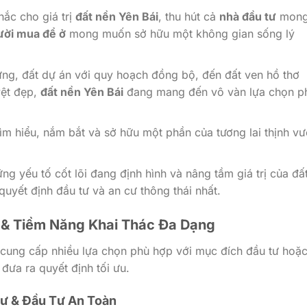
ắc cho giá trị
đất nền Yên Bái
, thu hút cả
nhà đầu tư
mon
ười mua để ở
mong muốn sở hữu một không gian sống lý
ựng, đất dự án với quy hoạch đồng bộ, đến đất ven hồ thơ
yệt đẹp,
đất nền Yên Bái
đang mang đến vô vàn lựa chọn p
ìm hiểu, nắm bắt và sở hữu một phần của tương lai thịnh v
ng yếu tố cốt lõi đang định hình và nâng tầm giá trị của đấ
quyết định đầu tư và an cư thông thái nhất.
nh & Tiềm Năng Khai Thác Đa Dạng
, cung cấp nhiều lựa chọn phù hợp với mục đích đầu tư hoặ
 đưa ra quyết định tối ưu.
Cư & Đầu Tư An Toàn