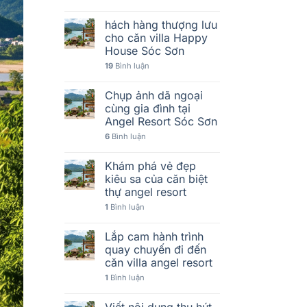
hách hàng thượng lưu
cho căn villa Happy
House Sóc Sơn
19
Bình luận
Chụp ảnh dã ngoại
cùng gia đình tại
Angel Resort Sóc Sơn
6
Bình luận
Khám phá vẻ đẹp
kiêu sa của căn biệt
thự angel resort
1
Bình luận
Lắp cam hành trình
quay chuyến đi đến
căn villa angel resort
1
Bình luận
Viết nội dung thu hút