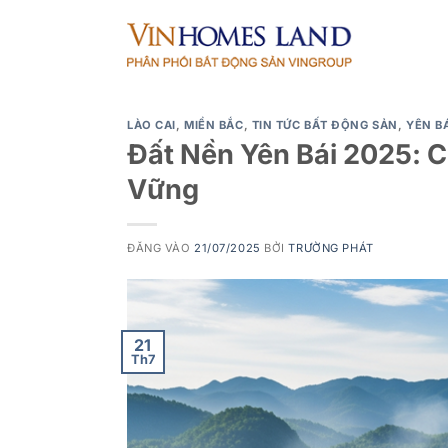
Bỏ
qua
nội
dung
LÀO CAI
,
MIỀN BẮC
,
TIN TỨC BẤT ĐỘNG SẢN
,
YÊN BÁ
Đất Nền Yên Bái 2025: 
Vững
ĐĂNG VÀO
21/07/2025
BỞI
TRƯỜNG PHÁT
21
Th7