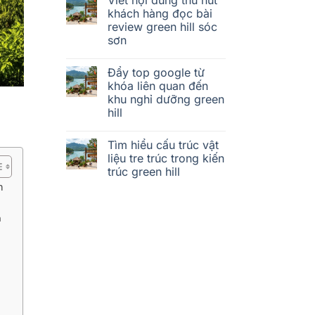
khách hàng đọc bài
review green hill sóc
sơn
Đẩy top google từ
khóa liên quan đến
khu nghỉ dưỡng green
hill
Tìm hiểu cấu trúc vật
liệu tre trúc trong kiến
trúc green hill
h
h