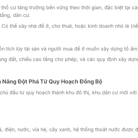
t thổ cư tăng trưởng bền vững theo thời gian, đặc biệt tại cá
tầng, dân cư.
Có thể xây nhà để ở, cho thuê, hoặc kinh doanh nhỏ lẻ (nế
n tích lũy tài sản và người mua để ở muốn xây dựng tổ ấm
ng đất, chiều cao tầng cho phép, và các quy định xây dựn
ềm Năng Đột Phá Từ Quy Hoạch Đồng Bộ
chủ đầu tư quy hoạch thành khu đô thị, khu dân cư mới với
 điện, nước, vỉa hè, cây xanh, hệ thống thoát nước được 