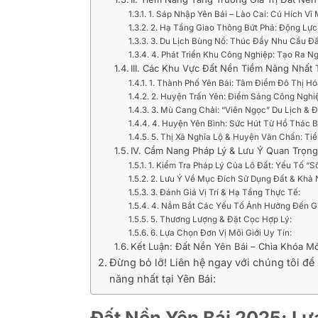
1. Sáp Nhập Yên Bái – Lào Cai: Cú Hích Vĩ
2. Hạ Tầng Giao Thông Bứt Phá: Động Lực
3. Du Lịch Bùng Nổ: Thúc Đẩy Nhu Cầu Đấ
4. Phát Triển Khu Công Nghiệp: Tạo Ra 
III. Các Khu Vực Đất Nền Tiềm Năng Nhất
1. Thành Phố Yên Bái: Tâm Điểm Đô Thị 
2. Huyện Trấn Yên: Điểm Sáng Công Nghi
3. Mù Cang Chải: “Viên Ngọc” Du Lịch & 
4. Huyện Yên Bình: Sức Hút Từ Hồ Thác 
5. Thị Xã Nghĩa Lộ & Huyện Văn Chấn: T
IV. Cẩm Nang Pháp Lý & Lưu Ý Quan Trọng
1. Kiểm Tra Pháp Lý Của Lô Đất: Yếu Tố “
2. Lưu Ý Về Mục Đích Sử Dụng Đất & Khả
3. Đánh Giá Vị Trí & Hạ Tầng Thực Tế:
4. Nắm Bắt Các Yếu Tố Ảnh Hưởng Đến Gi
5. Thương Lượng & Đặt Cọc Hợp Lý:
6. Lựa Chọn Đơn Vị Môi Giới Uy Tín:
Kết Luận: Đất Nền Yên Bái – Chìa Khóa 
Đừng bỏ lỡ! Liên hệ ngay với chúng tôi đ
năng nhất tại Yên Bái:
Đất Nền Yên Bái 2025: L