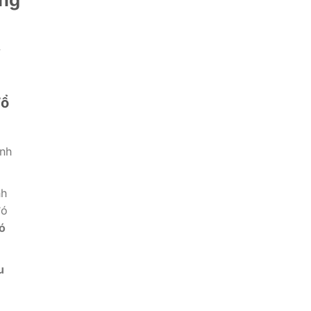
y
Tổ
ênh
nh
đó
ó
u