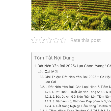
Rate this post
Tóm Tắt Nội Dung
Đất Nền Yên Bái 2025: Lựa Chọn “Vàng” C
Lào Cai Mới
Giới Thiệu: Đất Nền Yên Bái 2025 – Cơ Hộ
Lào Cai
I. Đất Nền Yên Bái: Các Loại Hình & Tiềm
1. Đất Thổ Cư (Đất Ở): Nền Tảng An Cư & 
2. Đất Dự Án (Đất Nền Phân Lô): Tiềm Nă
3. Đất Ven Hồ, Đất View Đẹp (View Núi, 
4. Đất Nông Nghiệp Tiềm Năng (Có Khả N
II. Tiềm Năng Tăng Trưởng Giá Trị Đất N