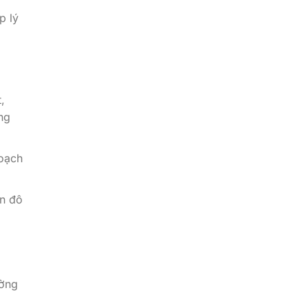
p lý
,
ng
oạch
en đô
ường