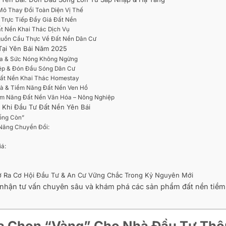
 Mô Thay Đổi Toàn Diện Vị Thế
 Trực Tiếp Đẩy Giá Đất Nền
t Nền Khai Thác Dịch Vụ
Nguồn Cầu Thực Về Đất Nền Dân Cư
 Tại Yên Bái Năm 2025
Hóa & Sức Nóng Không Ngừng
ệp & Đón Đầu Sóng Dân Cư
Đất Nền Khai Thác Homestay
Bà & Tiềm Năng Đất Nền Ven Hồ
iềm Năng Đất Nền Văn Hóa – Nông Nghiệp
 Khi Đầu Tư Đất Nền Yên Bái
Sống Còn”
 Năng Chuyển Đổi:
á:
Mở Ra Cơ Hội Đầu Tư & An Cư Vững Chắc Trong Kỷ Nguyên Mới
ể nhận tư vấn chuyên sâu và khám phá các sản phẩm đất nền tiềm
ựa Chọn “Vàng” Cho Nhà Đầu Tư Th