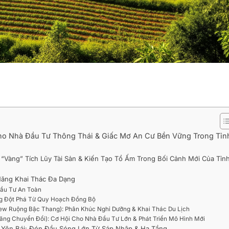
ho Nhà Đầu Tư Thông Thái & Giấc Mơ An Cư Bền Vững Trong Tỉn
i “Vàng” Tích Lũy Tài Sản & Kiến Tạo Tổ Ấm Trong Bối Cảnh Mới Của Tỉn
 Năng Khai Thác Đa Dạng
Đầu Tư An Toàn
ng Đột Phá Từ Quy Hoạch Đồng Bộ
View Ruộng Bậc Thang): Phân Khúc Nghỉ Dưỡng & Khai Thác Du Lịch
ăng Chuyển Đổi): Cơ Hội Cho Nhà Đầu Tư Lớn & Phát Triển Mô Hình Mới
ền Yên Bái: Đón Đầu Sóng Lớn Từ Sáp Nhập & Hạ Tầng