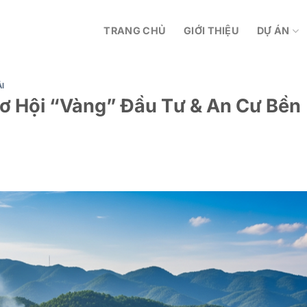
TRANG CHỦ
GIỚI THIỆU
DỰ ÁN
I
Cơ Hội “Vàng” Đầu Tư & An Cư Bền