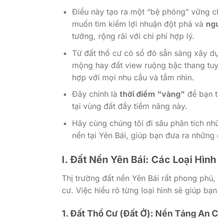
Điều này tạo ra một “bệ phóng” vững ch
muốn tìm kiếm lợi nhuận đột phá và
ng
tưởng, rộng rãi với chi phí hợp lý.
Từ đất thổ cư có sổ đỏ sẵn sàng xây d
mộng hay đất view ruộng bậc thang tu
hợp với mọi nhu cầu và tầm nhìn.
Đây chính là
thời điểm “vàng”
để bạn t
tại vùng đất đầy tiềm năng này.
Hãy cùng chúng tôi đi sâu phân tích nhữ
nền tại Yên Bái, giúp bạn đưa ra những 
I. Đất Nền Yên Bái: Các Loại Hì
Thị trường đất nền Yên Bái rất phong phú
cư. Việc hiểu rõ từng loại hình sẽ giúp bạn
1. Đất Thổ Cư (Đất Ở): Nền Tảng An 