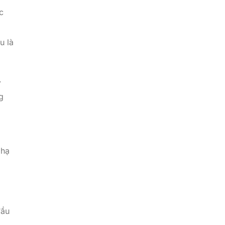
c
u là
.
g
 hạ
đầu