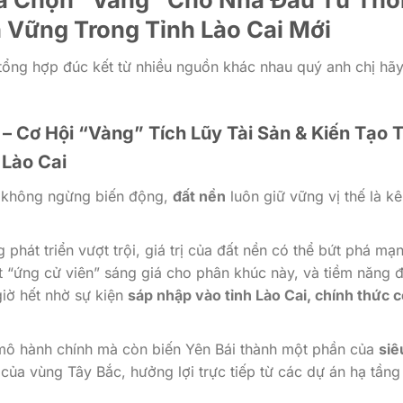
 Vững Trong Tỉnh Lào Cai Mới
 tổng hợp đúc kết từ nhiều nguồn khác nhau quý anh chị hã
 – Cơ Hội “Vàng” Tích Lũy Tài Sản & Kiến Tạo 
 Lào Cai
n không ngừng biến động,
đất nền
luôn giữ vững vị thế là k
phát triển vượt trội, giá trị của đất nền có thể bứt phá mạ
t “ứng cử viên” sáng giá cho phân khúc này, và tiềm năng 
iờ hết nhờ sự kiện
sáp nhập vào tỉnh Lào Cai, chính thức c
mô hành chính mà còn biến Yên Bái thành một phần của
siê
của vùng Tây Bắc, hưởng lợi trực tiếp từ các dự án hạ tầng