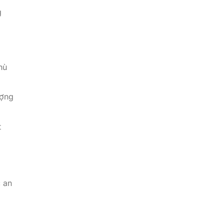
g
hù
ượng
t
c an