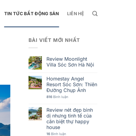
TIN TỨC BẤT ĐỘNG SẢN
LIÊN HỆ
BÀI VIẾT MỚI NHẤT
Review Moonlight
Villa Sóc Sơn Hà Nội
Homestay Angel
Resort Sóc Sơn: Thiên
Đường Chụp Ảnh
816
Bình luận
Review nét đẹp bình
dị nhưng tinh tế của
căn biệt thự happy
house
16
Bình luận