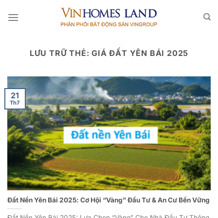
Bỏ
qua
nội
dung
LƯU TRỮ THẺ:
GIÁ ĐẤT YÊN BÁI 2025
21
Th7
Đất Nền Yên Bái 2025: Cơ Hội “Vàng” Đầu Tư & An Cư Bền Vững
Đất Nền Yên Bái 2025: Lựa Chọn “Vàng” Cho Nhà Đầu Tư Thông