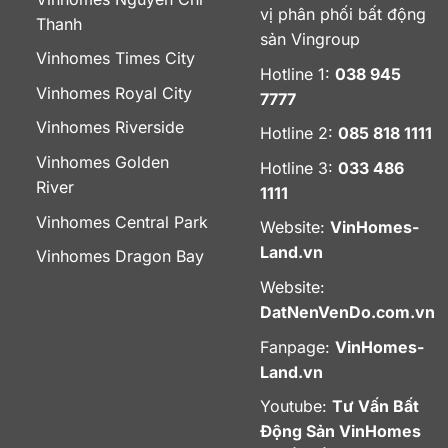
vị phân phối bất động
Thanh
sản Vingroup
Vinhomes Times City
Hotline 1:
038 945
Vinhomes Royal City
7777
Vinhomes Riverside
Hotline 2:
085 818 1111
Vinhomes Golden
Hotline 3:
033 486
River
1111
Vinhomes Central Park
Website:
VinHomes-
Land.vn
Vinhomes Dragon Bay
Website:
DatNenVenDo.com.vn
Fanpage:
VinHomes-
Land.vn
Youtube:
Tư Vấn Bất
Động Sản VinHomes