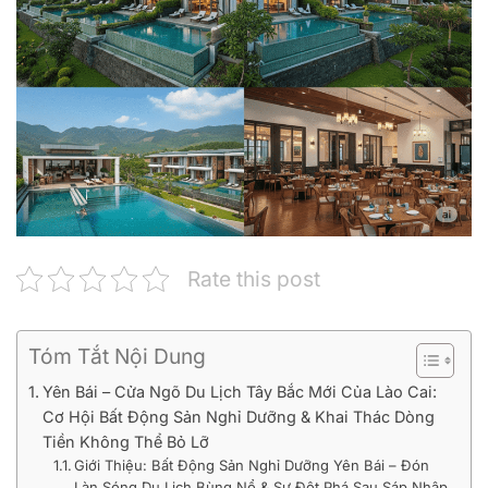
Rate this post
Tóm Tắt Nội Dung
Yên Bái – Cửa Ngõ Du Lịch Tây Bắc Mới Của Lào Cai:
Cơ Hội Bất Động Sản Nghỉ Dưỡng & Khai Thác Dòng
Tiền Không Thể Bỏ Lỡ
Giới Thiệu: Bất Động Sản Nghỉ Dưỡng Yên Bái – Đón
Làn Sóng Du Lịch Bùng Nổ & Sự Đột Phá Sau Sáp Nhập