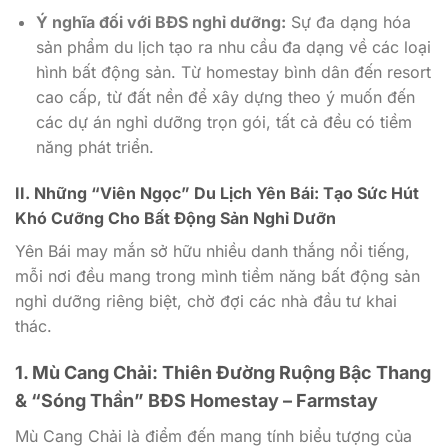
Ý nghĩa đối với BĐS nghỉ dưỡng:
Sự đa dạng hóa
sản phẩm du lịch tạo ra nhu cầu đa dạng về các loại
hình bất động sản. Từ homestay bình dân đến resort
cao cấp, từ đất nền để xây dựng theo ý muốn đến
các dự án nghỉ dưỡng trọn gói, tất cả đều có tiềm
năng phát triển.
II. Những “Viên Ngọc” Du Lịch Yên Bái: Tạo Sức Hút
Khó Cưỡng Cho Bất Động Sản Nghỉ Dưỡn
Yên Bái may mắn sở hữu nhiều danh thắng nổi tiếng,
mỗi nơi đều mang trong mình tiềm năng bất động sản
nghỉ dưỡng riêng biệt, chờ đợi các nhà đầu tư khai
thác.
1. Mù Cang Chải: Thiên Đường Ruộng Bậc Thang
& “Sóng Thần” BĐS Homestay – Farmstay
Mù Cang Chải là điểm đến mang tính biểu tượng của