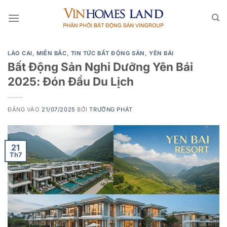
Bỏ
qua
nội
dung
LÀO CAI
,
MIỀN BẮC
,
TIN TỨC BẤT ĐỘNG SẢN
,
YÊN BÁI
Bất Động Sản Nghỉ Dưỡng Yên Bái
2025: Đón Đầu Du Lịch
ĐĂNG VÀO
21/07/2025
BỞI
TRƯỜNG PHÁT
21
Th7