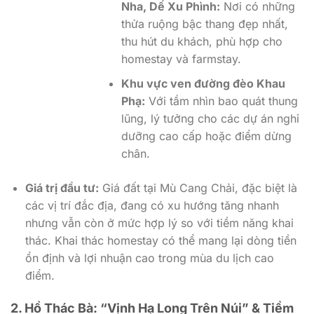
Nha, Dế Xu Phình:
Nơi có những
thửa ruộng bậc thang đẹp nhất,
thu hút du khách, phù hợp cho
homestay và farmstay.
Khu vực ven đường đèo Khau
Phạ:
Với tầm nhìn bao quát thung
lũng, lý tưởng cho các dự án nghỉ
dưỡng cao cấp hoặc điểm dừng
chân.
Giá trị đầu tư:
Giá đất tại Mù Cang Chải, đặc biệt là
các vị trí đắc địa, đang có xu hướng tăng nhanh
nhưng vẫn còn ở mức hợp lý so với tiềm năng khai
thác. Khai thác homestay có thể mang lại dòng tiền
ổn định và lợi nhuận cao trong mùa du lịch cao
điểm.
2. Hồ Thác Bà: “Vịnh Hạ Long Trên Núi” & Tiềm