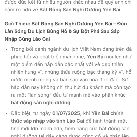
được đúc kết từ nhiều nguồn khác nhau để quý anh chị
nắm rõ hơn về
Bất Động Sản Nghỉ Dưỡng Yên Bái
Giới Thiệu: Bất Động Sản Nghỉ Dưỡng Yên Bái – Đón
Làn Sóng Du Lịch Bùng Nổ & Sự Đột Phá Sau Sáp
Nhập Cùng Lào Cai
Trong bối cảnh ngành du lịch Việt Nam đang trên đà
phục hồi và phát triển mạnh mẽ,
Yên Bái
nổi lên như
một điểm đến hấp dẫn bậc nhất với vẻ đẹp thiên
nhiên hùng vĩ, những thửa ruộng bậc thang kỳ vĩ, hồ
nước mênh mông và bản sắc văn hóa độc đáo. Sự
hấp dẫn này không chỉ thu hút du khách mà còn tạo
ra một “làn sóng” đầu tư mạnh mẽ vào phân khúc
bất động sản nghỉ dưỡng
.
Đặc biệt, từ ngày
01/07/2025
, khi
Yên Bái chính
thức sáp nhập vào tỉnh Lào Cai
để hình thành một
tỉnh mới lớn mạnh hơn, tiềm năng của bất động sản
nghỉ dưỡng tại đây càng được củng cố và nhân lên