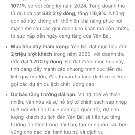
107,1%
so với cùng kỳ năm 2024. Tổng doanh thu
từ du lịch đạt
632,2 tỷ đồng
, tăng
116,9%
. Những
con số này không chỉ thể hiện khả năng phục hồi
mạnh mẽ sau các giai đoạn khó khăn mà còn chứng
tỏ sức hấp dẫn ngày càng tăng của Yên Bái.
Mục tiêu đầy tham vọng:
Yên Bái đặt mục tiêu đón
2 triệu lượt khách
trong năm 2025, với doanh thu
ước đạt
1.700 tỷ đồng
. Để đạt được mục tiêu này,
tỉnh đang đẩy mạnh các chương trình xúc tiến du
lịch quy mô lớn, đầu tư vào hạ tầng dịch vụ và kêu
gọi các dự án du lịch chất lượng cao.
Dự báo tăng trưởng dài hạn:
Với lợi thế về thiên
nhiên, văn hóa và sự hỗ trợ từ chính sách sáp nhập
(kết nối với Lào Cai – cửa ngõ quốc tế), dự báo
lượng khách du lịch đến Yên Bái sẽ tiếp tục tăng
trưởng ổn định trong dài hạn, tạo ra nguồn cầu bền
vững cho các loại hình lưu trú và dịch vụ.