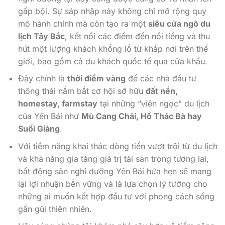
gấp bội. Sự sáp nhập này không chỉ mở rộng quy
mô hành chính mà còn tạo ra một
siêu cửa ngõ du
lịch Tây Bắc
, kết nối các điểm đến nổi tiếng và thu
hút một lượng khách khổng lồ từ khắp nơi trên thế
giới, bao gồm cả du khách quốc tế qua cửa khẩu.
Đây chính là
thời điểm vàng
để các nhà đầu tư
thông thái nắm bắt cơ hội sở hữu
đất nền,
homestay, farmstay
tại những “viên ngọc” du lịch
của Yên Bái như
Mù Cang Chải, Hồ Thác Bà hay
Suối Giàng
.
Với tiềm năng khai thác dòng tiền vượt trội từ du lịch
và khả năng gia tăng giá trị tài sản trong tương lai,
bất động sản nghỉ dưỡng Yên Bái hứa hẹn sẽ mang
lại lợi nhuận bền vững và là lựa chọn lý tưởng cho
những ai muốn kết hợp đầu tư với phong cách sống
gần gũi thiên nhiên.