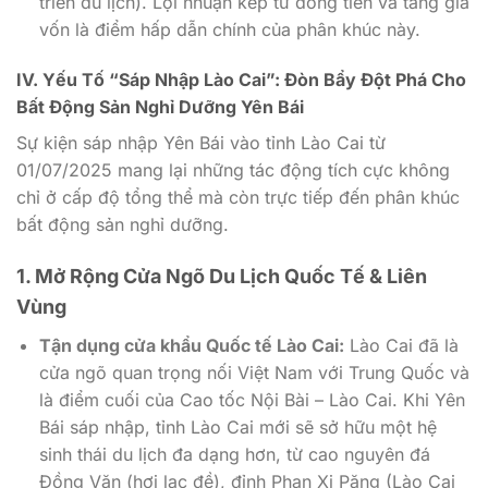
triển du lịch). Lợi nhuận kép từ dòng tiền và tăng giá
vốn là điểm hấp dẫn chính của phân khúc này.
IV. Yếu Tố “Sáp Nhập Lào Cai”: Đòn Bẩy Đột Phá Cho
Bất Động Sản Nghỉ Dưỡng Yên Bái
Sự kiện sáp nhập Yên Bái vào tỉnh Lào Cai từ
01/07/2025 mang lại những tác động tích cực không
chỉ ở cấp độ tổng thể mà còn trực tiếp đến phân khúc
bất động sản nghỉ dưỡng.
1. Mở Rộng Cửa Ngõ Du Lịch Quốc Tế & Liên
Vùng
Tận dụng cửa khẩu Quốc tế Lào Cai:
Lào Cai đã là
cửa ngõ quan trọng nối Việt Nam với Trung Quốc và
là điểm cuối của Cao tốc Nội Bài – Lào Cai. Khi Yên
Bái sáp nhập, tỉnh Lào Cai mới sẽ sở hữu một hệ
sinh thái du lịch đa dạng hơn, từ cao nguyên đá
Đồng Văn (hơi lạc đề), đỉnh Phan Xi Păng (Lào Cai