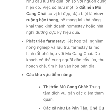
Nhu cầu lưu trú quá lớn so với nguồn cung
hiện có. Việc sở hữu một lô
đất nền Mù
Cang Chải
có vị trí đẹp, đặc biệt là
view
ruộng bậc thang
, sẽ mang lại khả năng
khai thác kinh doanh homestay hoặc nhà
nghỉ dưỡng cực kỳ hiệu quả.
Phát triển farmstay:
Kết hợp trải nghiệm
nông nghiệp và lưu trú, farmstay là mô
hình rất phù hợp với Mù Cang Chải. Du
khách có thể cùng người dân cấy lúa, thu
hoạch chè, tìm hiểu văn hóa bản địa.
Các khu vực tiềm năng:
Thị trấn Mù Cang Chải:
Trung
tâm dịch vụ, gần các điểm tham
quan.
Các xã như La Pán Tẩn, Chế Cu