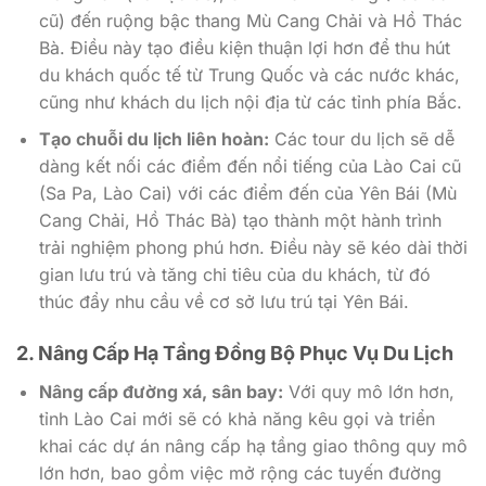
cũ) đến ruộng bậc thang Mù Cang Chải và Hồ Thác
Bà. Điều này tạo điều kiện thuận lợi hơn để thu hút
du khách quốc tế từ Trung Quốc và các nước khác,
cũng như khách du lịch nội địa từ các tỉnh phía Bắc.
Tạo chuỗi du lịch liên hoàn:
Các tour du lịch sẽ dễ
dàng kết nối các điểm đến nổi tiếng của Lào Cai cũ
(Sa Pa, Lào Cai) với các điểm đến của Yên Bái (Mù
Cang Chải, Hồ Thác Bà) tạo thành một hành trình
trải nghiệm phong phú hơn. Điều này sẽ kéo dài thời
gian lưu trú và tăng chi tiêu của du khách, từ đó
thúc đẩy nhu cầu về cơ sở lưu trú tại Yên Bái.
2. Nâng Cấp Hạ Tầng Đồng Bộ Phục Vụ Du Lịch
Nâng cấp đường xá, sân bay:
Với quy mô lớn hơn,
tỉnh Lào Cai mới sẽ có khả năng kêu gọi và triển
khai các dự án nâng cấp hạ tầng giao thông quy mô
lớn hơn, bao gồm việc mở rộng các tuyến đường