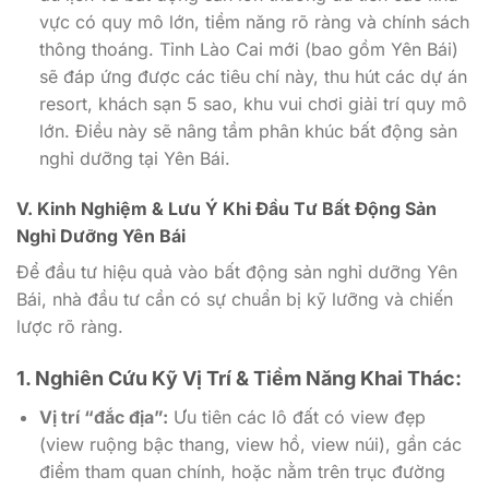
vực có quy mô lớn, tiềm năng rõ ràng và chính sách
thông thoáng. Tỉnh Lào Cai mới (bao gồm Yên Bái)
sẽ đáp ứng được các tiêu chí này, thu hút các dự án
resort, khách sạn 5 sao, khu vui chơi giải trí quy mô
lớn. Điều này sẽ nâng tầm phân khúc bất động sản
nghỉ dưỡng tại Yên Bái.
V. Kinh Nghiệm & Lưu Ý Khi Đầu Tư Bất Động Sản
Nghỉ Dưỡng Yên Bái
Để đầu tư hiệu quả vào bất động sản nghỉ dưỡng Yên
Bái, nhà đầu tư cần có sự chuẩn bị kỹ lưỡng và chiến
lược rõ ràng.
1. Nghiên Cứu Kỹ Vị Trí & Tiềm Năng Khai Thác:
Vị trí “đắc địa”:
Ưu tiên các lô đất có view đẹp
(view ruộng bậc thang, view hồ, view núi), gần các
điểm tham quan chính, hoặc nằm trên trục đường