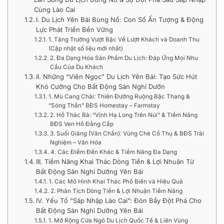
Cùng Lào Cai
I. Du Lịch Yên Bái Bùng Nổ: Con Số Ấn Tượng & Động
Lực Phát Triển Bền Vững
1. Tăng Trưởng Vượt Bậc Về Lượt Khách và Doanh Thu
(Cập nhật số liệu mới nhất)
2. Đa Dạng Hóa Sản Phẩm Du Lịch: Đáp Ứng Mọi Nhu
Cầu Của Du Khách
II. Những “Viên Ngọc” Du Lịch Yên Bái: Tạo Sức Hút
Khó Cưỡng Cho Bất Động Sản Nghỉ Dưỡn
1. Mù Cang Chải: Thiên Đường Ruộng Bậc Thang &
“Sóng Thần” BĐS Homestay – Farmstay
2. Hồ Thác Bà: “Vịnh Hạ Long Trên Núi” & Tiềm Năng
BĐS Ven Hồ Đẳng Cấp
3. Suối Giàng (Văn Chấn): Vùng Chè Cổ Thụ & BĐS Trải
Nghiệm – Văn Hóa
4. Các Điểm Đến Khác & Tiềm Năng Đa Dạng
III. Tiềm Năng Khai Thác Dòng Tiền & Lợi Nhuận Từ
Bất Động Sản Nghỉ Dưỡng Yên Bái
1. Các Mô Hình Khai Thác Phổ Biến và Hiệu Quả
2. Phân Tích Dòng Tiền & Lợi Nhuận Tiềm Năng
IV. Yếu Tố “Sáp Nhập Lào Cai”: Đòn Bẩy Đột Phá Cho
Bất Động Sản Nghỉ Dưỡng Yên Bái
1. Mở Rộng Cửa Ngõ Du Lịch Quốc Tế & Liên Vùng