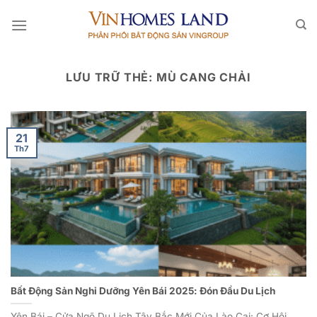
Bỏ
qua
nội
dung
LƯU TRỮ THẺ:
MÙ CANG CHẢI
21
Th7
Bất Động Sản Nghỉ Dưỡng Yên Bái 2025: Đón Đầu Du Lịch
Yên Bái – Cửa Ngõ Du Lịch Tây Bắc Mới Của Lào Cai: Cơ Hội...