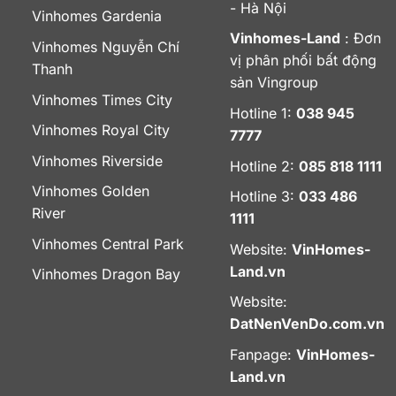
- Hà Nội
Vinhomes Gardenia
Vinhomes-Land
: Đơn
Vinhomes Nguyễn Chí
vị phân phối bất động
Thanh
sản Vingroup
Vinhomes Times City
Hotline 1:
038 945
Vinhomes Royal City
7777
Vinhomes Riverside
Hotline 2:
085 818 1111
Vinhomes Golden
Hotline 3:
033 486
River
1111
Vinhomes Central Park
Website:
VinHomes-
Land.vn
Vinhomes Dragon Bay
Website:
DatNenVenDo.com.vn
Fanpage:
VinHomes-
Land.vn