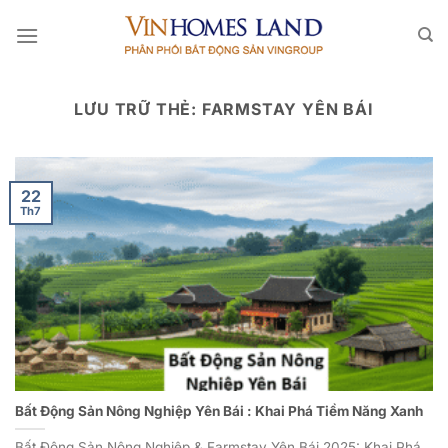
Bỏ
qua
nội
dung
LƯU TRỮ THẺ:
FARMSTAY YÊN BÁI
22
Th7
Bất Động Sản Nông Nghiệp Yên Bái : Khai Phá Tiềm Năng Xanh
Bất Động Sản Nông Nghiệp & Farmstay Yên Bái 2025: Khai Phá