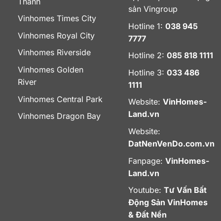
Thanh
sản Vingroup
Vinhomes Times City
Hotline 1:
038 945
Vinhomes Royal City
7777
Vinhomes Riverside
Hotline 2:
085 818 1111
Vinhomes Golden
Hotline 3:
033 486
River
1111
Vinhomes Central Park
Website:
VinHomes-
Land.vn
Vinhomes Dragon Bay
Website:
DatNenVenDo.com.vn
Fanpage:
VinHomes-
Land.vn
Youtube:
Tư Vấn Bất
Động Sản VinHomes
& Đất Nền