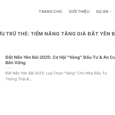
TRANG CHỦ
GIỚI THIỆU
DỰ ÁN
ƯU TRỮ THẺ:
TIỀM NĂNG TĂNG GIÁ ĐẤT YÊN B
Đất Nền Yên Bái 2025: Cơ Hội “Vàng” Đầu Tư & An C
Bền Vững
Đất Nền Yên Bái 2025: Lựa Chọn “Vàng” Cho Nhà Đầu Tư
Thông Thái &...