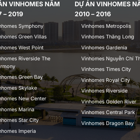
ÁN VINHOMES NĂM
DỰ ÁN VINHOMES N
7 – 2019
2010 – 2016
nhomes Symphony
Vinhomes Metropolis
nhomes Green Villas
Vinhomes Thăng Long
nhomes West Point
Vinhomes Gardenia
nhomes Riverside The
Vinhomes Nguyễn Chí T
rmony
Vinhomes Times City
nhomes Green Bay
Vinhomes Royal City
nhomes Skylake
Vinhomes Riverside
nhomes New Center
Vinhomes Golden River
nhomes Marina
Vinhomes Central Park
nhomes Star City
Vinhomes Dragon Bay
nhomes Imperia