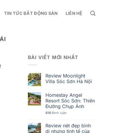
TIN TỨC BẤT ĐỘNG SẢN
LIÊN HỆ
ÁI
BÀI VIẾT MỚI NHẤT
ư
Review Moonlight
Villa Sóc Sơn Hà Nội
Homestay Angel
Resort Sóc Sơn: Thiên
Đường Chụp Ảnh
816
Bình luận
Review nét đẹp bình
dị nhưng tinh tế của