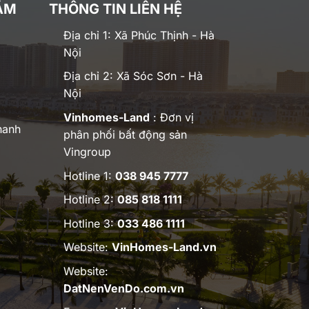
ĂM
THÔNG TIN LIÊN HỆ
Địa chỉ 1: Xã Phúc Thịnh - Hà
Nội
Địa chỉ 2: Xã Sóc Sơn - Hà
Nội
Vinhomes-Land
: Đơn vị
hanh
phân phối bất động sản
Vingroup
Hotline 1:
038 945 7777
Hotline 2:
085 818 1111
Hotline 3:
033 486 1111
Website:
VinHomes-Land.vn
Website:
DatNenVenDo.com.vn