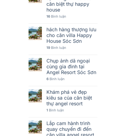
căn biệt thự happy
house
16
Bình luận
hách hàng thượng lưu
cho căn villa Happy
House Sóc Sơn
19
Bình luận
Chụp ảnh dã ngoại
cùng gia đình tại
Angel Resort Sóc Sơn
6
Bình luận
Khám phá vẻ đẹp
kiêu sa của căn biệt
thự angel resort
1
Bình luận
Lắp cam hành trình
quay chuyến đi đến
căn villa angel resort