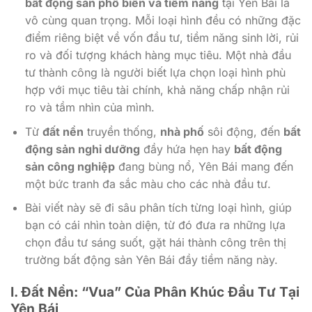
bất động sản phổ biến và tiềm năng
tại Yên Bái là
vô cùng quan trọng. Mỗi loại hình đều có những đặc
điểm riêng biệt về vốn đầu tư, tiềm năng sinh lời, rủi
ro và đối tượng khách hàng mục tiêu. Một nhà đầu
tư thành công là người biết lựa chọn loại hình phù
hợp với mục tiêu tài chính, khả năng chấp nhận rủi
ro và tầm nhìn của mình.
Từ
đất nền
truyền thống,
nhà phố
sôi động, đến
bất
động sản nghỉ dưỡng
đầy hứa hẹn hay
bất động
sản công nghiệp
đang bùng nổ, Yên Bái mang đến
một bức tranh đa sắc màu cho các nhà đầu tư.
Bài viết này sẽ đi sâu phân tích từng loại hình, giúp
bạn có cái nhìn toàn diện, từ đó đưa ra những lựa
chọn đầu tư sáng suốt, gặt hái thành công trên thị
trường bất động sản Yên Bái đầy tiềm năng này.
I. Đất Nền: “Vua” Của Phân Khúc Đầu Tư Tại
Yên Bái