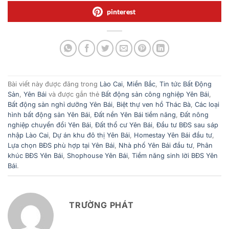
pinterest
Bài viết này được đăng trong
Lào Cai
,
Miền Bắc
,
Tin tức Bất Động
Sản
,
Yên Bái
và được gắn thẻ
Bất động sản công nghiệp Yên Bái
,
Bất động sản nghỉ dưỡng Yên Bái
,
Biệt thự ven hồ Thác Bà
,
Các loại
hình bất động sản Yên Bái
,
Đất nền Yên Bái tiềm năng
,
Đất nông
nghiệp chuyển đổi Yên Bái
,
Đất thổ cư Yên Bái
,
Đầu tư BĐS sau sáp
nhập Lào Cai
,
Dự án khu đô thị Yên Bái
,
Homestay Yên Bái đầu tư
,
Lựa chọn BĐS phù hợp tại Yên Bái
,
Nhà phố Yên Bái đầu tư
,
Phân
khúc BĐS Yên Bái
,
Shophouse Yên Bái
,
Tiềm năng sinh lời BĐS Yên
Bái
.
TRƯỜNG PHÁT