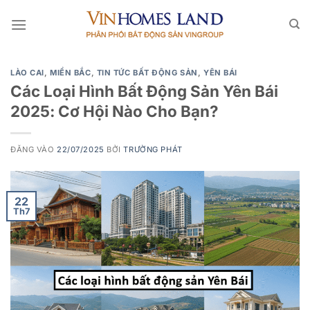
Bỏ
qua
nội
dung
LÀO CAI
,
MIỀN BẮC
,
TIN TỨC BẤT ĐỘNG SẢN
,
YÊN BÁI
Các Loại Hình Bất Động Sản Yên Bái
2025: Cơ Hội Nào Cho Bạn?
ĐĂNG VÀO
22/07/2025
BỞI
TRƯỜNG PHÁT
22
Th7