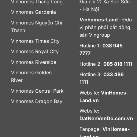
Vinhomes Thăng Long
Địa chỉ 2: Xã Sóc Sơn
- Hà Nội
Vinhomes Gardenia
Vinhomes-Land
: Đơn
Vinhomes Nguyễn Chí
vị phân phối bất động
Thanh
sản Vingroup
Vinhomes Times City
Hotline 1:
038 945
Vinhomes Royal City
7777
Vinhomes Riverside
Hotline 2:
085 818 1111
Vinhomes Golden
Hotline 3:
033 486
River
1111
Vinhomes Central Park
Website:
VinHomes-
Land.vn
Vinhomes Dragon Bay
Website:
DatNenVenDo.com.vn
Fanpage:
VinHomes-
Land.vn