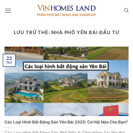
Bỏ
qua
nội
dung
LƯU TRỮ THẺ:
NHÀ PHỐ YÊN BÁI ĐẦU TƯ
22
Th7
Các Loại Hình Bất Động Sản Yên Bái 2025: Cơ Hội Nào Cho Bạn?
Các Loại Hình Bất Động Sản Phổ Biến & Tiềm Năng Tại Yên Bái