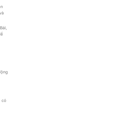
ón
và
Bái,
để
 động
g có