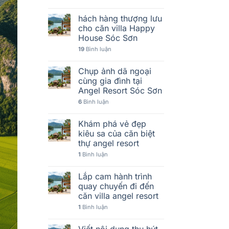
hách hàng thượng lưu
cho căn villa Happy
House Sóc Sơn
19
Bình luận
Chụp ảnh dã ngoại
cùng gia đình tại
Angel Resort Sóc Sơn
6
Bình luận
Khám phá vẻ đẹp
kiêu sa của căn biệt
thự angel resort
1
Bình luận
Lắp cam hành trình
quay chuyến đi đến
căn villa angel resort
1
Bình luận
Viết nội dung thu hút