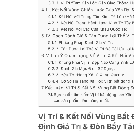
3. Vị Trí “Tam Cận Lộ”: Gần Giao Thông 
III. Kết Nối Vùng Chiến Lược Của Yên Bái
1. Kết Nối Với Trung Tâm Kinh Tế Lớn (H
2. Kết Nối Trong Hành Lang Kinh Tế Tây Bắ
3. Kết Nối Với Các Cửa Khẩu Quốc Tế:
IV. Cách Đánh Giá & Tận Dụng Lợi Thế Vị T
1. Phương Pháp Đánh Giá Vị Trí:
2. Tận Dụng Lợi Thế Vị Trí Để Tối Ưu Lợi
V. Lưu Ý Quan Trọng Về Vị Trí & Kết Nối V
1. Không Phải Vị Trí Đẹp Nào Cũng Sinh Lờ
2. Đánh Giá Mục Đích Sử Dụng:
3. Yếu Tố “Hàng Xóm” Xung Quanh:
4. Cơ Sở Hạ Tầng Xã Hội: Vị trí bất động 
Kết Luận: Vị Trí & Kết Nối Vùng Bất Động
Bạn muốn tìm kiếm Vị trí bất động sản Yên
các sản phẩm tiềm năng nhất:
Vị Trí & Kết Nối Vùng Bấ
Định Giá Trị & Đòn Bẩy T