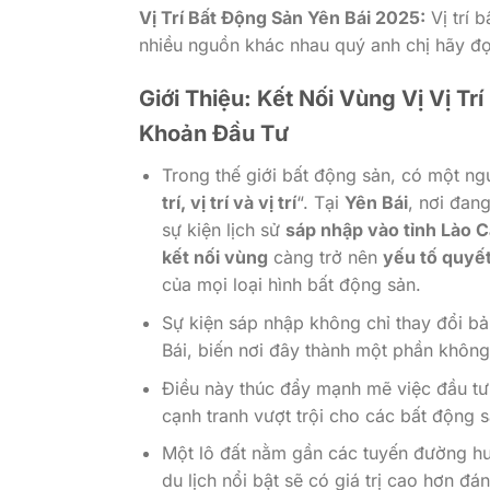
Vị Trí Bất Động Sản Yên Bái 2025:
Vị trí 
nhiều nguồn khác nhau quý anh chị hãy đọ
Giới Thiệu: Kết Nối Vùng Vị Vị T
Khoản Đầu Tư
Trong thế giới bất động sản, có một ng
trí, vị trí và vị trí
“. Tại
Yên Bái
, nơi đan
sự kiện lịch sử
sáp nhập vào tỉnh Lào C
kết nối vùng
càng trở nên
yếu tố quyết
của mọi loại hình bất động sản.
Sự kiện sáp nhập không chỉ thay đổi bả
Bái, biến nơi đây thành một phần không 
Điều này thúc đẩy mạnh mẽ việc đầu t
cạnh tranh vượt trội cho các bất động sả
Một lô đất nằm gần các tuyến đường hu
du lịch nổi bật sẽ có giá trị cao hơn đá