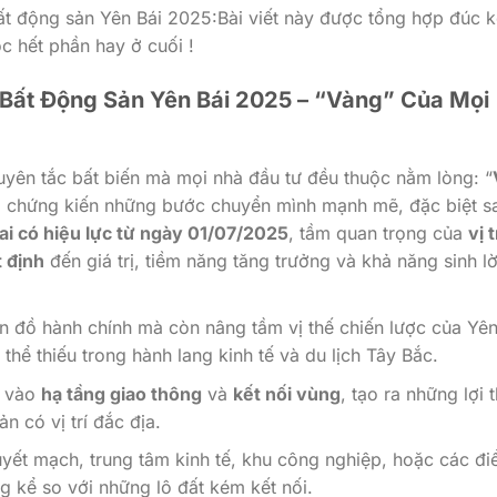
bất động sản Yên Bái 2025:Bài viết này được tổng hợp đúc k
c hết phần hay ở cuối !
rí Bất Động Sản Yên Bái 2025 – “Vàng” Của Mọi
uyên tắc bất biến mà mọi nhà đầu tư đều thuộc nằm lòng: “
g chứng kiến những bước chuyển mình mạnh mẽ, đặc biệt s
ai có hiệu lực từ ngày 01/07/2025
, tầm quan trọng của
vị t
 định
đến giá trị, tiềm năng tăng trưởng và khả năng sinh lờ
n đồ hành chính mà còn nâng tầm vị thế chiến lược của Yê
thể thiếu trong hành lang kinh tế và du lịch Tây Bắc.
ư vào
hạ tầng giao thông
và
kết nối vùng
, tạo ra những lợi 
n có vị trí đắc địa.
yết mạch, trung tâm kinh tế, khu công nghiệp, hoặc các đ
ng kể so với những lô đất kém kết nối.