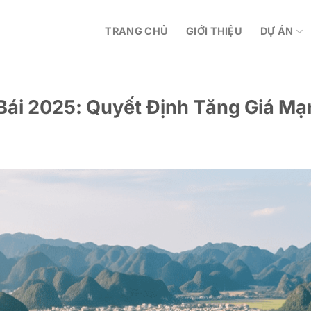
TRANG CHỦ
GIỚI THIỆU
DỰ ÁN
 Bái 2025: Quyết Định Tăng Giá M