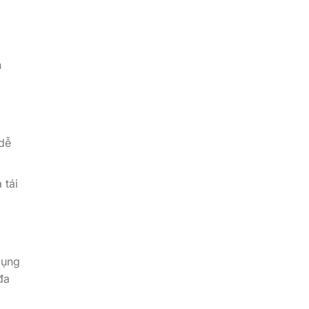
n
 dễ
 tái
dụng
đa