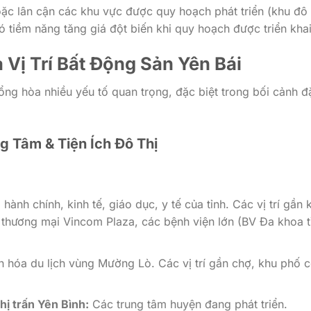
oặc lân cận các khu vực được quy hoạch phát triển (khu đô 
ó tiềm năng tăng giá đột biến khi quy hoạch được triển khai
 Vị Trí Bất Động Sản Yên Bái
 tổng hòa nhiều yếu tố quan trọng, đặc biệt trong bối cảnh đ
ng Tâm & Tiện Ích Đô Thị
hành chính, kinh tế, giáo dục, y tế của tỉnh. Các vị trí gần 
 thương mại Vincom Plaza, các bệnh viện lớn (BV Đa khoa t
 hóa du lịch vùng Mường Lò. Các vị trí gần chợ, khu phố c
hị trấn Yên Bình:
Các trung tâm huyện đang phát triển.