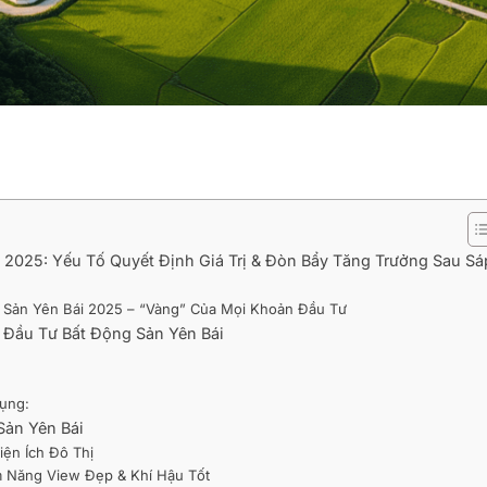
i 2025: Yếu Tố Quyết Định Giá Trị & Đòn Bẩy Tăng Trưởng Sau Sá
ng Sản Yên Bái 2025 – “Vàng” Của Mọi Khoản Đầu Tư
g Đầu Tư Bất Động Sản Yên Bái
Dụng:
Sản Yên Bái
Tiện Ích Đô Thị
ềm Năng View Đẹp & Khí Hậu Tốt