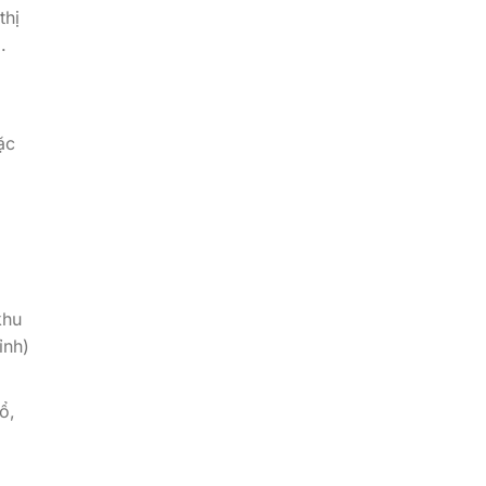
thị
.
ặc
khu
ỉnh)
ổ,