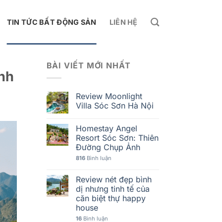
TIN TỨC BẤT ĐỘNG SẢN
LIÊN HỆ
BÀI VIẾT MỚI NHẤT
ạnh
Review Moonlight
Villa Sóc Sơn Hà Nội
Homestay Angel
Resort Sóc Sơn: Thiên
Đường Chụp Ảnh
816
Bình luận
Review nét đẹp bình
dị nhưng tinh tế của
căn biệt thự happy
house
16
Bình luận