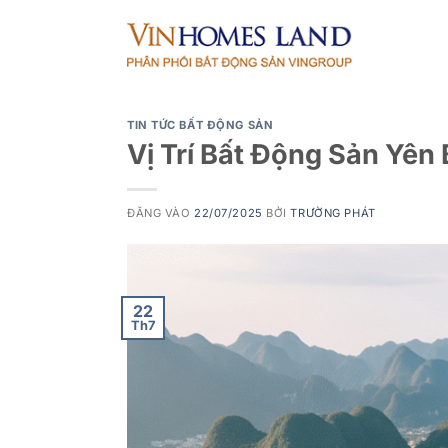
Bỏ
qua
nội
dung
TIN TỨC BẤT ĐỘNG SẢN
Vị Trí Bất Động Sản Yên
ĐĂNG VÀO
22/07/2025
BỞI
TRƯỜNG PHÁT
22
Th7