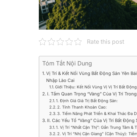
Rate this post
Tóm Tắt Nội Dung
Vị Trí & Kết Nối Vùng Bất Động Sản Yên Bá
Nhập Lào Cai
Giới Thiệu: Kết Nối Vùng Vị Vị Trí Bất Độ
I. Tầm Quan Trọng “Vàng” Của Vị Trí Tron
1. Định Giá Giá Trị Bất Động Sản:
2. Tính Thanh Khoản Cao:
3. Tiềm Năng Phát Triển & Khai Thác Đa 
II. Các Yếu Tố “Vàng” Của Vị Trí Bất Động 
1. Vị Trí “Nhất Cận Thị”: Gần Trung Tâm & 
2. Vị Trí “Nhị Cận Giang” (Cận Thủy): Ti