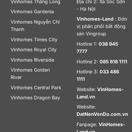
Vinhomes Thăng Long
Địa chỉ 2: Xã Sóc Sơn
- Hà Nội
Vinhomes Gardenia
Vinhomes-Land
: Đơn
Vinhomes Nguyễn Chí
vị phân phối bất động
Thanh
sản Vingroup
Vinhomes Times City
Hotline 1:
038 945
Vinhomes Royal City
7777
Vinhomes Riverside
Hotline 2:
085 818 1111
Vinhomes Golden
Hotline 3:
033 486
River
1111
Vinhomes Central Park
Website:
VinHomes-
Land.vn
Vinhomes Dragon Bay
Website:
DatNenVenDo.com.vn
Fanpage:
VinHomes-
Land.vn