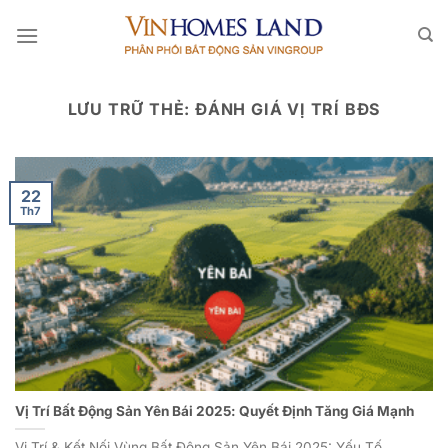
Bỏ
qua
nội
dung
LƯU TRỮ THẺ:
ĐÁNH GIÁ VỊ TRÍ BĐS
22
Th7
Vị Trí Bất Động Sản Yên Bái 2025: Quyết Định Tăng Giá Mạnh
Vị Trí & Kết Nối Vùng Bất Động Sản Yên Bái 2025: Yếu Tố