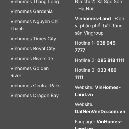
Vinhomes Thăng Long
Địa chỉ 2: Xã Sóc Sơn
- Hà Nội
Vinhomes Gardenia
Vinhomes-Land
: Đơn
Vinhomes Nguyễn Chí
vị phân phối bất động
Thanh
sản Vingroup
Vinhomes Times City
Hotline 1:
038 945
Vinhomes Royal City
7777
Vinhomes Riverside
Hotline 2:
085 818 1111
Vinhomes Golden
Hotline 3:
033 486
River
1111
Vinhomes Central Park
Website:
VinHomes-
Land.vn
Vinhomes Dragon Bay
Website:
DatNenVenDo.com.vn
Fanpage:
VinHomes-
Land.vn