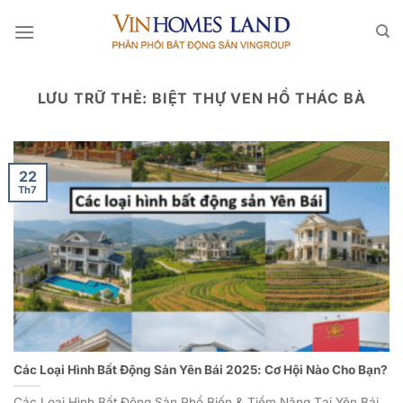
Bỏ
qua
nội
dung
LƯU TRỮ THẺ:
BIỆT THỰ VEN HỒ THÁC BÀ
22
Th7
Các Loại Hình Bất Động Sản Yên Bái 2025: Cơ Hội Nào Cho Bạn?
Các Loại Hình Bất Động Sản Phổ Biến & Tiềm Năng Tại Yên Bái