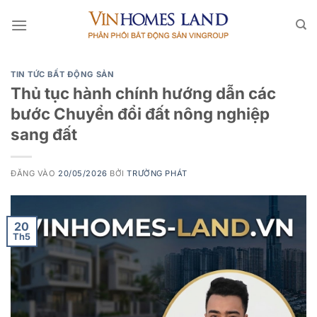
Bỏ
qua
nội
dung
TIN TỨC BẤT ĐỘNG SẢN
Thủ tục hành chính hướng dẫn các
bước Chuyển đổi đất nông nghiệp
sang đất
ĐĂNG VÀO
20/05/2026
BỞI
TRƯỜNG PHÁT
20
Th5