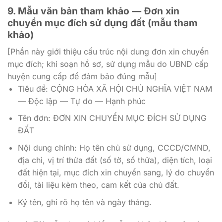
9. Mẫu văn bản tham khảo — Đơn xin
chuyển mục đích sử dụng đất (mẫu tham
khảo)
[Phần này giới thiệu cấu trúc nội dung đơn xin chuyển
mục đích; khi soạn hồ sơ, sử dụng mẫu do UBND cấp
huyện cung cấp để đảm bảo đúng mẫu]
Tiêu đề: CỘNG HÒA XÃ HỘI CHỦ NGHĨA VIỆT NAM
— Độc lập — Tự do — Hạnh phúc
Tên đơn: ĐƠN XIN CHUYỂN MỤC ĐÍCH SỬ DỤNG
ĐẤT
Nội dung chính: Họ tên chủ sử dụng, CCCD/CMND,
địa chỉ, vị trí thửa đất (số tờ, số thửa), diện tích, loại
đất hiện tại, mục đích xin chuyển sang, lý do chuyển
đổi, tài liệu kèm theo, cam kết của chủ đất.
Ký tên, ghi rõ họ tên và ngày tháng.