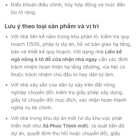
Điều khoản điều chỉnh, hủy hợp đồng và mức đền
bù rõ ràng.
Lưu ý theo loại sản phẩm và vị trí
Với nhà liền kề nằm trong khu phân lô: kiểm tra quy
hoạch 1/500, pháp lý dự án, hồ sơ bàn giao hạ tầng,
bản vẽ thiết kế quy hoạch. Với dạng nhà
Liền kề
ngõ nông ô tô đỗ cửa nhận nhà ngay
cần xác định
trách nhiệm hoàn thiện hạ tầng (đường, vỉa hè) có
thuộc trách nhiệm chủ đầu tư hay dân tự làm.
Với nhà xây sẵn của dân tự xây trên đất nông
nghiệp chuyển đổi: kiểm tra giấy phép xây dựng,
giấy tờ chuyển đổi mục đích, xác nhận hoàn thành
nghĩa vụ tài chính.
Với nhà trong khu dự án mới (ví dụ khu vực phát
triển mới như
Xã Phúc Thịnh mới
): rà soát tiến độ
dự án, quyết định thu hồi hoặc chuyển đổi, giấy