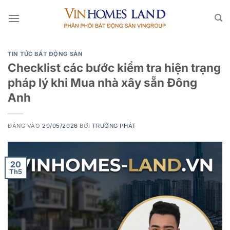
Bỏ
qua
nội
dung
TIN TỨC BẤT ĐỘNG SẢN
Checklist các bước kiểm tra hiện trạng
pháp lý khi Mua nhà xây sẵn Đông
Anh
ĐĂNG VÀO
20/05/2026
BỞI
TRƯỜNG PHÁT
20
Th5