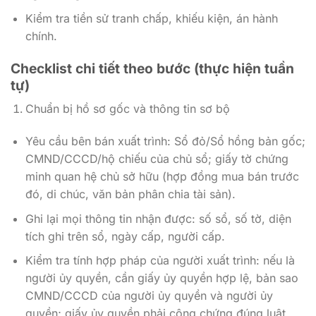
Kiểm tra tiền sử tranh chấp, khiếu kiện, án hành
chính.
Checklist chi tiết theo bước (thực hiện tuần
tự)
Chuẩn bị hồ sơ gốc và thông tin sơ bộ
Yêu cầu bên bán xuất trình: Sổ đỏ/Sổ hồng bản gốc;
CMND/CCCD/hộ chiếu của chủ sổ; giấy tờ chứng
minh quan hệ chủ sở hữu (hợp đồng mua bán trước
đó, di chúc, văn bản phân chia tài sản).
Ghi lại mọi thông tin nhận được: số sổ, số tờ, diện
tích ghi trên sổ, ngày cấp, người cấp.
Kiểm tra tính hợp pháp của người xuất trình: nếu là
người ủy quyền, cần giấy ủy quyền hợp lệ, bản sao
CMND/CCCD của người ủy quyền và người ủy
quyền; giấy ủy quyền phải công chứng đúng luật.