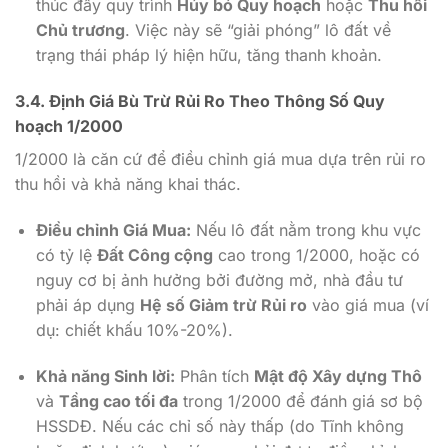
thúc đẩy quy trình
Hủy bỏ Quy hoạch
hoặc
Thu hồi
Chủ trương
. Việc này sẽ “giải phóng” lô đất về
trạng thái pháp lý hiện hữu, tăng thanh khoản.
3.4. Định Giá Bù Trừ Rủi Ro Theo Thông Số Quy
hoạch
1/2000
1/2000
là căn cứ để điều chỉnh giá mua dựa trên rủi ro
thu hồi và khả năng khai thác.
Điều chỉnh Giá Mua:
Nếu lô đất nằm trong khu vực
có tỷ lệ
Đất Công cộng
cao trong
1/2000
, hoặc có
nguy cơ bị ảnh hưởng bởi đường mở, nhà đầu tư
phải áp dụng
Hệ số Giảm trừ Rủi ro
vào giá mua (ví
dụ: chiết khấu
10%-20%
).
Khả năng Sinh lời:
Phân tích
Mật độ Xây dựng Thô
và
Tầng cao tối đa
trong
1/2000
để đánh giá sơ bộ
HSSDĐ. Nếu các chỉ số này thấp (do Tĩnh không