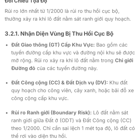
Đối Chiếu Tọa Độ
Rủi ro lớn nhất từ
1/2000
là rủi ro thu hồi cục bộ,
thường xảy ra khi lô đất nằm sát ranh giới quy hoạch.
3.2.1. Nhận Diện Vùng Bị Thu Hồi Cục Bộ
Đất Giao thông (GT) Cấp Khu Vực:
Bao gồm các
tuyến đường cấp khu vực và đường nội khu sẽ được
mở rộng. Rủi ro xảy ra khi lô đất nằm trong
Chỉ giới
Đường đỏ
của các tuyến đường này.
Đất Công cộng (CC) & Đất Dịch vụ (DV):
Khu đất
quy hoạch cho công viên, cây xanh, hoặc bãi đỗ xe
công cộng cấp khu vực.
Rủi ro Ranh giới (Boundary Risk):
Lô đất nằm sát
ranh giới giữa Đất ở (ODT) và Đất Công cộng (CC)
theo
1/2000
. Chỉ cần sai lệch
1
mét tọa độ, lô đất có
thể rơi vào diện thu hồi.