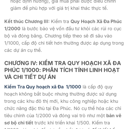
hoặc định hướng), giá mua phải được điều chỉnh
giảm để phù hợp với giá trị khai thác thực tế.
Kết thúc Chương III:
Kiểm tra
Quy Hoạch Xã Đa Phúc
1/2000
là bước bảo vệ vốn đầu tư khỏi các rủi ro cục
bộ và đóng băng. Chương tiếp theo sẽ đi sâu vào
1/1000
, cấp độ chi tiết hơn thường được áp dụng trong
các dự án cụ thể.
CHƯƠNG IV: KIỂM TRA QUY HOẠCH XÃ ĐA
PHÚC
1/1000
: PHÂN TÍCH TÍNH LINH HOẠT
VÀ CHI TIẾT DỰ ÁN
Kiểm Tra Quy hoạch xã Đa
1/1000
là cấp độ quy
hoạch không bắt buộc nhưng thường được sử dụng
trong các khu đô thị mới, khu công nghiệp hoặc khu
chức năng đặc thù tại Đa Phúc. Nó cụ thể hóa các chỉ
tiêu chính của
1/2000
và đóng vai trò như một
bản vẽ
sơ bộ chi tiết
trước khi triển khai
1/500
. Kiểm tra