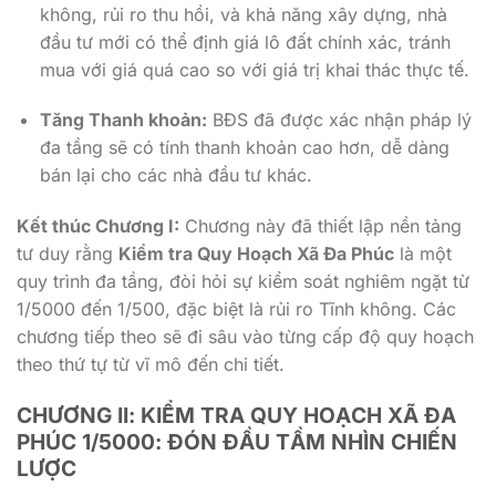
không, rủi ro thu hồi, và khả năng xây dựng, nhà
đầu tư mới có thể định giá lô đất chính xác, tránh
mua với giá quá cao so với giá trị khai thác thực tế.
Tăng Thanh khoản:
BĐS đã được xác nhận pháp lý
đa tầng sẽ có tính thanh khoản cao hơn, dễ dàng
bán lại cho các nhà đầu tư khác.
Kết thúc Chương I:
Chương này đã thiết lập nền tảng
tư duy rằng
Kiểm tra Quy Hoạch Xã Đa Phúc
là một
quy trình đa tầng, đòi hỏi sự kiểm soát nghiêm ngặt từ
1/5000
đến
1/500
, đặc biệt là rủi ro Tĩnh không. Các
chương tiếp theo sẽ đi sâu vào từng cấp độ quy hoạch
theo thứ tự từ vĩ mô đến chi tiết.
CHƯƠNG II: KIỂM TRA QUY HOẠCH XÃ ĐA
PHÚC
1/5000
: ĐÓN ĐẦU TẦM NHÌN CHIẾN
LƯỢC