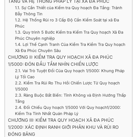
TẦNG VÀ HỆ THỐNG PHÁP LÝ TẠI XÃ ĐA PHÚC
1.1. Sự Cần Thiết của Kiểm tra Quy hoạch Đa Tầng: Tránh
Bẫy Thông Tin
1.2. Hệ Thống Rủi ro 3 Cấp Độ Cần Kiểm Soát tại xã Đa
Phúc
1.3. Quy trình 5 Bước Kiểm tra Kiểm Tra Quy hoạch Xã Đa
Phúc Chuyên nghiệp
1.4. Lợi Thế Cạnh Tranh Của Kiểm Tra Kiểm Tra Quy hoạch
Xã Đa Phúc Chuyên Sâu
CHƯƠNG II: KIỂM TRA QUY HOẠCH XÃ ĐA PHÚC
1/5000: ĐÓN ĐẦU TẦM NHÌN CHIẾN LƯỢC
2.1. Vai Trò Tuyệt Đối Của Quy hoạch 1/5000: Khung Pháp
Lý Tối Cao
2.2. Kiểm Tra Rủi Ro Thu Hồi Chiến Lược Từ Quy hoạch
1/5000
2.3. Ràng Buộc Bất Biến: Tĩnh Không và Định Hướng Thấp
Tầng
2.4. Đối Chiếu Quy hoạch 1/5000 Với Quy hoạch1/2000:
Kiểm Tra Tính Nhất Quán Pháp Lý
CHƯƠNG III: KIỂM TRA QUY HOẠCH XÃ ĐA PHÚC
1/2000: XÁC ĐỊNH RANH GIỚI PHÂN KHU VÀ RỦI RO
ĐÓNG BĂNG