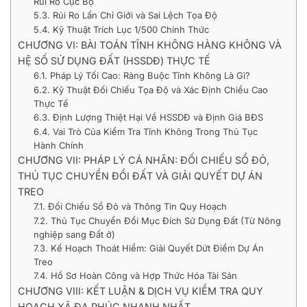
Rủi Ro Cục Bộ
5.3. Rủi Ro Lấn Chỉ Giới và Sai Lệch Tọa Độ
5.4. Kỹ Thuật Trích Lục 1/500 Chính Thức
CHƯƠNG VI: BÀI TOÁN TĨNH KHÔNG HÀNG KHÔNG VÀ
HỆ SỐ SỬ DỤNG ĐẤT (HSSDĐ) THỰC TẾ
6.1. Pháp Lý Tối Cao: Ràng Buộc Tĩnh Không Là Gì?
6.2. Kỹ Thuật Đối Chiếu Tọa Độ và Xác Định Chiều Cao
Thực Tế
6.3. Định Lượng Thiệt Hại Về HSSDĐ và Định Giá BĐS
6.4. Vai Trò Của Kiểm Tra Tĩnh Không Trong Thủ Tục
Hành Chính
CHƯƠNG VII: PHÁP LÝ CÁ NHÂN: ĐỐI CHIẾU SỔ ĐỎ,
THỦ TỤC CHUYỂN ĐỔI ĐẤT VÀ GIẢI QUYẾT DỰ ÁN
TREO
7.1. Đối Chiếu Sổ Đỏ và Thông Tin Quy Hoạch
7.2. Thủ Tục Chuyển Đổi Mục Đích Sử Dụng Đất (Từ Nông
nghiệp sang Đất ở)
7.3. Kế Hoạch Thoát Hiểm: Giải Quyết Dứt Điểm Dự Án
Treo
7.4. Hồ Sơ Hoàn Công và Hợp Thức Hóa Tài Sản
CHƯƠNG VIII: KẾT LUẬN & DỊCH VỤ KIỂM TRA QUY
HOẠCH XÃ ĐA PHÚC NHANH NHẤT