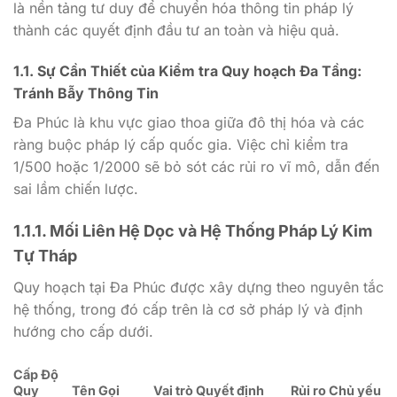
là nền tảng tư duy để chuyển hóa thông tin pháp lý
thành các quyết định đầu tư an toàn và hiệu quả.
1.1. Sự Cần Thiết của Kiểm tra Quy hoạch Đa Tầng:
Tránh Bẫy Thông Tin
Đa Phúc là khu vực giao thoa giữa đô thị hóa và các
ràng buộc pháp lý cấp quốc gia. Việc chỉ kiểm tra
1/500
hoặc
1/2000
sẽ bỏ sót các rủi ro vĩ mô, dẫn đến
sai lầm chiến lược.
1.1.1. Mối Liên Hệ Dọc và Hệ Thống Pháp Lý Kim
Tự Tháp
Quy hoạch tại Đa Phúc được xây dựng theo nguyên tắc
hệ thống, trong đó cấp trên là cơ sở pháp lý và định
hướng cho cấp dưới.
Cấp Độ
Quy
Tên Gọi
Vai trò Quyết định
Rủi ro Chủ yếu