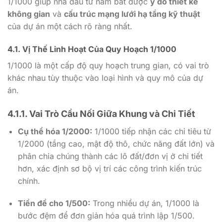
1/1000
giúp nhà đầu tư nắm bắt được
ý đồ thiết kế
không gian
và
cấu trúc mạng lưới hạ tầng kỹ thuật
của dự án một cách rõ ràng nhất.
4.1. Vị Thế Linh Hoạt Của Quy Hoạch
1/1000
1/1000
là một cấp độ quy hoạch trung gian, có vai trò
khác nhau tùy thuộc vào loại hình và quy mô của dự
án.
4.1.1. Vai Trò Cầu Nối Giữa Khung và Chi Tiết
Cụ thể hóa
1/2000
:
1/1000
tiếp nhận các chỉ tiêu từ
1/2000
(tầng cao, mật độ thô, chức năng đất lớn) và
phân chia chúng thành các lô đất/đơn vị ở chi tiết
hơn, xác định sơ bộ vị trí các công trình kiến trúc
chính.
Tiền đề cho
1/500
:
Trong nhiều dự án,
1/1000
là
bước đệm để đơn giản hóa quá trình lập
1/500
.