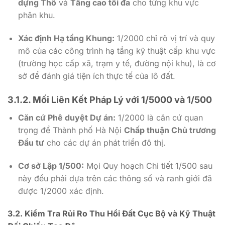
dựng Thô
và
Tầng cao tối đa
cho từng khu vực
phân khu.
Xác định Hạ tầng Khung:
1/2000
chỉ rõ vị trí và quy
mô của các công trình hạ tầng kỹ thuật cấp khu vực
(trường học cấp xã, trạm y tế, đường nội khu), là cơ
sở để đánh giá tiện ích thực tế của lô đất.
3.1.2. Mối Liên Kết Pháp Lý với
1/5000
và
1/500
Căn cứ Phê duyệt Dự án:
1/2000
là căn cứ quan
trọng để Thành phố Hà Nội
Chấp thuận Chủ trương
Đầu tư
cho các dự án phát triển đô thị.
Cơ sở Lập
1/500
:
Mọi Quy hoạch Chi tiết
1/500
sau
này đều phải dựa trên các thông số và ranh giới đã
được
1/2000
xác định.
3.2. Kiểm Tra Rủi Ro Thu Hồi Đất Cục Bộ và Kỹ Thuật