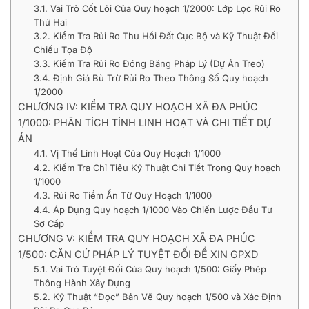
3.1. Vai Trò Cốt Lõi Của Quy hoạch 1/2000: Lớp Lọc Rủi Ro
Thứ Hai
3.2. Kiểm Tra Rủi Ro Thu Hồi Đất Cục Bộ và Kỹ Thuật Đối
Chiếu Tọa Độ
3.3. Kiểm Tra Rủi Ro Đóng Băng Pháp Lý (Dự Án Treo)
3.4. Định Giá Bù Trừ Rủi Ro Theo Thông Số Quy hoạch
1/2000
CHƯƠNG IV: KIỂM TRA QUY HOẠCH XÃ ĐA PHÚC
1/1000: PHÂN TÍCH TÍNH LINH HOẠT VÀ CHI TIẾT DỰ
ÁN
4.1. Vị Thế Linh Hoạt Của Quy Hoạch 1/1000
4.2. Kiểm Tra Chỉ Tiêu Kỹ Thuật Chi Tiết Trong Quy hoạch
1/1000
4.3. Rủi Ro Tiềm Ẩn Từ Quy Hoạch 1/1000
4.4. Áp Dụng Quy hoạch 1/1000 Vào Chiến Lược Đầu Tư
Sơ Cấp
CHƯƠNG V: KIỂM TRA QUY HOẠCH XÃ ĐA PHÚC
1/500: CĂN CỨ PHÁP LÝ TUYỆT ĐỐI ĐỂ XIN GPXD
5.1. Vai Trò Tuyệt Đối Của Quy hoạch 1/500: Giấy Phép
Thông Hành Xây Dựng
5.2. Kỹ Thuật “Đọc” Bản Vẽ Quy hoạch 1/500 và Xác Định