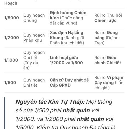
Hoạch
Định hướng Chiến
Quy hoạch
Rủi ro Thu hồi
1/5000
lược
(Chức năng
Chung
Chiến lược
đất cấp vùng)
Xác định Hạ tầng
Rủi ro
Đóng
Quy hoạch
1/2000
Khung
(Ranh giới
băng
(Dự án
Phân khu
Phân khu chi tiết)
Treo)
Quy hoạch
Chi tiết
Linh hoạt giữa
Rủi ro
Điều
1/1000
(Tùy dự
1/2000
và
1/500
chỉnh Chi tiết
án)
Rủi ro
Vi phạm
Quy hoạch
Căn cứ Duy nhất
để
1/500
Xây dựng
(Lấn
Chi tiết
Cấp GPXD
chỉ giới)
Nguyên tắc Kim Tự Tháp:
Mọi thông
số của
1/500
phải
nhất quán
với
1/2000
, và
1/2000
phải
nhất quán
với
1/5000
. Kiểm tra Quy hoạch Đa tầng là