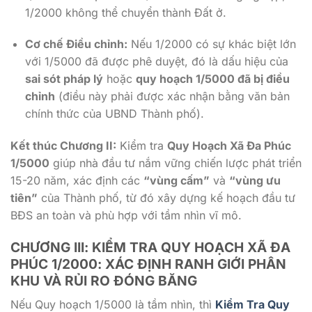
1/2000
không thể chuyển thành Đất ở.
Cơ chế Điều chỉnh:
Nếu
1/2000
có sự khác biệt lớn
với
1/5000
đã được phê duyệt, đó là dấu hiệu của
sai sót pháp lý
hoặc
quy hoạch
1/5000
đã bị điều
chỉnh
(điều này phải được xác nhận bằng văn bản
chính thức của UBND Thành phố).
Kết thúc Chương II:
Kiểm tra
Quy Hoạch Xã Đa Phúc
1/5000
giúp nhà đầu tư nắm vững chiến lược phát triển
15-20
năm, xác định các
“vùng cấm”
và
“vùng ưu
tiên”
của Thành phố, từ đó xây dựng kế hoạch đầu tư
BĐS an toàn và phù hợp với tầm nhìn vĩ mô.
CHƯƠNG III: KIỂM TRA QUY HOẠCH XÃ ĐA
PHÚC
1/2000
: XÁC ĐỊNH RANH GIỚI PHÂN
KHU VÀ RỦI RO ĐÓNG BĂNG
Nếu Quy hoạch
1/5000
là tầm nhìn, thì
Kiểm Tra Quy