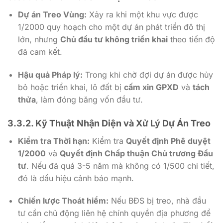
Dự án Treo Vùng:
Xảy ra khi một khu vực được
1/2000
quy hoạch cho một dự án phát triển đô thị
lớn, nhưng
Chủ đầu tư không triển khai
theo tiến độ
đã cam kết.
Hậu quả Pháp lý:
Trong khi chờ đợi dự án được hủy
bỏ hoặc triển khai, lô đất bị
cấm xin GPXD
và
tách
thửa
, làm đóng băng vốn đầu tư.
3.3.2. Kỹ Thuật Nhận Diện và Xử Lý Dự Án Treo
Kiểm tra Thời hạn:
Kiểm tra
Quyết định Phê duyệt
1/2000
và
Quyết định Chấp thuận Chủ trương Đầu
tư
. Nếu đã quá
3-5
năm mà không có
1/500
chi tiết,
đó là dấu hiệu cảnh báo mạnh.
Chiến lược Thoát hiểm:
Nếu BĐS bị treo, nhà đầu
tư cần chủ động liên hệ chính quyền địa phương để