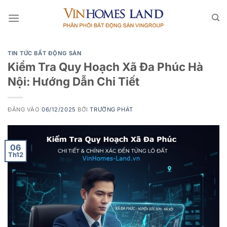
Bỏ
qua
nội
dung
TIN TỨC BẤT ĐỘNG SẢN
Kiểm Tra Quy Hoạch Xã Đa Phúc Hà
Nội: Hướng Dẫn Chi Tiết
ĐĂNG VÀO
06/12/2025
BỞI
TRƯỜNG PHÁT
06
Th12