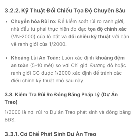
3.2.2. Kỹ Thuật Đối Chiếu Tọa Độ Chuyên Sâu
Chuyển hóa Rủi ro:
Để kiểm soát rủi ro ranh giới,
nhà đầu tư phải thực hiện đo đạc
tọa độ chính xác
(VN-2000) của lô đất và
đối chiếu kỹ thuật
với bản
vẽ ranh giới của
1/2000
.
Khoảng Lùi An Toàn:
Luôn xác định
khoảng đệm
an toàn
(
5-10
mét) so với Chỉ giới Đường đỏ hoặc
ranh giới CC được
1/2000
xác định để tránh các
điều chỉnh kỹ thuật nhỏ sau này.
3.3. Kiểm Tra Rủi Ro Đóng Băng Pháp Lý (Dự Án
Treo)
1/2000
là nơi rủi ro Dự án Treo phát sinh và đóng băng
BĐS.
3.3.1. Cơ Chế Phát Sinh Dự Án Treo