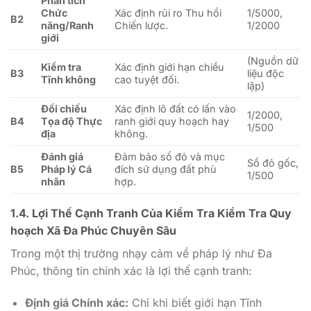
Phân tích
Chức
Xác định rủi ro Thu hồi
1/5000,
B2
năng/Ranh
Chiến lược.
1/2000
giới
(Nguồn dữ
Kiểm tra
Xác định giới hạn chiều
B3
liệu độc
Tĩnh không
cao tuyệt đối.
lập)
Đối chiếu
Xác định lô đất có lấn vào
1/2000,
B4
Tọa độ Thực
ranh giới quy hoạch hay
1/500
địa
không.
Đánh giá
Đảm bảo sổ đỏ và mục
Sổ đỏ gốc,
B5
Pháp lý Cá
đích sử dụng đất phù
1/500
nhân
hợp.
1.4. Lợi Thế Cạnh Tranh Của Kiểm Tra Kiểm Tra Quy
hoạch Xã Đa Phúc Chuyên Sâu
Trong một thị trường nhạy cảm về pháp lý như Đa
Phúc, thông tin chính xác là lợi thế cạnh tranh:
Định giá Chính xác:
Chỉ khi biết giới hạn Tĩnh