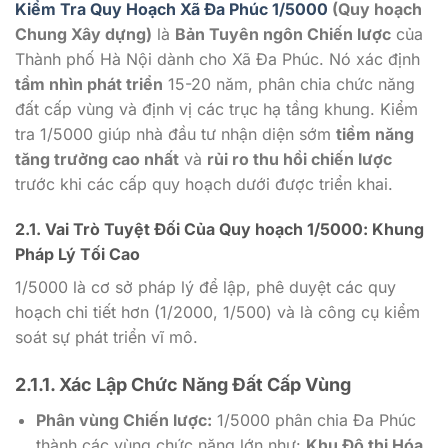
Kiểm Tra Quy Hoạch Xã Đa Phúc
1/5000
(Quy hoạch
Chung Xây dựng)
là
Bản Tuyên ngôn Chiến lược
của
Thành phố Hà Nội dành cho Xã Đa Phúc. Nó xác định
tầm nhìn phát triển
15-20
năm, phân chia chức năng
đất cấp vùng và định vị các trục hạ tầng khung. Kiểm
tra
1/5000
giúp nhà đầu tư nhận diện sớm
tiềm năng
tăng trưởng cao nhất
và
rủi ro thu hồi chiến lược
trước khi các cấp quy hoạch dưới được triển khai.
2.1. Vai Trò Tuyệt Đối Của Quy hoạch
1/5000
: Khung
Pháp Lý Tối Cao
1/5000
là cơ sở pháp lý để lập, phê duyệt các quy
hoạch chi tiết hơn (
1/2000, 1/500
) và là công cụ kiểm
soát sự phát triển vĩ mô.
2.1.1. Xác Lập Chức Năng Đất Cấp Vùng
Phân vùng Chiến lược:
1/5000
phân chia Đa Phúc
thành các vùng chức năng lớn như:
Khu Đô thị Hóa