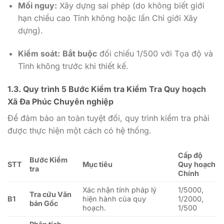
Mối nguy:
Xây dựng sai phép (do không biết giới
hạn chiều cao Tĩnh không hoặc lấn Chỉ giới Xây
dựng).
Kiểm soát:
Bắt buộc
đối chiếu
1/500
với Tọa độ và
Tĩnh không trước khi thiết kế.
1.3. Quy trình 5 Bước Kiểm tra Kiểm Tra Quy hoạch
Xã Đa Phúc Chuyên nghiệp
Để đảm bảo an toàn tuyệt đối, quy trình kiểm tra phải
được thực hiện một cách có hệ thống.
Cấp độ
Bước Kiểm
STT
Mục tiêu
Quy hoạch
tra
Chính
Xác nhận tính pháp lý
1/5000,
Tra cứu Văn
B1
hiện hành của quy
1/2000,
bản Gốc
hoạch.
1/500