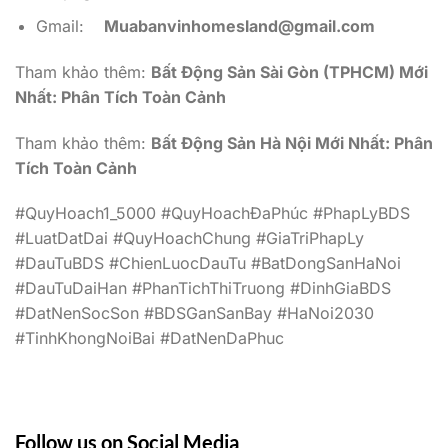
Gmail:
Muabanvinhomesland@gmail.com
Tham khảo thêm:
Bất Động Sản Sài Gòn (TPHCM) Mới
Nhất: Phân Tích Toàn Cảnh
Tham khảo thêm:
Bất Động Sản Hà Nội Mới Nhất: Phân
Tích Toàn Cảnh
#QuyHoach1_5000 #QuyHoachĐaPhúc #PhapLyBDS
#LuatDatDai #QuyHoachChung #GiaTriPhapLy
#DauTuBDS #ChienLuocDauTu #BatDongSanHaNoi
#DauTuDaiHan #PhanTichThiTruong #DinhGiaBDS
#DatNenSocSon #BDSGanSanBay #HaNoi2030
#TinhKhongNoiBai #DatNenDaPhuc
Follow us on Social Media