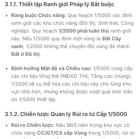
3.1.1. Thiết lập Ranh giới Pháp lý Bắt buộc
Ràng buộc Chức năng:
Quy hoạch
1/5000
xác định
ranh giới các khu chức năng (Đô thị, Sinh thái, Công
nghiệp). Quy hoạch
1/2000
phải tuân thủ
ranh giới
này. Nếu
1/5000
quy định một vùng là
Đất Cây
xanh
,
1/2000
không thể chuyển đổi vùng đó thành
Đất ở Đô thị
.
Định hướng Mật độ và Chiều cao:
1/5000
cung cấp
các chỉ tiêu tổng thể (MĐXD Thô, Tầng cao chung).
1/2000
sẽ cụ thể hóa các chỉ tiêu này cho từng khu
vực nhỏ hơn, nhưng không được vượt quá mức trần
do
1/5000
thiết lập.
3.1.2. Chiến lược Quản lý Rủi ro từ Cấp
1/5000
Rủi ro Chiến lược:
Nếu BĐS nằm trong khu vực có
chức năng
CC/GT/CX cấp Vùng
trong
1/5000
, rủi ro