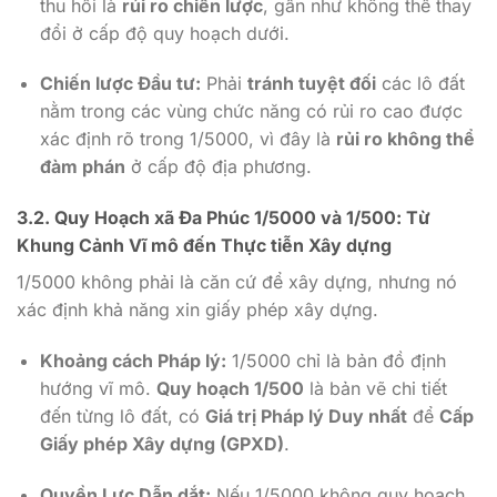
thu hồi là
rủi ro chiến lược
, gần như không thể thay
đổi ở cấp độ quy hoạch dưới.
Chiến lược Đầu tư:
Phải
tránh tuyệt đối
các lô đất
nằm trong các vùng chức năng có rủi ro cao được
xác định rõ trong
1/5000
, vì đây là
rủi ro không thể
đàm phán
ở cấp độ địa phương.
3.2. Quy Hoạch xã Đa Phúc 1/5000 và 1/500: Từ
Khung Cảnh Vĩ mô đến Thực tiễn Xây dựng
1/5000
không phải là căn cứ để xây dựng, nhưng nó
xác định khả năng xin giấy phép xây dựng.
Khoảng cách Pháp lý:
1/5000
chỉ là bản đồ định
hướng vĩ mô.
Quy hoạch 1/500
là bản vẽ chi tiết
đến từng lô đất, có
Giá trị Pháp lý Duy nhất
để
Cấp
Giấy phép Xây dựng (GPXD)
.
Quyền Lực Dẫn dắt:
Nếu
1/5000
không quy hoạch