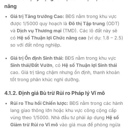
năng
Giá trị Tăng trưởng Cao:
BĐS nằm trong khu vực
được
1/5000
quy hoạch là
Đô thị Tập trung
(ODT)
và
Dịch vụ Thương mại
(TMD). Các lô đất này sẽ
có
Hệ số Thuận lợi Chức năng cao
(ví dụ:
1.8 – 2.5
)
so với đất nông nghiệp.
Giá trị Ổn định Sinh thái:
BĐS nằm trong khu vực
Sinh thái/Đất Vườn
, có
Hệ số Thuận lợi Sinh thái
cao. Giá trị tăng chậm nhưng ổn định, thanh khoản
tốt trong phân khúc nghỉ dưỡng.
4.1.2. Định giá Bù trừ Rủi ro Pháp lý Vĩ mô
Rủi ro Thu hồi Chiến lược:
BĐS nằm trong các hành
lang giao thông lớn hoặc khu vực công cộng cấp
vùng theo
1/5000
. Nhà đầu tư phải áp dụng
Hệ số
Giảm trừ Rủi ro Vĩ mô
vào giá mua để phòng ngừa