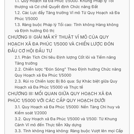
1.1. Quy Hoạch xã Đa Phúc 1/5000: Khung Pháp lý Tối
thượng và Cơ chế Quyết định Chức năng Đất
1.2. Các Lực đẩy Tăng trưởng Vĩ mô Từ Quy Hoạch xã Đa
Phúc 1/5000
1.3. Ràng buộc Pháp lý Tối cao: Tĩnh không Hàng không
và Định hướng Đô thị
CHƯƠNG II: GIẢI MÃ KỸ THUẬT VĨ MÔ CỦA QUY
HOẠCH XÃ ĐA PHÚC 1/5000 VÀ CHIẾN LƯỢC ĐÓN
ĐẦU CƠ HỘI ĐẦU TƯ
2.1. Phân Tích Chỉ tiêu Định lượng Cốt lõi và Tiềm năng
Tăng trưởng
2.2. Chiến lược “Đón Sóng” Theo Định hướng Chức năng
Quy Hoạch xã Đa Phúc 1/5000
2.3. Rủi ro Chiến lược Bị Bỏ qua: Sự Khác biệt giữa Quy
Hoạch xã Đa Phúc 1/5000 và Thực tế
CHƯƠNG III: MỐI QUAN GIỮA QUY HOẠCH XÃ ĐA
PHÚC 1/5000 VỚI CÁC CẤP QUY HOẠCH DƯỚI
3.1. Quy Hoạch xã Đa Phúc 1/5000: Nền Tảng Chỉ huy và
Kiểm soát 1/2000
3.2. Quy Hoạch xã Đa Phúc 1/5000 và 1/500: Từ Khung
Cảnh Vĩ mô đến Thực tiễn Xây dựng
3.3. Tĩnh không Hàng không: Ràng buộc Vượt lên mọi Cấp