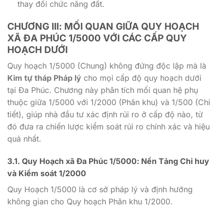
thay đổi chức năng đất.
CHƯƠNG III: MỐI QUAN GIỮA QUY HOẠCH
XÃ ĐA PHÚC 1/5000 VỚI CÁC CẤP QUY
HOẠCH DƯỚI
Quy hoạch
1/5000
(Chung) không đứng độc lập mà là
Kim tự tháp Pháp lý
cho mọi cấp độ quy hoạch dưới
tại Đa Phúc. Chương này phân tích mối quan hệ phụ
thuộc giữa
1/5000
với
1/2000
(Phân khu) và
1/500
(Chi
tiết), giúp nhà đầu tư xác định rủi ro ở cấp độ nào, từ
đó đưa ra chiến lược kiểm soát rủi ro chính xác và hiệu
quả nhất.
3.1. Quy Hoạch xã Đa Phúc 1/5000: Nền Tảng Chỉ huy
và Kiểm soát
1/2000
Quy Hoạch 1/5000
là cơ sở pháp lý và định hướng
không gian cho Quy hoạch Phân khu
1/2000
.