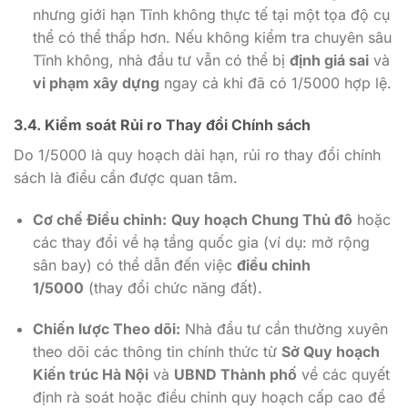
nhưng giới hạn Tĩnh không thực tế tại một tọa độ cụ
thể có thể thấp hơn. Nếu không kiểm tra chuyên sâu
Tĩnh không, nhà đầu tư vẫn có thể bị
định giá sai
và
vi phạm xây dựng
ngay cả khi đã có
1/5000
hợp lệ.
3.4. Kiểm soát Rủi ro Thay đổi Chính sách
Do
1/5000
là quy hoạch dài hạn, rủi ro thay đổi chính
sách là điều cần được quan tâm.
Cơ chế Điều chỉnh:
Quy hoạch Chung Thủ đô
hoặc
các thay đổi về hạ tầng quốc gia (ví dụ: mở rộng
sân bay) có thể dẫn đến việc
điều chỉnh
1/5000
(thay đổi chức năng đất).
Chiến lược Theo dõi:
Nhà đầu tư cần thường xuyên
theo dõi các thông tin chính thức từ
Sở Quy hoạch
Kiến trúc Hà Nội
và
UBND Thành phố
về các quyết
định rà soát hoặc điều chỉnh quy hoạch cấp cao để