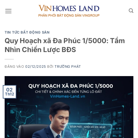
Bỏ
qua
nội
dung
TIN TỨC BẤT ĐỘNG SẢN
Quy Hoạch xã Đa Phúc 1/5000: Tầm
Nhìn Chiến Lược BĐS
ĐĂNG VÀO
02/12/2025
BỞI
TRƯỜNG PHÁT
02
Th12