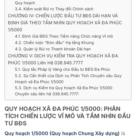
Quy hoạch
3.4. Kiểm soát Rủi ro Thay đổi Chính sách
CHƯƠNG IV: CHIẾN LƯỢC ĐẦU TƯ BĐS DÀI HẠN VÀ
ĐỊNH GIÁ THEO TẦM NHÌN QUY HOẠCH XÃ ĐA PHÚC
1/5000
4.1. Định Giá BĐS Theo Tiềm năng Chức năng Vĩ mô
4.2. Chiến lược “Đón đầu” Hạ tầng Khung
4.3. Quản lý Rủi ro Thanh khoản Dài hạn
CHƯƠNG V: DỊCH VỤ KIỂM TRA QUY HOẠCH XÃ ĐA
PHÚC 1/5000 Liên Hệ 038.945.7777
5.1. Quy tắc Pháp lý Vàng cho Đầu tư BĐS Đa Phúc
5.2. Sự Cần thiết của Dịch vụ Phân Tích Chuyên sâu Quy
Hoạch xã Đa Phúc 1/5000
5.3. Dịch vụ Kiểm tra Quy hoạch Xã Đa Phúc 1/5000
Chuyên sâu liên hệ 038.945.7777:
QUY HOẠCH XÃ ĐA PHÚC 1/5000: PHÂN
TÍCH CHIẾN LƯỢC VĨ MÔ VÀ TẦM NHÌN ĐẦU
TƯ BĐS
Quy hoạch 1/5000 (Quy hoạch Chung Xây dựng)
là