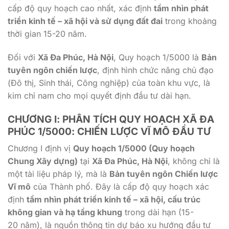
cấp độ quy hoạch cao nhất, xác định
tầm nhìn phát
triển kinh tế – xã hội và sử dụng đất đai
trong khoảng
thời gian
15-20
năm.
Đối với
Xã Đa Phúc, Hà Nội
, Quy hoạch
1/5000
là
Bản
tuyên ngôn chiến lược
, định hình chức năng chủ đạo
(Đô thị, Sinh thái, Công nghiệp) của toàn khu vực, là
kim chỉ nam cho mọi quyết định đầu tư dài hạn.
CHƯƠNG I: PHÂN TÍCH QUY HOẠCH XÃ ĐA
PHÚC 1/5000: CHIẾN LƯỢC VĨ MÔ ĐẦU TƯ
Chương I định vị
Quy hoạch 1/5000 (Quy hoạch
Chung Xây dựng)
tại
Xã Đa Phúc, Hà Nội
, không chỉ là
một tài liệu pháp lý, mà là
Bản tuyên ngôn Chiến lược
Vĩ mô
của Thành phố. Đây là cấp độ quy hoạch xác
định
tầm nhìn phát triển kinh tế – xã hội, cấu trúc
không gian và hạ tầng khung
trong dài hạn (
15-
20
năm), là nguồn thông tin dự báo xu hướng đầu tư