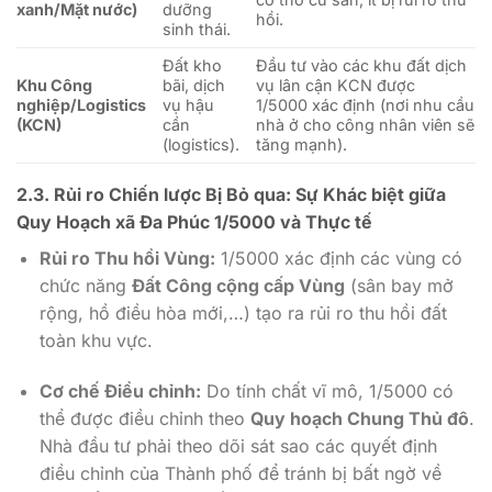
xanh/Mặt nước)
dưỡng
hồi.
sinh thái.
Đất kho
Đầu tư vào các khu đất dịch
Khu Công
bãi, dịch
vụ lân cận KCN được
nghiệp/Logistics
vụ hậu
1/5000
xác định (nơi nhu cầu
(KCN)
cần
nhà ở cho công nhân viên sẽ
(logistics).
tăng mạnh).
2.3. Rủi ro Chiến lược Bị Bỏ qua: Sự Khác biệt giữa
Quy Hoạch xã Đa Phúc 1/5000 và Thực tế
Rủi ro Thu hồi Vùng:
1/5000
xác định các vùng có
chức năng
Đất Công cộng cấp Vùng
(sân bay mở
rộng, hồ điều hòa mới,…) tạo ra rủi ro thu hồi đất
toàn khu vực.
Cơ chế Điều chỉnh:
Do tính chất vĩ mô,
1/5000
có
thể được điều chỉnh theo
Quy hoạch Chung Thủ đô
.
Nhà đầu tư phải theo dõi sát sao các quyết định
điều chỉnh của Thành phố để tránh bị bất ngờ về