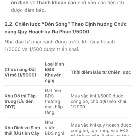
ổn định
và
thanh khoản cao
nhờ vào các tiện ích
được đảm bảo.
2.2. Chiến lược “Đón Sóng” Theo Định hướng Chức
năng Quy Hoạch xã Đa Phúc 1/5000
Nhà đầu tư phải hành động trước khi Quy hoạch
1/2000
và
1/500
được triển khai.
Loại hình
Chức năng Đất
BĐS
Thời điểm Đầu tư Chiến lược
Vĩ mô (1/5000)
Khuyến
nghị
Đất nền,
Khu Đô thị Tập
BĐS
Mua vào khi
1/5000
được
trung (Ưu tiên
thương
công bố, chờ đợi triển khai
ODT)
mại thấp
1/2000
.
tầng.
Nhà
Mua vào khi quy hoạch được
Khu Dịch vụ Sinh
vườn,
công bố, tập trung vào BĐS
thái (Ưu tiên Cây
BĐS nghỉ
có thổ cư sẵn, ít bị rủi ro thu