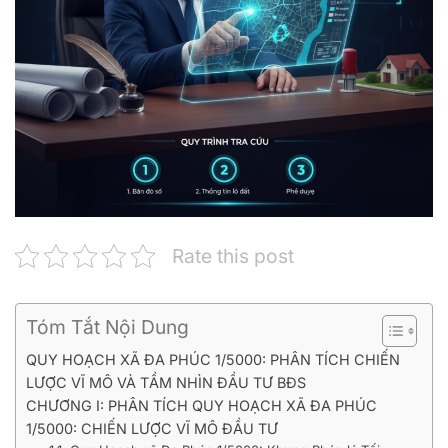
Rate this post
Tóm Tắt Nội Dung
QUY HOẠCH XÃ ĐA PHÚC 1/5000: PHÂN TÍCH CHIẾN
LƯỢC VĨ MÔ VÀ TẦM NHÌN ĐẦU TƯ BĐS
CHƯƠNG I: PHÂN TÍCH QUY HOẠCH XÃ ĐA PHÚC
1/5000: CHIẾN LƯỢC VĨ MÔ ĐẦU TƯ