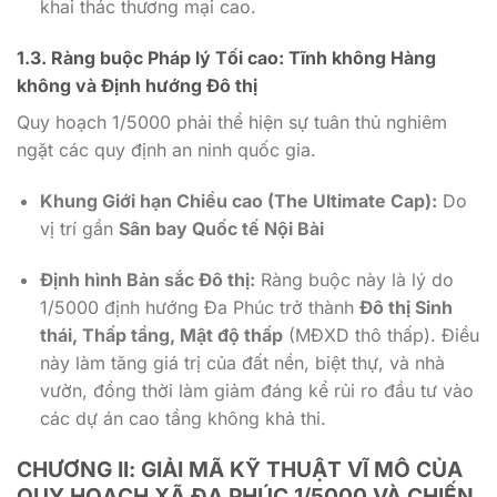
khai thác thương mại cao.
1.3. Ràng buộc Pháp lý Tối cao: Tĩnh không Hàng
không và Định hướng Đô thị
Quy hoạch
1/5000
phải thể hiện sự tuân thủ nghiêm
ngặt các quy định an ninh quốc gia.
Khung Giới hạn Chiều cao (The Ultimate Cap):
Do
vị trí gần
Sân bay Quốc tế Nội Bài
Định hình Bản sắc Đô thị:
Ràng buộc này là lý do
1/5000
định hướng Đa Phúc trở thành
Đô thị Sinh
thái, Thấp tầng, Mật độ thấp
(MĐXD thô thấp). Điều
này làm tăng giá trị của đất nền, biệt thự, và nhà
vườn, đồng thời làm giảm đáng kể rủi ro đầu tư vào
các dự án cao tầng không khả thi.
CHƯƠNG II: GIẢI MÃ KỸ THUẬT VĨ MÔ CỦA
QUY HOẠCH XÃ ĐA PHÚC 1/5000 VÀ CHIẾN