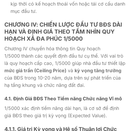
kịp thời có kế hoạch thoái vốn hoặc tái cơ cấu danh
mục đầu tư.
CHƯƠNG IV: CHIẾN LƯỢC ĐẦU TƯ BĐS DÀI
HẠN VÀ ĐỊNH GIÁ THEO TẦM NHÌN QUY
HOẠCH XÃ ĐA PHÚC 1/5000
Chương IV chuyển hóa thông tin Quy hoạch
1/5000
thành các quyết định đầu tư cụ thể. Với vai trò
là quy hoạch cấp cao,
1/5000
giúp nhà đầu tư thiết lập
mức giá trần (Ceiling Price)
và
kỳ vọng tăng trưởng
của BĐS trong
10-20
năm, dựa trên sự phát triển của
hạ tầng khung và chức năng đất đai.
4.1. Định Giá BĐS Theo Tiềm năng Chức năng Vĩ mô
1/5000
xác định tiềm năng dài hạn, là cơ sở để định
giá BĐS theo giá trị kỳ vọng (Expected Value).
4.1.1. Giá trị Kỳ vọng và Hệ số Thuận lợi Chức