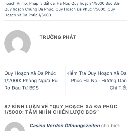
hoạch Vĩ mô
,
Pháp lý đất đai Hà Nội
,
Quy hoạch 1/5000 Sóc Sơn
,
Quy hoạch Chung Đa Phúc
,
Quy Hoạch Đa Phúc 1/5000
,
Quy
Hoạch xã Đa Phúc 1/5000
.
TRƯỜNG PHÁT
Quy Hoạch Xã Đa Phúc
Kiểm Tra Quy Hoạch Xã Đa
1/2000: Phòng Ngừa Rủi
Phúc Hà Nội: Hướng Dẫn
Ro Đầu Tư BĐS
Chi Tiết
87 BÌNH LUẬN VỀ “
QUY HOẠCH XÃ ĐA PHÚC
1/5000: TẦM NHÌN CHIẾN LƯỢC BĐS
”
Casino Verden Öffnungszeiten
cho biết: