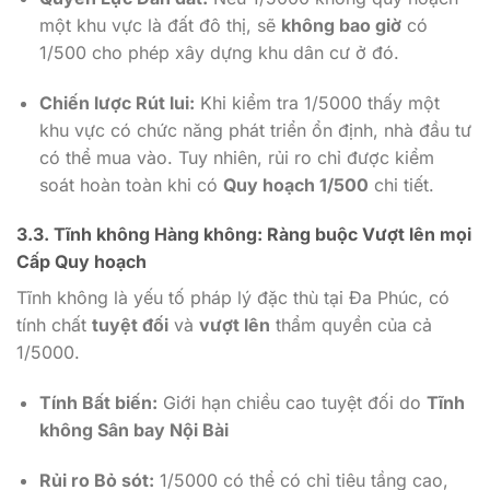
một khu vực là đất đô thị, sẽ
không bao giờ
có
1/500
cho phép xây dựng khu dân cư ở đó.
Chiến lược Rút lui:
Khi kiểm tra
1/5000
thấy một
khu vực có chức năng phát triển ổn định, nhà đầu tư
có thể mua vào. Tuy nhiên, rủi ro chỉ được kiểm
soát hoàn toàn khi có
Quy hoạch
1/500
chi tiết.
3.3. Tĩnh không Hàng không: Ràng buộc Vượt lên mọi
Cấp Quy hoạch
Tĩnh không là yếu tố pháp lý đặc thù tại Đa Phúc, có
tính chất
tuyệt đối
và
vượt lên
thẩm quyền của cả
1/5000
.
Tính Bất biến:
Giới hạn chiều cao tuyệt đối do
Tĩnh
không Sân bay Nội Bài
Rủi ro Bỏ sót:
1/5000
có thể có chỉ tiêu tầng cao,