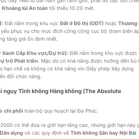
ực này. Nếu lô đất nằm gần ranh giới, phải đo đạc đối chiế
h
Khoảng lùi An toàn
tối thiểu
10-20
mét.
):
Đất nằm trong khu vực
Đất ở Đô thị (ODT)
hoặc
Thương 
hủ yếu phục vụ cho mục đích công cộng cục bộ (trạm biến á
ng tăng giá ổn định nhất.
ây Xanh Cấp Khu vực/Dự trữ):
Đất nằm trong khu vực được
ự trữ Phát triển
. Mặc dù có khả năng được hưởng đền bù 
 bị hạn chế và không có khả năng xin Giấy phép Xây dựng
ển đổi chức năng.
Mối nguy Tĩnh không Hàng không (The Absolute
à
chi phối
toàn bộ quy hoạch tại Đa Phúc.
/2000
có thể đưa ra giới hạn tầng cao, nhưng giới hạn này 
 Dân dụng
và các quy định về
Tĩnh không Sân bay Nội Bài