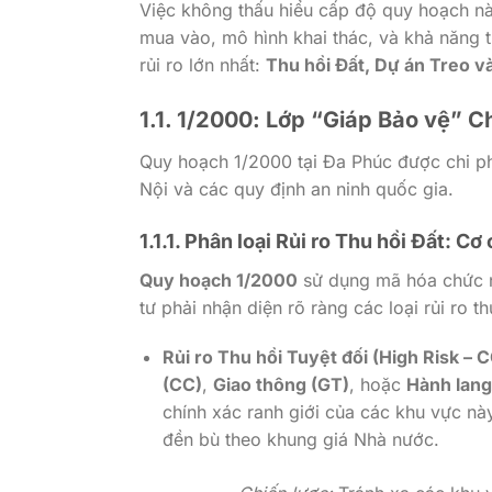
Việc không thấu hiểu cấp độ quy hoạch n
mua vào, mô hình khai thác, và khả năng
rủi ro lớn nhất:
Thu hồi Đất, Dự án Treo v
1.1. 1/2000: Lớp “Giáp Bảo vệ” Ch
Quy hoạch
1/2000
tại Đa Phúc được chi ph
Nội và các quy định an ninh quốc gia.
1.1.1. Phân loại Rủi ro Thu hồi Đất: C
Quy hoạch 1/2000
sử dụng mã hóa chức n
tư phải nhận diện rõ ràng các loại rủi ro th
Rủi ro Thu hồi Tuyệt đối (High Risk – 
(CC)
,
Giao thông (GT)
, hoặc
Hành lang
chính xác ranh giới của các khu vực nà
đền bù theo khung giá Nhà nước.