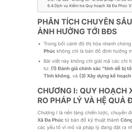
6.4.Dịch vụ Kiểm tra Quy hoạch Xã Đa Phúc 1
PHÂN TÍCH CHUYÊN SÂU
ẢNH HƯỞNG TỚI BĐS
Trong bối cảnh đô thị hóa nhanh chóng
Phúc
không chỉ là bản đồ định hướng 
Bài viết này không chỉ giải mã các chỉ
tư:
(1) Đánh giá chính xác “tính dễ bị 
Tĩnh không
, và
(3) Xây dựng kế hoạch 
CHƯƠNG I: QUY HOẠCH X
RO PHÁP LÝ VÀ HỆ QUẢ Đ
Chương I là nền tảng chiến lược, chuyển 
Xã Đa Phúc
từ bản đồ kỹ thuật thành
Công
các yếu tố vĩ mô và pháp lý đang đặt ra n