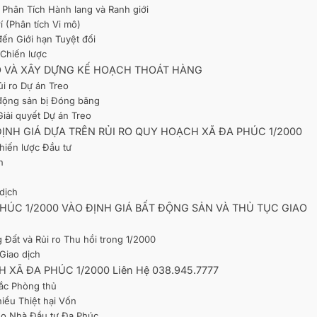
 Phân Tích Hành lang và Ranh giới
í (Phân tích Vi mô)
ến Giới hạn Tuyệt đối
 Chiến lược
REO VÀ XÂY DỰNG KẾ HOẠCH THOÁT HÀNG
ủi ro Dự án Treo
động sản bị Đóng băng
iải quyết Dự án Treo
ỊNH GIÁ DỰA TRÊN RỦI RO QUY HOẠCH XÃ ĐA PHÚC 1/2000
hiến lược Đầu tư
h
dịch
ÚC 1/2000 VÀO ĐỊNH GIÁ BẤT ĐỘNG SẢN VÀ THỦ TỤC GIAO
 Đất và Rủi ro Thu hồi trong 1/2000
Giao dịch
XÃ ĐA PHÚC 1/2000 Liên Hệ 038.945.7777
tắc Phòng thủ
iểu Thiệt hại Vốn
Cho Nhà Đầu tư Đa Phúc