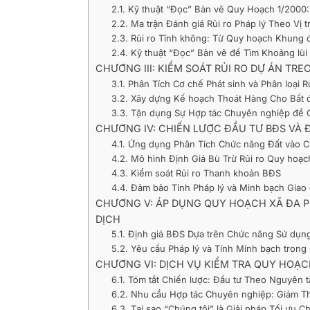
2.1. Kỹ thuật “Đọc” Bản vẽ Quy Hoạch 1/2000:
2.2. Ma trận Đánh giá Rủi ro Pháp lý Theo Vị tr
2.3. Rủi ro Tĩnh không: Từ Quy hoạch Khung đ
2.4. Kỹ thuật “Đọc” Bản vẽ để Tìm Khoảng lùi
CHƯƠNG III: KIỂM SOÁT RỦI RO DỰ ÁN T
3.1. Phân Tích Cơ chế Phát sinh và Phân loại R
3.2. Xây dựng Kế hoạch Thoát Hàng Cho Bất 
3.3. Tận dụng Sự Hợp tác Chuyên nghiệp để G
CHƯƠNG IV: CHIẾN LƯỢC ĐẦU TƯ BĐS VÀ Đ
4.1. Ứng dụng Phân Tích Chức năng Đất vào C
4.2. Mô hình Định Giá Bù Trừ Rủi ro Quy hoạc
4.3. Kiểm soát Rủi ro Thanh khoản BĐS
4.4. Đảm bảo Tính Pháp lý và Minh bạch Giao 
CHƯƠNG V: ÁP DỤNG QUY HOẠCH XÃ ĐA PH
DỊCH
5.1. Định giá BĐS Dựa trên Chức năng Sử dụng
5.2. Yêu cầu Pháp lý và Tính Minh bạch trong 
CHƯƠNG VI: DỊCH VỤ KIỂM TRA QUY HOẠCH 
6.1. Tóm tắt Chiến lược: Đầu tư Theo Nguyên 
6.2. Nhu cầu Hợp tác Chuyên nghiệp: Giảm Th
6.3. Tại sao “Chúng tôi” là Giải pháp Tối ưu 