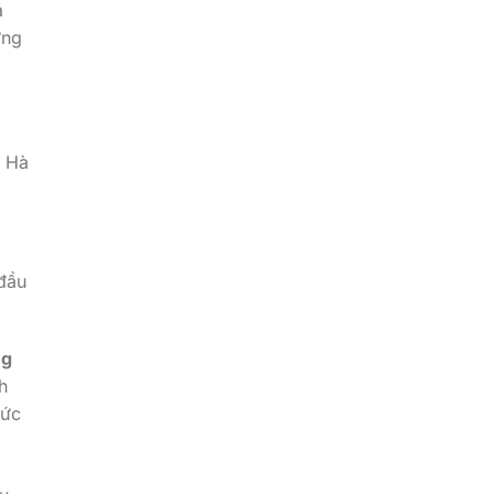
á
ững
a Hà
đầu
ng
h
mức