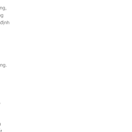
ng,
ng
 định
ống.
o
u
t