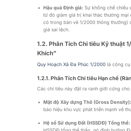
Hậu quả Định giá:
Sự khống chế chiều c
từ đó giảm giá trị khai thác thương mạ
có trong bản vẽ
1/2000
thông thường) đ
giá sai lệch.
1.2. Phân Tích Chỉ tiêu Kỹ thuậ
Khích”
Quy Hoạch Xã Đa Phúc 1/2000
là công cụ 
1.2.1. Phân Tích Chỉ tiêu Hạn chế (Rà
Các chỉ tiêu này đặt ra ranh giới cứng cho 
Mật độ Xây dựng Thô (Gross Density)
báo hiệu khu vực phát triển mạnh về t
Hệ số Sử dụng Đất (HSSDĐ) Tổng thể:
HSSDĐ tổng thể thấp, nó định hướng Đ