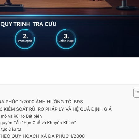
A PHÚC 1/2000 ẢNH HƯỞNG TỚI BĐS
 KIỂM SOÁT RỦI RO PHÁP LÝ VÀ HỆ QUẢ ĐỊNH GIÁ
 mô và Rủi ro Bất biến
o Nguyên Tắc “Hạn Chế và Khuyến Khích”
 tục Đầu tư
 THEO QUY HOẠCH XÃ ĐA PHÚC 1/2000