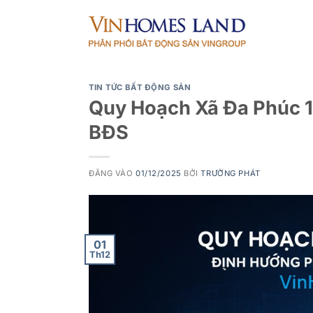
Bỏ
qua
nội
dung
TIN TỨC BẤT ĐỘNG SẢN
Quy Hoạch Xã Đa Phúc 1
BĐS
ĐĂNG VÀO
01/12/2025
BỞI
TRƯỜNG PHÁT
01
Th12