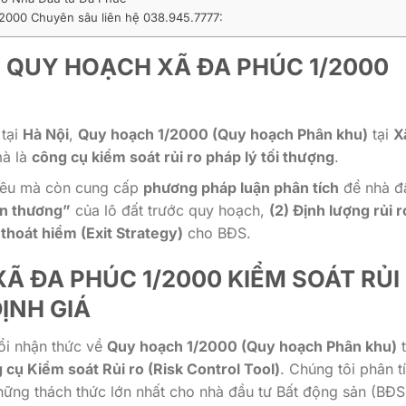
/2000 Chuyên sâu liên hệ 038.945.7777:
 QUY HOẠCH XÃ ĐA PHÚC 1/2000
 tại
Hà Nội
,
Quy hoạch 1/2000 (Quy hoạch Phân khu)
tại
X
mà là
công cụ kiểm soát rủi ro pháp lý tối thượng
.
 tiêu mà còn cung cấp
phương pháp luận phân tích
để nhà đ
tổn thương”
của lô đất trước quy hoạch,
(2) Định lượng rủi r
thoát hiểm (Exit Strategy)
cho BĐS.
Ã ĐA PHÚC 1/2000 KIỂM SOÁT RỦI
ỊNH GIÁ
đổi nhận thức về
Quy hoạch 1/2000 (Quy hoạch Phân khu)
t
 cụ Kiểm soát Rủi ro (Risk Control Tool)
. Chúng tôi phân t
hững thách thức lớn nhất cho nhà đầu tư Bất động sản (BĐS