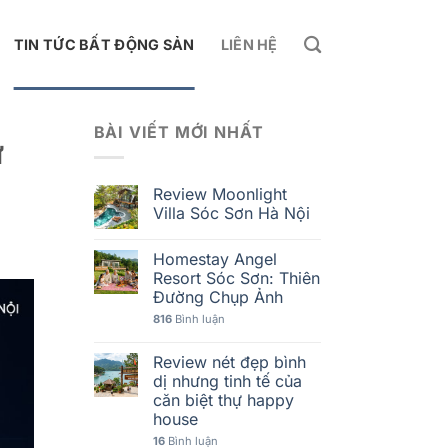
TIN TỨC BẤT ĐỘNG SẢN
LIÊN HỆ
BÀI VIẾT MỚI NHẤT
ư
Review Moonlight
Villa Sóc Sơn Hà Nội
Homestay Angel
Resort Sóc Sơn: Thiên
Đường Chụp Ảnh
816
Bình luận
Review nét đẹp bình
dị nhưng tinh tế của
căn biệt thự happy
house
16
Bình luận