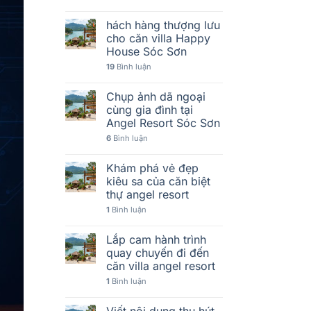
hách hàng thượng lưu
cho căn villa Happy
House Sóc Sơn
19
Bình luận
Chụp ảnh dã ngoại
cùng gia đình tại
Angel Resort Sóc Sơn
6
Bình luận
Khám phá vẻ đẹp
kiêu sa của căn biệt
thự angel resort
1
Bình luận
Lắp cam hành trình
quay chuyến đi đến
căn villa angel resort
1
Bình luận
Viết nội dung thu hút