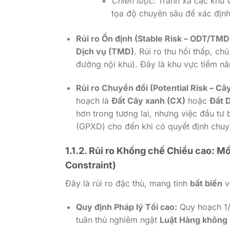
Chiến lược:
Tránh xa các khu v
tọa độ chuyên sâu để xác địn
Rủi ro Ổn định (Stable Risk – ODT/TMD
Dịch vụ (TMD)
. Rủi ro thu hồi thấp, c
đường nội khu). Đây là khu vực tiềm nă
Rủi ro Chuyển đổi (Potential Risk – C
hoạch là
Đất Cây xanh (CX)
hoặc
Đất D
hơn trong tương lai, nhưng việc đầu tư
(GPXD) cho đến khi có quyết định chuy
1.1.2. Rủi ro Khống chế Chiều cao: 
Constraint)
Đây là rủi ro đặc thù, mang tính
bất biến
v
Quy định Pháp lý Tối cao:
Quy hoạch
1
tuân thủ nghiêm ngặt
Luật Hàng không