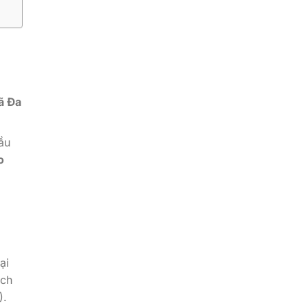
ã Đa
ầu
o
ại
ích
).