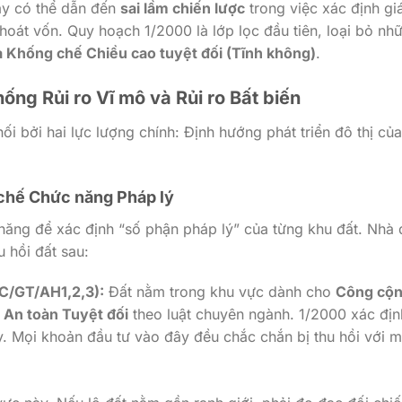
ày có thể dẫn đến
sai lầm chiến lược
trong việc xác định gi
 thoát vốn. Quy hoạch
1/2000
là lớp lọc đầu tiên, loại bỏ nh
à Khống chế Chiều cao tuyệt đối (Tĩnh không)
.
ống Rủi ro Vĩ mô và Rủi ro Bất biến
ối bởi hai lực lượng chính: Định hướng phát triển đô thị củ
ơ chế Chức năng Pháp lý
ăng để xác định “số phận pháp lý” của từng khu đất. Nhà 
u hồi đất sau:
CC/GT/AH1,2,3):
Đất nằm trong khu vực dành cho
Công cộ
 An toàn Tuyệt đối
theo luật chuyên ngành.
1/2000
xác địn
y. Mọi khoản đầu tư vào đây đều chắc chắn bị thu hồi với 