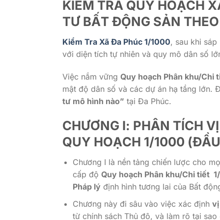
KIỂM TRA QUY HOẠCH XÃ
TƯ BẤT ĐỘNG SẢN THEO
Kiểm Tra Xã Đa Phúc 1/1000
, sau khi sáp
với diện tích tự nhiên và quy mô dân số lớ
Việc nắm vững
Quy hoạch Phân khu/Chi t
mật độ dân số và các dự án hạ tầng lớn. 
tư mô hình nào”
tại Đa Phúc.
CHƯƠNG I: PHÂN TÍCH VỊ
QUY HOẠCH 1/1000 (ĐẦU
Chương I là nền tảng chiến lược cho mọ
cấp độ
Quy hoạch Phân khu/Chi tiết 1
Pháp lý
định hình tương lai của Bất độn
Chương này đi sâu vào việc xác định
vị
từ chính sách Thủ đô, và làm rõ tại sao 