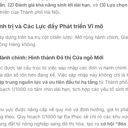
 ẩn
,
(2) Đánh giá khả năng sinh lời dài hạn
, và
(3) Lựa chọ
triển của Thành phố Hà Nội.
ính trị và Các Lực đẩy Phát triển Vĩ mô
y dựng trên ba trụ cột chiến lược: Mở rộng hành chính, Gi
hông Hàng không.
Hành chính: Hình thành Đô thị Cửa ngõ Mới
 được tái cấu trúc từ việc sáp nhập các đơn vị hành chính 
à dân số lớn hơn đáng kể. Việc sáp nhập này không chỉ là 
ập trung nguồn lực và ưu tiên đầu tư hạ tầng
từ Thành phố
hoạch
1/1000
có tầm nhìn dài hạn, tích hợp các yếu tố sinh t
u vực được nâng cấp về quy mô và định hướng, giá trị phá
ăng theo. Quy hoạch
1/1000
tại Đa Phúc sẽ chỉ rõ các khu vự
ng đất từ nông nghiệp sang đô thị hóa, tạo ra
cơ hội “đón