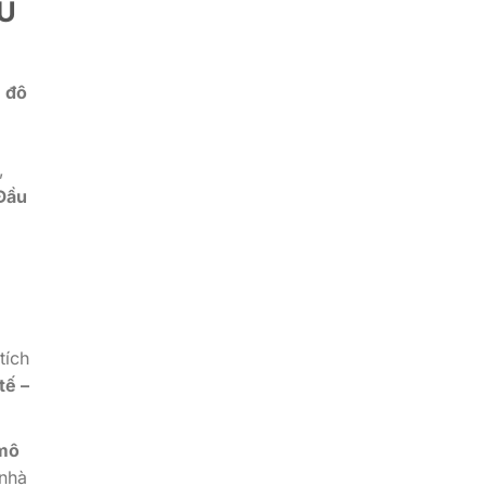
U
ủ đô
,
Đầu
tích
tế –
 mô
 nhà