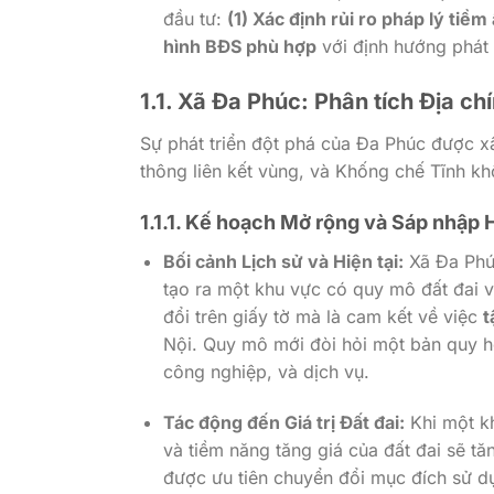
đầu tư:
(1) Xác định rủi ro pháp lý tiềm
hình BĐS phù hợp
với định hướng phát 
1.1. Xã Đa Phúc: Phân tích Địa ch
Sự phát triển đột phá của Đa Phúc được xâ
thông liên kết vùng, và Khống chế Tĩnh k
1.1.1. Kế hoạch Mở rộng và Sáp nhập 
Bối cảnh Lịch sử và Hiện tại:
Xã Đa Phúc
tạo ra một khu vực có quy mô đất đai v
đổi trên giấy tờ mà là cam kết về việc
t
Nội. Quy mô mới đòi hỏi một bản quy 
công nghiệp, và dịch vụ.
Tác động đến Giá trị Đất đai:
Khi một kh
và tiềm năng tăng giá của đất đai sẽ t
được ưu tiên chuyển đổi mục đích sử dụ