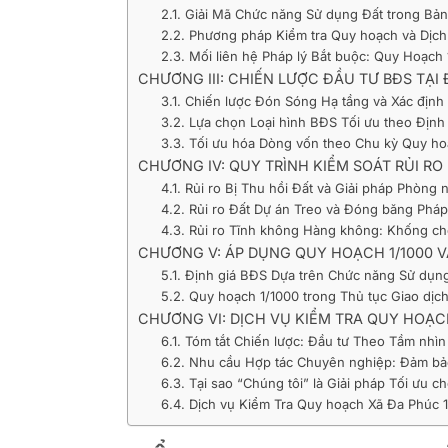
2.1. Giải Mã Chức năng Sử dụng Đất trong Bả
2.2. Phương pháp Kiểm tra Quy hoạch và Dịch 
2.3. Mối liên hệ Pháp lý Bắt buộc: Quy Hoạch
CHƯƠNG III: CHIẾN LƯỢC ĐẦU TƯ BĐS TẠ
3.1. Chiến lược Đón Sóng Hạ tầng và Xác địn
3.2. Lựa chọn Loại hình BĐS Tối ưu theo Định
3.3. Tối ưu hóa Dòng vốn theo Chu kỳ Quy h
CHƯƠNG IV: QUY TRÌNH KIỂM SOÁT RỦI RO
4.1. Rủi ro Bị Thu hồi Đất và Giải pháp Phòng 
4.2. Rủi ro Đất Dự án Treo và Đóng băng Pháp
4.3. Rủi ro Tĩnh không Hàng không: Khống ch
CHƯƠNG V: ÁP DỤNG QUY HOẠCH 1/1000 V
5.1. Định giá BĐS Dựa trên Chức năng Sử dụn
5.2. Quy hoạch 1/1000 trong Thủ tục Giao dịch
CHƯƠNG VI: DỊCH VỤ KIỂM TRA QUY HOẠCH 
6.1. Tóm tắt Chiến lược: Đầu tư Theo Tầm nhì
6.2. Nhu cầu Hợp tác Chuyên nghiệp: Đảm bả
6.3. Tại sao “Chúng tôi” là Giải pháp Tối ưu 
6.4. Dịch vụ Kiểm Tra Quy hoạch Xã Đa Phúc 