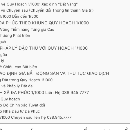
n vẽ Quy Hoạch 1/1000: Xác định “Đất Vàng”
vụ Chuyên sâu (Chuyển đổi Thông tin thành Giá trị)
 1/1000 Dẫn đến 1/500
I ĐA PHÚC THEO KHUNG QUY HOẠCH 1/1000
h Vùng Tiềm năng Tăng giá Cao
 hướng Phát triển
oạch
 PHÁP LÝ ĐẶC THÙ VỚI QUY HOẠCH 1/1000
ngừa
 lý
ế Chiều cao Bất biến
ÀO ĐỊNH GIÁ BẤT ĐỘNG SẢN VÀ THỦ TỤC GIAO DỊCH
g Đất trong Quy Hoạch 1/1000
 và Pháp lý Đất đai
XÃ ĐA PHÚC 1/1000 Liên Hệ 038.945.7777
n Quy hoạch
o Độ Chính xác Tuyệt đối
cho Nhà Đầu tư Đa Phúc
1/1000 Chuyên sâu liên hệ 038.945.7777: