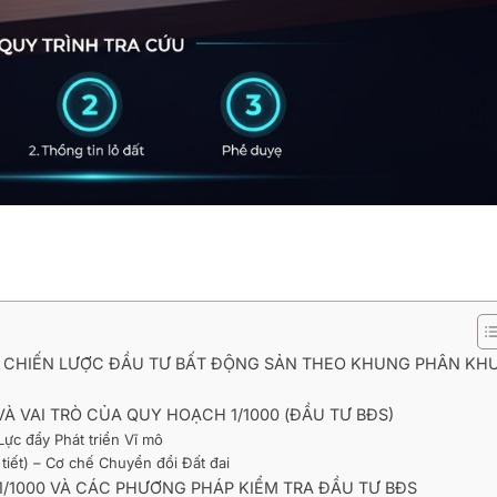
0: CHIẾN LƯỢC ĐẦU TƯ BẤT ĐỘNG SẢN THEO KHUNG PHÂN KH
VÀ VAI TRÒ CỦA QUY HOẠCH 1/1000 (ĐẦU TƯ BĐS)
 Lực đẩy Phát triển Vĩ mô
tiết) – Cơ chế Chuyển đổi Đất đai
 1/1000 VÀ CÁC PHƯƠNG PHÁP KIỂM TRA ĐẦU TƯ BĐS