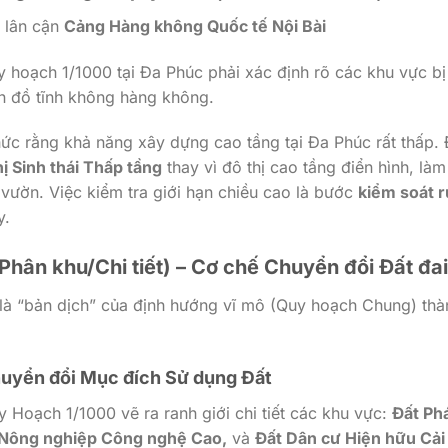
 lân cận
Cảng Hàng không Quốc tế Nội Bài
y hoạch
1/1000
tại Đa Phúc phải xác định rõ các khu vực bị
n đồ tĩnh không hàng không.
ức rằng khả năng xây dựng cao tầng tại Đa Phúc rất thấp. 
hị Sinh thái Thấp tầng
thay vì đô thị cao tầng điển hình, làm
ự vườn. Việc kiểm tra giới hạn chiều cao là bước
kiểm soát r
y.
Phân khu/Chi tiết) – Cơ chế Chuyển đổi Đất đai
 là “bản dịch” của định hướng vĩ mô (Quy hoạch Chung) thà
huyển đổi Mục đích Sử dụng Đất
y Hoạch
1/1000
vẽ ra ranh giới chi tiết các khu vực:
Đất Ph
ái/Nông nghiệp Công nghệ Cao,
và
Đất Dân cư Hiện hữu Cải