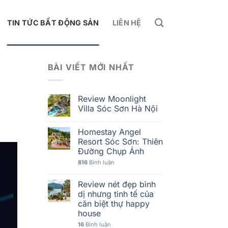
TIN TỨC BẤT ĐỘNG SẢN
LIÊN HỆ
BÀI VIẾT MỚI NHẤT
Review Moonlight
Villa Sóc Sơn Hà Nội
Homestay Angel
Resort Sóc Sơn: Thiên
Đường Chụp Ảnh
816
Bình luận
Review nét đẹp bình
dị nhưng tinh tế của
căn biệt thự happy
house
16
Bình luận