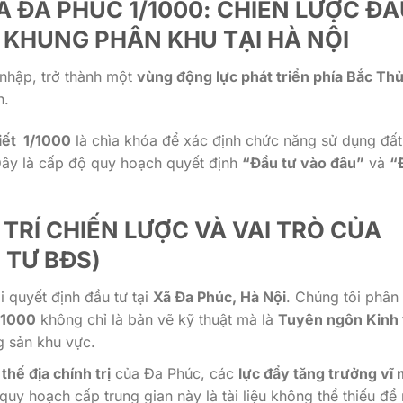
 ĐA PHÚC 1/1000: CHIẾN LƯỢC ĐẦ
 KHUNG PHÂN KHU TẠI HÀ NỘI
 nhập, trở thành một
vùng động lực phát triển phía Bắc Th
n.
iết 1/1000
là chìa khóa để xác định chức năng sử dụng đất
Đây là cấp độ quy hoạch quyết định
“Đầu tư vào đâu”
và
“
 TRÍ CHIẾN LƯỢC VÀ VAI TRÒ CỦA
 TƯ BĐS)
i quyết định đầu tư tại
Xã Đa Phúc, Hà Nội
. Chúng tôi phân 
/1000
không chỉ là bản vẽ kỹ thuật mà là
Tuyên ngôn Kinh 
g sản khu vực.
 thế địa chính trị
của Đa Phúc, các
lực đẩy tăng trưởng vĩ
quy hoạch cấp trung gian này là tài liệu không thể thiếu để