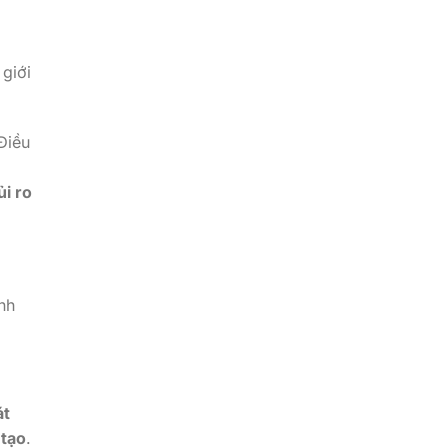
 giới
Điều
ủi ro
nh
át
 tạo
.