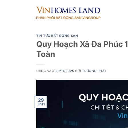
Bỏ
qua
nội
dung
TIN TỨC BẤT ĐỘNG SẢN
Quy Hoạch Xã Đa Phúc 1
Toàn
ĐĂNG VÀO
29/11/2025
BỞI
TRƯỜNG PHÁT
29
Th11