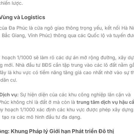
hiến lược.
 Vùng và Logistics
 của Đa Phúc là cửa ngõ giao thông trọng yếu, kết nối Hà N
, Bắc Giang, Vĩnh Phúc) thông qua các Quốc lộ và tuyến đ
 hoạch
1/1000
sẽ làm rõ các dự án mở rộng đường, xây d
ng mới. Nhà đầu tư BĐS cần tập trung vào các lô đất nằm g
 đây là khu vực có tiềm năng tăng giá cao nhất nhờ vào sự t
 dân cư.
Dịch vụ:
Sự hiện diện của các khu công nghiệp lân cận và
 Phúc không chỉ là đất ở mà còn là
trung tâm dịch vụ hậu c
uy hoạch
1/1000
xác định các khu vực được phép xây dựng
, tạo ra các mô hình đầu tư đa dạng.
ng: Khung Pháp lý Giới hạn Phát triển Đô thị