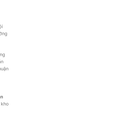
ội
ường
ựng
ần
huận
ần
 kho