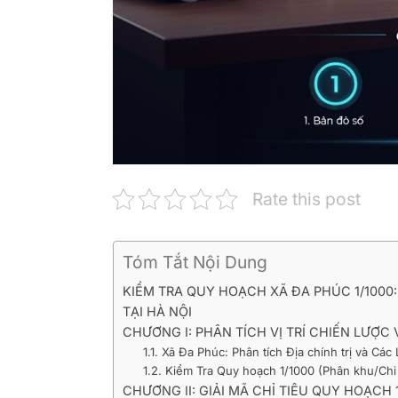
Rate this post
Tóm Tắt Nội Dung
KIỂM TRA QUY HOẠCH XÃ ĐA PHÚC 1/100
TẠI HÀ NỘI
CHƯƠNG I: PHÂN TÍCH VỊ TRÍ CHIẾN LƯỢC 
1.1. Xã Đa Phúc: Phân tích Địa chính trị và Các
1.2. Kiểm Tra Quy hoạch 1/1000 (Phân khu/Chi 
CHƯƠNG II: GIẢI MÃ CHỈ TIÊU QUY HOẠCH