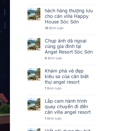
hách hàng thượng lưu
cho căn villa Happy
House Sóc Sơn
19
Bình luận
Chụp ảnh dã ngoại
cùng gia đình tại
Angel Resort Sóc Sơn
6
Bình luận
Khám phá vẻ đẹp
kiêu sa của căn biệt
thự angel resort
1
Bình luận
Lắp cam hành trình
quay chuyến đi đến
căn villa angel resort
1
Bình luận
Viết nội dung thu hút