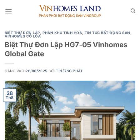
Bỏ
qua
nội
dung
BIỆT THỰ ĐƠN LẬP
,
PHÂN KHU TINH HOA
,
TIN TỨC BẤT ĐỘNG SẢN
,
VINHOMES CỔ LOA
Biệt Thự Đơn Lập HG7-05 Vinhomes
Global Gate
ĐĂNG VÀO
28/08/2025
BỞI
TRƯỜNG PHÁT
28
Th8