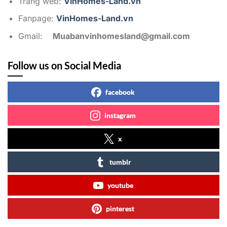
Trang web:
VinHomes-Land.vn
Fanpage:
VinHomes-Land.vn
Gmail:
Muabanvinhomesland@gmail.com
Follow us on Social Media
facebook
instagram
x
tumblr
youtube
pinterest