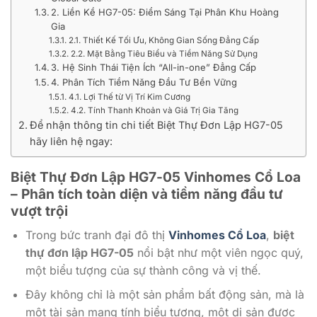
2. Liền Kề HG7-05: Điểm Sáng Tại Phân Khu Hoàng
Gia
2.1. Thiết Kế Tối Ưu, Không Gian Sống Đẳng Cấp
2.2. Mặt Bằng Tiêu Biểu và Tiềm Năng Sử Dụng
3. Hệ Sinh Thái Tiện Ích “All-in-one” Đẳng Cấp
4. Phân Tích Tiềm Năng Đầu Tư Bền Vững
4.1. Lợi Thế từ Vị Trí Kim Cương
4.2. Tính Thanh Khoản và Giá Trị Gia Tăng
Để nhận thông tin chi tiết Biệt Thự Đơn Lập HG7-05
hãy liên hệ ngay:
Biệt Thự Đơn Lập HG7-05 Vinhomes Cổ Loa
– Phân tích toàn diện và tiềm năng đầu tư
vượt trội
Trong bức tranh đại đô thị
Vinhomes Cổ Loa
,
biệt
thự đơn lập HG7-05
nổi bật như một viên ngọc quý,
một biểu tượng của sự thành công và vị thế.
Đây không chỉ là một sản phẩm bất động sản, mà là
một tài sản mang tính biểu tượng, một di sản được