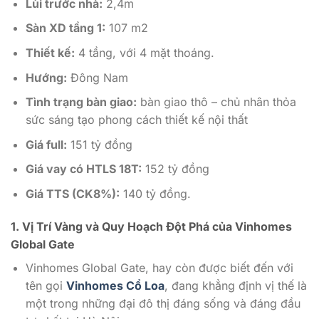
Lùi trước nhà:
2,4m
Sàn XD tầng 1:
107 m2
Thiết kế:
4 tầng, với 4 mặt thoáng.
Hướng:
Đông Nam
Tình trạng bàn giao:
bàn giao thô – chủ nhân thỏa
sức sáng tạo phong cách thiết kế nội thất
Giá full:
151 tỷ đồng
Giá vay có HTLS 18T:
152 tỷ đồng
Giá TTS (CK8%):
140 tỷ đồng.
1. Vị Trí Vàng và Quy Hoạch Đột Phá của Vinhomes
Global Gate
Vinhomes Global Gate, hay còn được biết đến với
tên gọi
Vinhomes Cổ Loa
, đang khẳng định vị thế là
một trong những đại đô thị đáng sống và đáng đầu