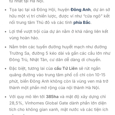
tư nhất tại Hà Nội.
Tọa lạc tại xã Đông Hội, huyện
Đông Anh
, dự án sở
hữu một vị trí chiến lược, được ví như “cửa ngõ” kết
nối trung tâm Thủ đô và các tỉnh
phía Bắc
.
Lợi thế vượt trội của dự án nằm ở khả năng liên kết
vùng hoàn hảo.
Nằm trên các tuyến đường huyết mạch như đường
Trường Sa, đường 5 kéo dài và gần các cầu lớn như
Đông Trù, Nhật Tân, cư dân dễ dàng di chuyển.
Đặc biệt, tương lai của
cầu Tứ Liên
sẽ rút ngắn
quãng đường vào trung tâm phố cổ chỉ còn 10-15
phút, biến Đông Anh không còn là vùng ven mà trở
thành một phần mở rộng của nội thành Hà Nội.
Với quy mô lên tới
385ha
và mật độ xây dựng chỉ
28,5%, Vinhomes Global Gate dành phần lớn diện
tích cho không gian xanh, mặt nước và các tiện ích