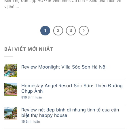
Biệt Thự Đơn Lập HG7-16 Vinhomes Cổ Loa – Siêu phân tích về
vị thế,...
1
2
3
BÀI VIẾT MỚI NHẤT
Review Moonlight Villa Sóc Sơn Hà Nội
Homestay Angel Resort Sóc Sơn: Thiên Đường
Chụp Ảnh
816
Bình luận
Review nét đẹp bình dị nhưng tinh tế của căn
biệt thự happy house
16
Bình luận