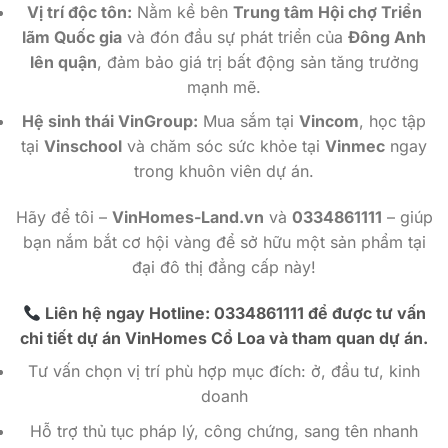
Vị trí độc tôn:
Nằm kề bên
Trung tâm Hội chợ Triển
lãm Quốc gia
và đón đầu sự phát triển của
Đông Anh
lên quận
, đảm bảo giá trị bất động sản tăng trưởng
mạnh mẽ.
Hệ sinh thái VinGroup:
Mua sắm tại
Vincom
, học tập
tại
Vinschool
và chăm sóc sức khỏe tại
Vinmec
ngay
trong khuôn viên dự án.
Hãy để tôi –
VinHomes-Land.vn
và
0334861111
– giúp
bạn nắm bắt cơ hội vàng để sở hữu một sản phẩm tại
đại đô thị đẳng cấp này!
Liên hệ ngay Hotline: 0334861111
để được tư vấn
chi tiết dự án VinHomes Cổ Loa và tham quan dự án.
Tư vấn chọn vị trí phù hợp mục đích: ở, đầu tư, kinh
doanh
Hỗ trợ thủ tục pháp lý, công chứng, sang tên nhanh