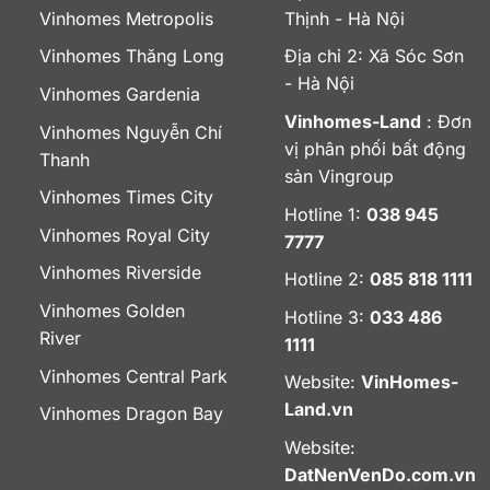
Vinhomes Metropolis
Thịnh - Hà Nội
Vinhomes Thăng Long
Địa chỉ 2: Xã Sóc Sơn
- Hà Nội
Vinhomes Gardenia
Vinhomes-Land
: Đơn
Vinhomes Nguyễn Chí
vị phân phối bất động
Thanh
sản Vingroup
Vinhomes Times City
Hotline 1:
038 945
Vinhomes Royal City
7777
Vinhomes Riverside
Hotline 2:
085 818 1111
Vinhomes Golden
Hotline 3:
033 486
River
1111
Vinhomes Central Park
Website:
VinHomes-
Land.vn
Vinhomes Dragon Bay
Website:
DatNenVenDo.com.vn