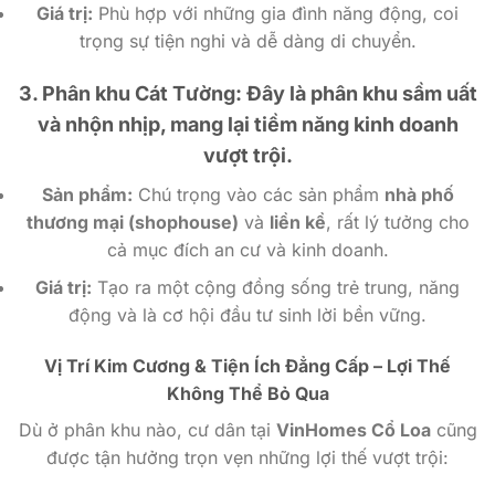
Giá trị:
Phù hợp với những gia đình năng động, coi
trọng sự tiện nghi và dễ dàng di chuyển.
3. Phân khu Cát Tường:
Đây là phân khu sầm uất
và nhộn nhịp, mang lại tiềm năng kinh doanh
vượt trội.
Sản phẩm:
Chú trọng vào các sản phẩm
nhà phố
thương mại (shophouse)
và
liền kề
, rất lý tưởng cho
cả mục đích an cư và kinh doanh.
Giá trị:
Tạo ra một cộng đồng sống trẻ trung, năng
động và là cơ hội đầu tư sinh lời bền vững.
Vị Trí Kim Cương & Tiện Ích Đẳng Cấp – Lợi Thế
Không Thể Bỏ Qua
Dù ở phân khu nào, cư dân tại
VinHomes Cổ Loa
cũng
được tận hưởng trọn vẹn những lợi thế vượt trội: