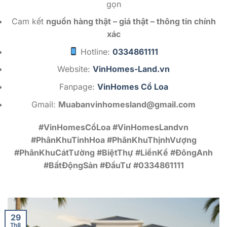
gọn
Cam kết
nguồn hàng thật – giá thật – thông tin chính
xác
Hotline:
0334861111
Website:
VinHomes-Land.vn
Fanpage:
VinHomes Cổ Loa
Gmail:
Muabanvinhomesland@gmail.com
#VinHomesCổLoa #VinHomesLandvn
#PhânKhuTinhHoa #PhânKhuThịnhVượng
#PhânKhuCátTường #BiệtThự #LiềnKề #ĐôngAnh
#BấtĐộngSản #ĐầuTư #0334861111
29
Th8