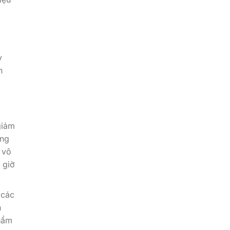
y
n
giảm
ống
 vô
 giờ
 các
h
thẩm