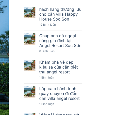
hách hàng thượng lưu
cho căn villa Happy
House Sóc Sơn
19
Bình luận
Chụp ảnh dã ngoại
cùng gia đình tại
Angel Resort Sóc Sơn
6
Bình luận
Khám phá vẻ đẹp
kiêu sa của căn biệt
thự angel resort
1
Bình luận
Lắp cam hành trình
quay chuyến đi đến
căn villa angel resort
1
Bình luận
Viết nội dung thu hút