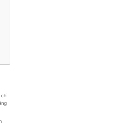
 chỉ
êng
h