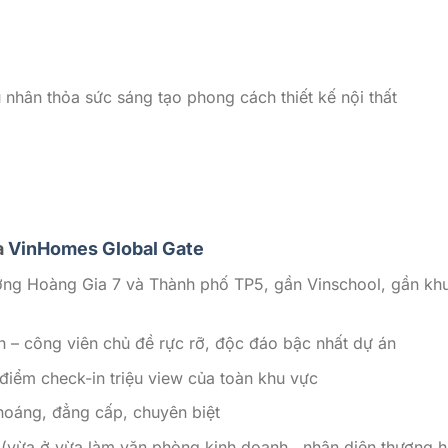
 nhân thỏa sức sáng tạo phong cách thiết kế nội thất
a
VinHomes Global Gate
ng Hoàng Gia 7 và Thành phố TP5, gần Vinschool, gần kh
ên – công viên chủ đề rực rỡ, độc đáo bậc nhất dự án
điểm check-in triệu view của toàn khu vực
thoáng, đẳng cấp, chuyên biệt
 (vừa ở vừa làm văn phòng kinh doanh , nhận diện thương h