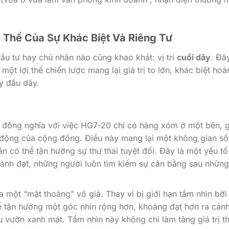
ợi Thế Của Sự Khác Biệt Và Riêng Tư
ầu tư hay chủ nhân nào cũng khao khát: vị trí
cuối dãy
. Đâ
một lợi thế chiến lược mang lại giá trị to lớn, khác biệt hoà
ay đầu dãy.
ãy đồng nghĩa với việc HG7-20 chỉ có hàng xóm ở một bên, 
ạt động của cộng đồng. Điều này mang lại một không gian s
ân có thể tận hưởng sự thư thái tuyệt đối. Đây là một yếu tố
hành đạt, những người luôn tìm kiếm sự cân bằng sau những
a một “mặt thoáng” vô giá. Thay vì bị giới hạn tầm nhìn bởi
ể tận hưởng một góc nhìn rộng hơn, khoáng đạt hơn ra cản
 vườn xanh mát. Tầm nhìn này không chỉ làm tăng giá trị 