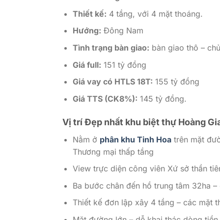
Thiết kế:
4 tầng, với 4 mặt thoáng.
Hướng:
Đông Nam
Tình trạng bàn giao:
bàn giao thô – chủ
Giá full:
151 tỷ đồng
Giá vay có HTLS 18T:
155 tỷ đồng
Giá TTS (CK8%):
145 tỷ đồng.
Vị trí Đẹp nhất khu biệt thự Hoàng Gi
Nằm ở
phân khu Tinh Hoa
trên mặt đườ
Thương mại thấp tầng
View trực diện công viên Xứ sở thần ti
Ba bước chân đến hồ trung tâm 32ha – 
Thiết kế đơn lập xây 4 tầng – các mặt 
Mặt đường lớn – dễ khai thác dòng tiền