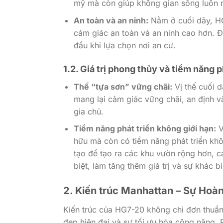
mỹ mà còn giúp không gian sống luôn ng
An toàn và an ninh:
Nằm ở cuối dãy, HG
cảm giác an toàn và an ninh cao hơn. Đ
đầu khi lựa chọn nơi an cư.
1.2. Giá trị phong thủy và tiềm năng p
Thế “tựa sơn” vững chãi:
Vị thế cuối d
mang lại cảm giác vững chãi, an định v
gia chủ.
Tiềm năng phát triển không giới hạn:
V
hữu mà còn có tiềm năng phát triển kh
tạo để tạo ra các khu vườn rộng hơn, c
biệt, làm tăng thêm giá trị và sự khác bi
2. Kiến trúc Manhattan – Sự Ho
Kiến trúc của HG7-20 không chỉ đơn thuần
đẹp hiện đại và sự tối ưu hóa công năng.