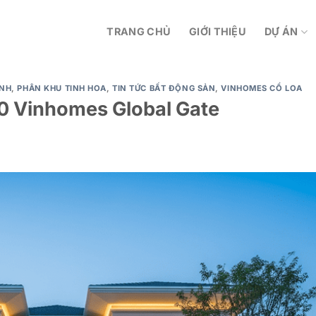
TRANG CHỦ
GIỚI THIỆU
DỰ ÁN
NH
,
PHÂN KHU TINH HOA
,
TIN TỨC BẤT ĐỘNG SẢN
,
VINHOMES CỔ LOA
0 Vinhomes Global Gate