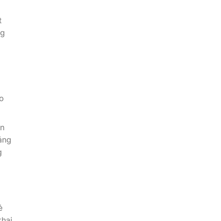
t
ng
ho
ện
áng
g
ẻ
khai