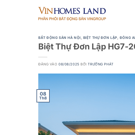
Bỏ
qua
nội
dung
BẤT ĐỘNG SẢN HÀ NỘI
,
BIỆT THỰ ĐƠN LẬP
,
ĐÔNG A
Biệt Thự Đơn Lập HG7-2
ĐĂNG VÀO
08/08/2025
BỞI
TRƯỜNG PHÁT
08
Th8