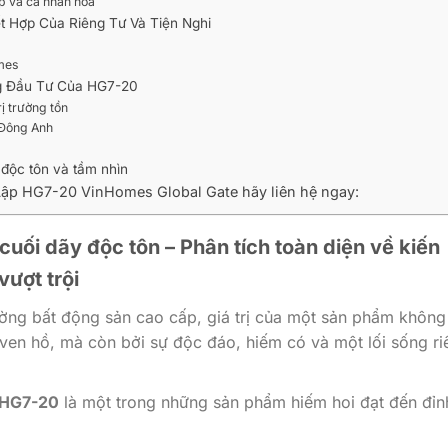
p và cá nhân hóa
t Hợp Của Riêng Tư Và Tiện Nghi
omes
g Đầu Tư Của HG7-20
ị trường tồn
 Đông Anh
 độc tôn và tầm nhìn
 Lập HG7-20 VinHomes Global Gate hãy liên hệ ngay:
cuối dãy độc tôn – Phân tích toàn diện về kiến
vượt trội
ờng bất động sản cao cấp, giá trị của một sản phẩm không
í ven hồ, mà còn bởi sự độc đáo, hiếm có và một lối sống ri
p HG7-20
là một trong những sản phẩm hiếm hoi đạt đến đỉn