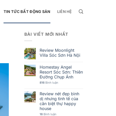
TIN TỨC BẤT ĐỘNG SẢN
LIÊN HỆ
BÀI VIẾT MỚI NHẤT
Review Moonlight
Villa Sóc Sơn Hà Nội
Homestay Angel
Resort Sóc Sơn: Thiên
Đường Chụp Ảnh
816
Bình luận
Review nét đẹp bình
dị nhưng tinh tế của
căn biệt thự happy
house
16
Bình luận