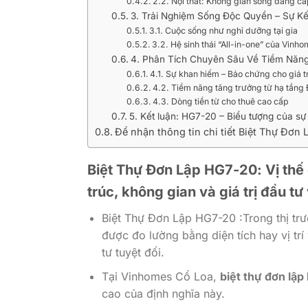
2.2. Nội thất: Không gian sống đẳng cấ
3. Trải Nghiệm Sống Độc Quyền – Sự Kế
3.1. Cuộc sống như nghỉ dưỡng tại gia
3.2. Hệ sinh thái “All-in-one” của Vinh
4. Phân Tích Chuyên Sâu Về Tiềm Năn
4.1. Sự khan hiếm – Bảo chứng cho giá tr
4.2. Tiềm năng tăng trưởng từ hạ tầng
4.3. Dòng tiền từ cho thuê cao cấp
5. Kết luận: HG7-20 – Biểu tượng của sự
Để nhận thông tin chi tiết Biệt Thự Đơn
Biệt Thự Đơn Lập HG7-20: Vị thế 
trúc, không gian và giá trị đầu tư 
Biệt Thự Đơn Lập HG7-20 :Trong thị trư
được đo lường bằng diện tích hay vị tr
tư tuyệt đối.
Tại Vinhomes Cổ Loa,
biệt thự đơn lậ
cao của định nghĩa này.