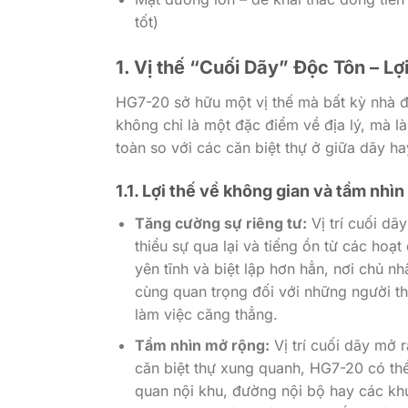
tốt)
1. Vị thế “Cuối Dãy” Độc Tôn – L
HG7-20 sở hữu một vị thế mà bất kỳ nhà đ
không chỉ là một đặc điểm về địa lý, mà là 
toàn so với các căn biệt thự ở giữa dãy h
1.1. Lợi thế về không gian và tầm nhìn
Tăng cường sự riêng tư:
Vị trí cuối d
thiểu sự qua lại và tiếng ồn từ các ho
yên tĩnh và biệt lập hơn hẳn, nơi chủ nh
cùng quan trọng đối với những người t
làm việc căng thẳng.
Tầm nhìn mở rộng:
Vị trí cuối dãy mở r
căn biệt thự xung quanh, HG7-20 có th
quan nội khu, đường nội bộ hay các khu