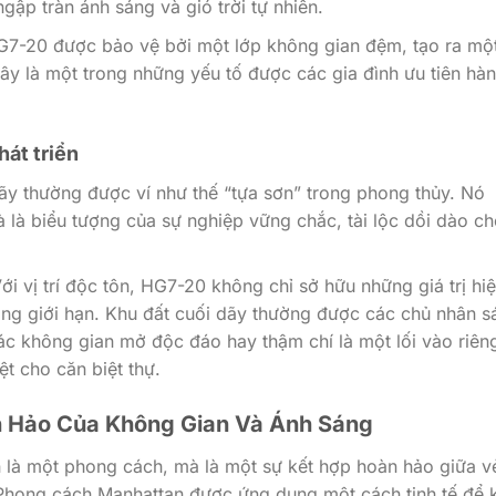
ập tràn ánh sáng và gió trời tự nhiên.
7-20 được bảo vệ bởi một lớp không gian đệm, tạo ra mộ
ây là một trong những yếu tố được các gia đình ưu tiên hà
hát triển
ãy thường được ví như thế “tựa sơn” trong phong thủy. Nó
à là biểu tượng của sự nghiệp vững chắc, tài lộc dồi dào c
ới vị trí độc tôn, HG7-20 không chỉ sở hữu những giá trị hi
ông giới hạn. Khu đất cuối dãy thường được các chủ nhân s
ác không gian mở độc đáo hay thậm chí là một lối vào riên
ệt cho căn biệt thự.
àn Hảo Của Không Gian Và Ánh Sáng
 là một phong cách, mà là một sự kết hợp hoàn hảo giữa v
 Phong cách Manhattan được ứng dụng một cách tinh tế để 