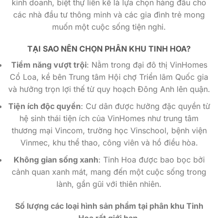
kinh doanh, biệt thự liền kề là lựa chọn hàng đầu cho
các nhà đầu tư thông minh và các gia đình trẻ mong
muốn một cuộc sống tiện nghi.
TẠI SAO NÊN CHỌN PHÂN KHU TINH HOA?
Tiềm năng vượt trội
: Nằm trong đại đô thị VinHomes
Cổ Loa, kề bên Trung tâm Hội chợ Triển lãm Quốc gia
và hưởng trọn lợi thế từ quy hoạch Đông Anh lên quận.
Tiện ích độc quyền
: Cư dân được hưởng đặc quyền từ
hệ sinh thái tiện ích của VinHomes như trung tâm
thương mại Vincom, trường học Vinschool, bệnh viện
Vinmec, khu thể thao, công viên và hồ điều hòa.
Không gian sống xanh
: Tinh Hoa được bao bọc bởi
cảnh quan xanh mát, mang đến một cuộc sống trong
lành, gần gũi với thiên nhiên.
Số lượng các loại hình sản phẩm tại phân khu Tinh