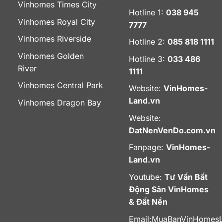
Vinhomes Times City
Hotline 1:
038 945
Vinhomes Royal City
7777
Vinhomes Riverside
Hotline 2:
085 818 1111
Vinhomes Golden
Hotline 3:
033 486
River
1111
Vinhomes Central Park
Website:
VinHomes-
Land.vn
Vinhomes Dragon Bay
Website:
DatNenVenDo.com.vn
Fanpage:
VinHomes-
Land.vn
Youtube:
Tư Vấn Bất
Động Sản VinHomes
& Đất Nền
Email:
MuaBanVinHomes