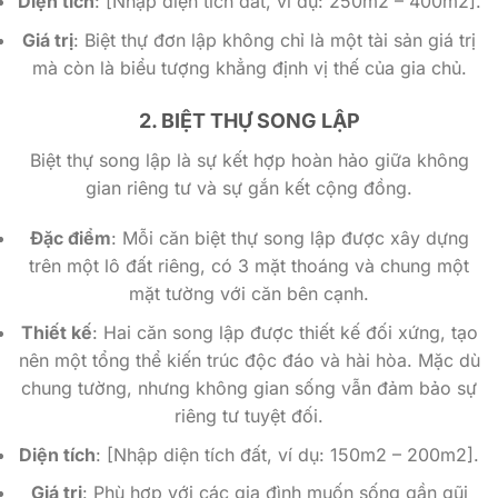
Diện tích
: [Nhập diện tích đất, ví dụ: 250m2 – 400m2].
Giá trị
: Biệt thự đơn lập không chỉ là một tài sản giá trị
mà còn là biểu tượng khẳng định vị thế của gia chủ.
2. BIỆT THỰ SONG LẬP
Biệt thự song lập là sự kết hợp hoàn hảo giữa không
gian riêng tư và sự gắn kết cộng đồng.
Đặc điểm
: Mỗi căn biệt thự song lập được xây dựng
trên một lô đất riêng, có 3 mặt thoáng và chung một
mặt tường với căn bên cạnh.
Thiết kế
: Hai căn song lập được thiết kế đối xứng, tạo
nên một tổng thể kiến trúc độc đáo và hài hòa. Mặc dù
chung tường, nhưng không gian sống vẫn đảm bảo sự
riêng tư tuyệt đối.
Diện tích
: [Nhập diện tích đất, ví dụ: 150m2 – 200m2].
Giá trị
: Phù hợp với các gia đình muốn sống gần gũi