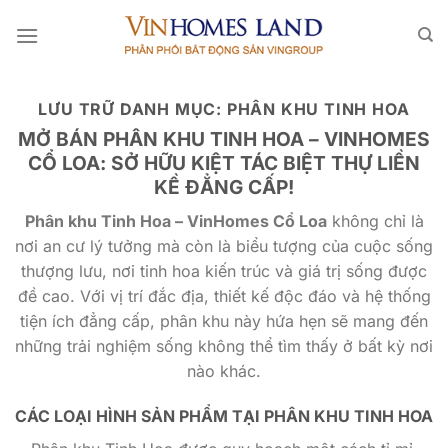
Bỏ
qua
nội
dung
LƯU TRỮ DANH MỤC:
PHÂN KHU TINH HOA
MỞ BÁN PHÂN KHU TINH HOA – VINHOMES
CỔ LOA: SỞ HỮU KIỆT TÁC BIỆT THỰ LIỀN
KỀ ĐẲNG CẤP!
Phân khu Tinh Hoa – VinHomes Cổ Loa
không chỉ là
nơi an cư lý tưởng mà còn là biểu tượng của cuộc sống
thượng lưu, nơi tinh hoa kiến trúc và giá trị sống được
đề cao. Với vị trí đắc địa, thiết kế độc đáo và hệ thống
tiện ích đẳng cấp, phân khu này hứa hẹn sẽ mang đến
những trải nghiệm sống không thể tìm thấy ở bất kỳ nơi
nào khác.
CÁC LOẠI HÌNH SẢN PHẨM TẠI PHÂN KHU TINH HOA