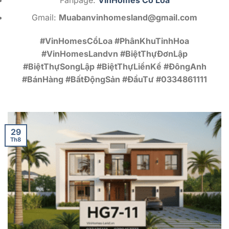
Gmail:
Muabanvinhomesland@gmail.com
#VinHomesCổLoa #PhânKhuTinhHoa
#VinHomesLandvn #BiệtThựĐơnLập
#BiệtThựSongLập #BiệtThựLiềnKề #ĐôngAnh
#BánHàng #BấtĐộngSản #ĐầuTư #0334861111
29
Th8