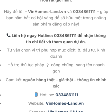
Hoa rất giới hạn.
Hãy để tôi –
VinHomes-Land.vn
và
0334861111
– giúp
bạn nắm bắt cơ hội vàng để sở hữu một trong những
sản phẩm đẳng cấp này!
Liên hệ ngay Hotline: 0334861111
để nhận thông
tin chi tiết và tham quan dự án.
Tư vấn chọn vị trí phù hợp mục đích: ở, đầu tư, kinh
doanh
Hỗ trợ thủ tục pháp lý, công chứng, sang tên nhanh
gọn
Cam kết
nguồn hàng thật – giá thật – thông tin chính
xác
Hotline:
0334861111
Website:
VinHomes-Land.vn
Fanpage:
VinHomes Cổ Loa