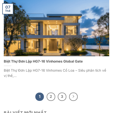
07
Th8
Biệt Thự Đơn Lập HG7-16 Vinhomes Global Gate
Biệt Thự Đơn Lập HG7-16 Vinhomes Cổ Loa – Siêu phân tích về
vị thế,...
1
2
3
BÀI VIẾT MỚI NHẤT