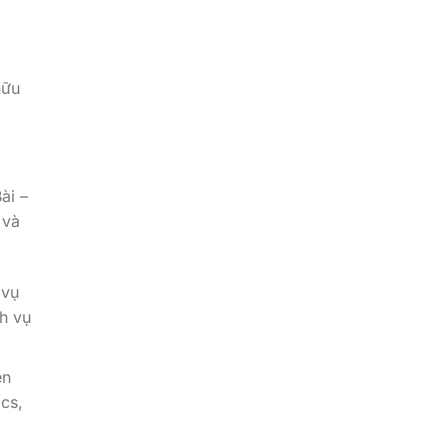
hữu
ài –
 và
 vụ
ch vụ
ền
ics,