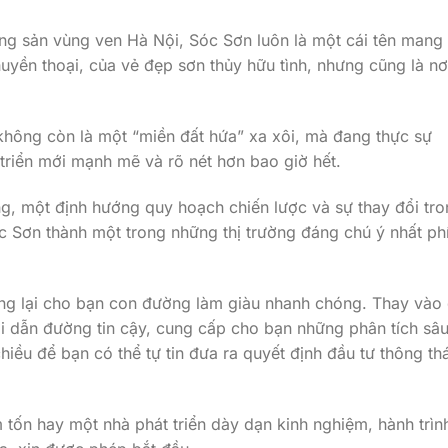
ng sản vùng ven Hà Nội, Sóc Sơn luôn là một cái tên mang
huyền thoại, của vẻ đẹp sơn thủy hữu tình, nhưng cũng là nơ
hông còn là một “miền đất hứa” xa xôi, mà đang thực sự
triển mới mạnh mẽ và rõ nét hơn bao giờ hết.
g, một định hướng quy hoạch chiến lược và sự thay đổi tr
 Sơn thành một trong những thị trường đáng chú ý nhất ph
g lại cho bạn con đường làm giàu nhanh chóng. Thay vào 
ời dẫn đường tin cậy, cung cấp cho bạn những phân tích sâ
hiều để bạn có thể tự tin đưa ra quyết định đầu tư thông thá
 tốn hay một nhà phát triển dày dạn kinh nghiệm, hành trìn