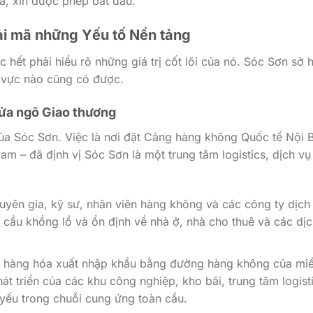
, xin được phép bắt đầu.
iải mã những Yếu tố Nền tảng
c hết phải hiểu rõ những giá trị cốt lõi của nó. Sóc Sơn sở 
u vực nào cũng có được.
 Cửa ngõ Giao thương
p của Sóc Sơn. Việc là nơi đặt Cảng hàng không Quốc tế Nội B
am – đã định vị Sóc Sơn là một trung tâm logistics, dịch vụ
yên gia, kỹ sư, nhân viên hàng không và các công ty dịch
u cầu khổng lồ và ổn định về nhà ở, nhà cho thuê và các dị
 hàng hóa xuất nhập khẩu bằng đường hàng không của mi
át triển của các khu công nghiệp, kho bãi, trung tâm logist
yếu trong chuỗi cung ứng toàn cầu.