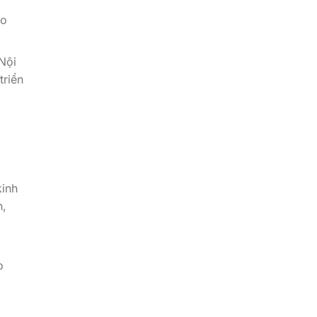
ao
Nội
triển
kinh
n,
o