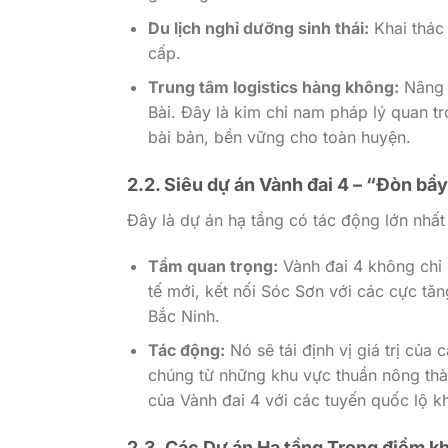
Du lịch nghỉ dưỡng sinh thái:
Khai thác 
cấp.
Trung tâm logistics hàng không:
Nâng c
Bài. Đây là kim chỉ nam pháp lý quan t
bài bản, bền vững cho toàn huyện.
2.2. Siêu dự án Vành đai 4 – “Đòn bẩ
Đây là dự án hạ tầng có tác động lớn nhất
Tầm quan trọng:
Vành đai 4 không chỉ g
tế mới, kết nối Sóc Sơn với các cực tă
Bắc Ninh.
Tác động:
Nó sẽ tái định vị giá trị của
chúng từ những khu vực thuần nông thàn
của Vành đai 4 với các tuyến quốc lộ k
2.3. Các Dự án Hạ tầng Trọng điểm k