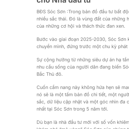
BĐS Sóc Sơn :Trong bản đồ đầu tư bất độ
nhiều sắc thái. Đó là vùng đất của những 
của những cơ hội và thách thức đan xen.
Bước vào giai đoạn 2025-2030, Sóc Sơn k
chuyển mình, đứng trước một chu kỳ phát 
Sự cộng hưởng từ những siêu dự án hạ tần
nhu cầu sống của người dân đang biến Sóc
Bắc Thủ đô.
Cuốn cẩm nang này không hứa hẹn sẽ man
nó sẽ là một tấm bản đồ chi tiết, một ngư
sắc, dữ liệu cập nhật và một góc nhìn đa c
nhất tại Sóc Sơn trong 5 năm tới.
Dù bạn là nhà đầu tư mới với số vốn khiêm