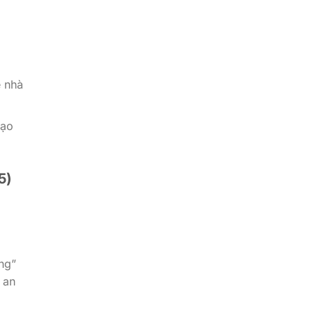
ề nhà
tạo
5)
ng”
 an