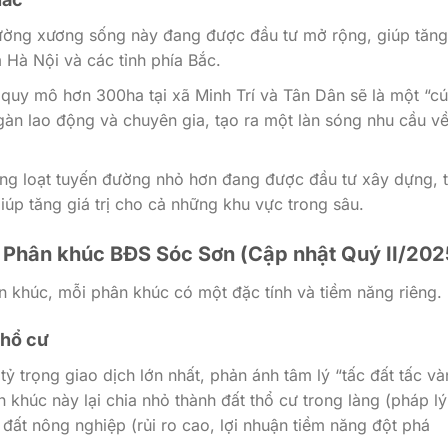
ờng xương sống này đang được đầu tư mở rộng, giúp tăng
 Hà Nội và các tỉnh phía Bắc.
quy mô hơn 300ha tại xã Minh Trí và Tân Dân sẽ là một “cú
gàn lao động và chuyên gia, tạo ra một làn sóng nhu cầu v
g loạt tuyến đường nhỏ hơn đang được đầu tư xây dựng, 
iúp tăng giá trị cho cả những khu vực trong sâu.
& Phân khúc BĐS Sóc Sơn (Cập nhật Quý II/202
n khúc, mỗi phân khúc có một đặc tính và tiềm năng riêng.
thổ cư
ỷ trọng giao dịch lớn nhất, phản ánh tâm lý “tấc đất tấc và
n khúc này lại chia nhỏ thành đất thổ cư trong làng (pháp lý
 đất nông nghiệp (rủi ro cao, lợi nhuận tiềm năng đột phá