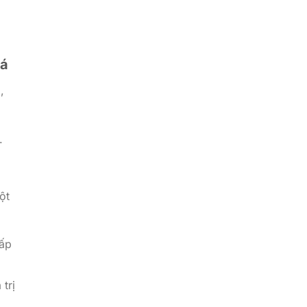
há
,
.
ột
cấp
trị