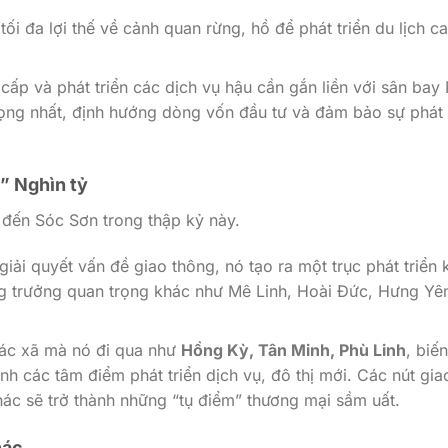
tối đa lợi thế về cảnh quan rừng, hồ để phát triển du lịch c
ấp và phát triển các dịch vụ hậu cần gắn liền với sân bay 
rọng nhất, định hướng dòng vốn đầu tư và đảm bảo sự phát 
y” Nghìn tỷ
 đến Sóc Sơn trong thập kỷ này.
iải quyết vấn đề giao thông, nó tạo ra một trục phát triển 
ng trưởng quan trọng khác như Mê Linh, Hoài Đức, Hưng Yê
 các xã mà nó đi qua như
Hồng Kỳ, Tân Minh, Phù Linh
, biến
h các tâm điểm phát triển dịch vụ, đô thị mới. Các nút gia
hác sẽ trở thành những “tụ điểm” thương mại sầm uất.
hác