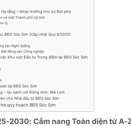
Hạ tầng – Nhạc trưởng cho sự Bứt phá
ìn về một Thành phố Vệ tinh
ìn tỷ
úc BĐS Sóc Sơn (Cập nhật Quý II/2025)
ộng sản Nghỉ dưỡng
”: Bất động sản Công nghiệp
các Khu vực Đầu tư Trọng điểm tại BĐS Sóc Sơn
ý
h
oan tại BĐS Sóc Sơn
ng – So sánh với Đông Anh, Mê Linh
uyên cho Nhà đầu tư BĐS Sóc Sơn
m tra quy hoạch BĐS Sóc Sơn
25-2030: Cẩm nang Toàn diện từ A-