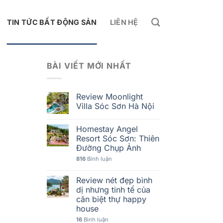
TIN TỨC BẤT ĐỘNG SẢN
LIÊN HỆ
BÀI VIẾT MỚI NHẤT
Review Moonlight
Villa Sóc Sơn Hà Nội
Homestay Angel
Resort Sóc Sơn: Thiên
Đường Chụp Ảnh
816
Bình luận
Review nét đẹp bình
dị nhưng tinh tế của
căn biệt thự happy
house
16
Bình luận