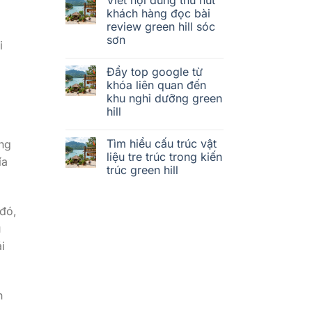
khách hàng đọc bài
review green hill sóc
sơn
i
Đẩy top google từ
khóa liên quan đến
khu nghỉ dưỡng green
hill
Tìm hiểu cấu trúc vật
ong
liệu tre trúc trong kiến
ía
trúc green hill
đó,
u
i
h