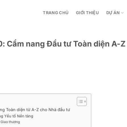
TRANG CHỦ
GIỚI THIỆU
DỰ ÁN
: Cẩm nang Đầu tư Toàn diện A-Z
g Toàn diện từ A-Z cho Nhà đầu tư
ng Yếu tố Nền tảng
õ Giao thương