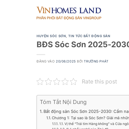
Bỏ
qua
nội
dung
HUYỆN SÓC SƠN
,
TIN TỨC BẤT ĐỘNG SẢN
BĐS Sóc Sơn 2025-2030
ĐĂNG VÀO
20/06/2025
BỞI
TRƯỜNG PHÁT
Rate this post
Tóm Tắt Nội Dung
Bất động sản Sóc Sơn 2025-2030: Cẩm nan
Chương 1: Tại sao là Sóc Sơn? Giải mã nhữ
1.1. Vị thế “Trái tim Hàng không” và Cửa ng