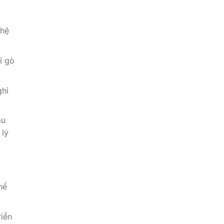
 hệ
i gò
ghỉ
au
 lý
hế
iển