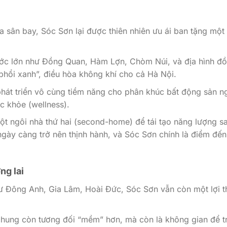
a sân bay, Sóc Sơn lại được thiên nhiên ưu ái ban tặng một
ước lớn như Đồng Quan, Hàm Lợn, Chòm Núi, và địa hình đồ
á phổi xanh”, điều hòa không khí cho cả Hà Nội.
hát triển vô cùng tiềm năng cho phân khúc bất động sản n
c khỏe (wellness).
ột ngôi nhà thứ hai (second-home) để tái tạo năng lượng s
ày càng trở nên thịnh hành, và Sóc Sơn chính là điểm đến
ng lai
hư Đông Anh, Gia Lâm, Hoài Đức, Sóc Sơn vẫn còn một lợi t
chung còn tương đối “mềm” hơn, mà còn là không gian để tr