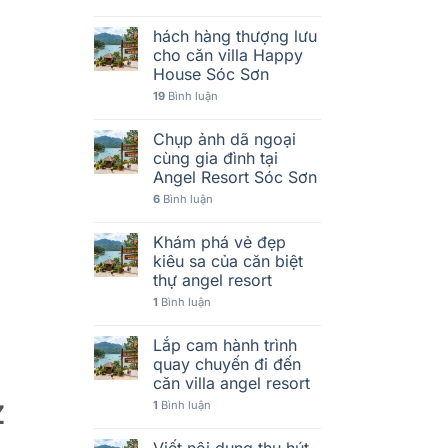
hách hàng thượng lưu
cho căn villa Happy
House Sóc Sơn
19
Bình luận
Chụp ảnh dã ngoại
cùng gia đình tại
Angel Resort Sóc Sơn
6
Bình luận
Khám phá vẻ đẹp
kiêu sa của căn biệt
thự angel resort
1
Bình luận
Lắp cam hành trình
quay chuyến đi đến
căn villa angel resort
1
Bình luận
Z
Viết nội dung thu hút