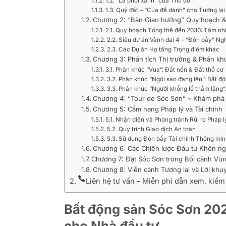
1.2. “Lá phổi xanh” của Thủ đô
1.3. Quỹ đất – “Của để dành” cho Tương lai
Chương 2: “Bản Giao hưởng” Quy hoạch & 
2.1. Quy hoạch Tổng thể đến 2030: Tầm nh
2.2. Siêu dự án Vành đai 4 – “Đòn bẩy” Ngh
2.3. Các Dự án Hạ tầng Trọng điểm khác
Chương 3: Phân tích Thị trường & Phân kh
3.1. Phân khúc “Vua”: Đất nền & Đất thổ cư
3.2. Phân khúc “Ngôi sao đang lên”: Bất đ
3.3. Phân khúc “Người khổng lồ thầm lặng
Chương 4: “Tour de Sóc Sơn” – Khám phá 
Chương 5: Cẩm nang Pháp lý và Tài chính
5.1. Nhận diện và Phòng tránh Rủi ro Pháp l
5.2. Quy trình Giao dịch An toàn
5.3. Sử dụng Đòn bẩy Tài chính Thông min
Chương 6: Các Chiến lược Đầu tư Khôn ng
Chương 7: Đặt Sóc Sơn trong Bối cảnh Vù
Chương 8: Viễn cảnh Tương lai và Lời kh
Liên hệ tư vấn – Miễn phí dẫn xem, kiể
Bất động sản Sóc Sơn 20
cho Nhà đầu tư