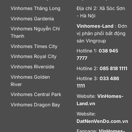
Vinhomes Thăng Long
Địa chỉ 2: Xã Sóc Sơn
- Hà Nội
Vinhomes Gardenia
Vinhomes-Land
: Đơn
Vinhomes Nguyễn Chí
vị phân phối bất động
Thanh
sản Vingroup
Vinhomes Times City
Hotline 1:
038 945
Vinhomes Royal City
7777
Vinhomes Riverside
Hotline 2:
085 818 1111
Vinhomes Golden
Hotline 3:
033 486
River
1111
Vinhomes Central Park
Website:
VinHomes-
Land.vn
Vinhomes Dragon Bay
Website:
DatNenVenDo.com.vn
Fanpage:
VinHomes-