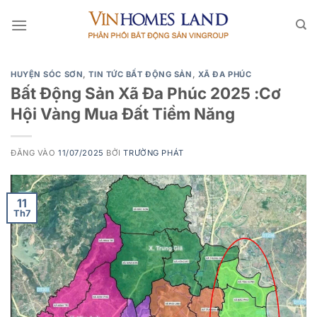
Bỏ
qua
nội
dung
HUYỆN SÓC SƠN
,
TIN TỨC BẤT ĐỘNG SẢN
,
XÃ ĐA PHÚC
Bất Động Sản Xã Đa Phúc 2025 :Cơ
Hội Vàng Mua Đất Tiềm Năng
ĐĂNG VÀO
11/07/2025
BỞI
TRƯỜNG PHÁT
11
Th7