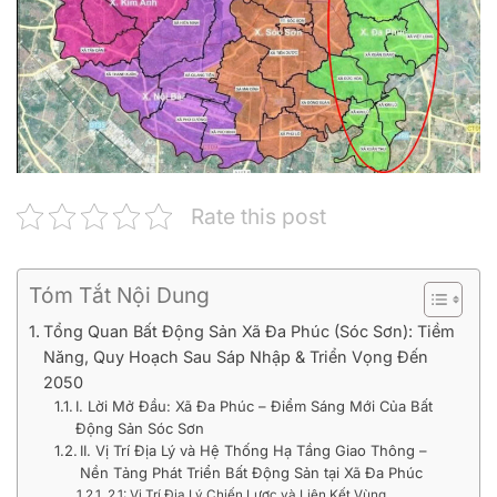
Rate this post
Tóm Tắt Nội Dung
Tổng Quan Bất Động Sản Xã Đa Phúc (Sóc Sơn): Tiềm
Năng, Quy Hoạch Sau Sáp Nhập & Triển Vọng Đến
2050
I. Lời Mở Đầu: Xã Đa Phúc – Điểm Sáng Mới Của Bất
Động Sản Sóc Sơn
II. Vị Trí Địa Lý và Hệ Thống Hạ Tầng Giao Thông –
Nền Tảng Phát Triển Bất Động Sản tại Xã Đa Phúc
2.1: Vị Trí Địa Lý Chiến Lược và Liên Kết Vùng