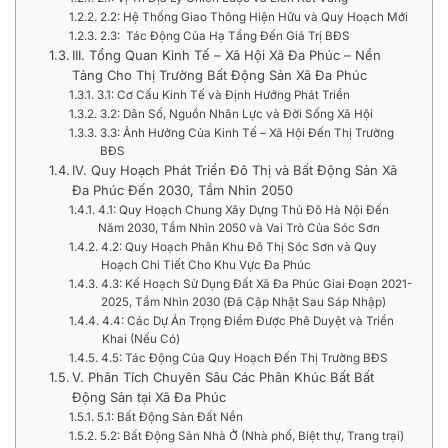
2.2: Hệ Thống Giao Thông Hiện Hữu và Quy Hoạch Mới
2.3: Tác Động Của Hạ Tầng Đến Giá Trị BĐS
III. Tổng Quan Kinh Tế – Xã Hội Xã Đa Phúc – Nền
Tảng Cho Thị Trường Bất Động Sản Xã Đa Phúc
3.1: Cơ Cấu Kinh Tế và Định Hướng Phát Triển
3.2: Dân Số, Nguồn Nhân Lực và Đời Sống Xã Hội
3.3: Ảnh Hưởng Của Kinh Tế – Xã Hội Đến Thị Trường
BĐS
IV. Quy Hoạch Phát Triển Đô Thị và Bất Động Sản Xã
Đa Phúc Đến 2030, Tầm Nhìn 2050
4.1: Quy Hoạch Chung Xây Dựng Thủ Đô Hà Nội Đến
Năm 2030, Tầm Nhìn 2050 và Vai Trò Của Sóc Sơn
4.2: Quy Hoạch Phân Khu Đô Thị Sóc Sơn và Quy
Hoạch Chi Tiết Cho Khu Vực Đa Phúc
4.3: Kế Hoạch Sử Dụng Đất Xã Đa Phúc Giai Đoạn 2021-
2025, Tầm Nhìn 2030 (Đã Cập Nhật Sau Sáp Nhập)
4.4: Các Dự Án Trọng Điểm Được Phê Duyệt và Triển
Khai (Nếu Có)
4.5: Tác Động Của Quy Hoạch Đến Thị Trường BĐS
V. Phân Tích Chuyên Sâu Các Phân Khúc Bất Bất
Động Sản tại Xã Đa Phúc
5.1: Bất Động Sản Đất Nền
5.2: Bất Động Sản Nhà Ở (Nhà phố, Biệt thự, Trang trại)