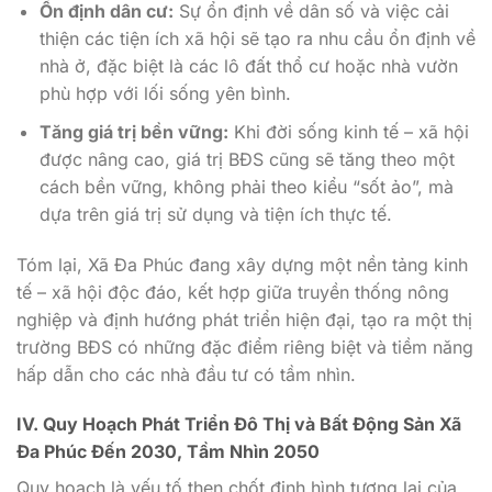
Ổn định dân cư:
Sự ổn định về dân số và việc cải
thiện các tiện ích xã hội sẽ tạo ra nhu cầu ổn định về
nhà ở, đặc biệt là các lô đất thổ cư hoặc nhà vườn
phù hợp với lối sống yên bình.
Tăng giá trị bền vững:
Khi đời sống kinh tế – xã hội
được nâng cao, giá trị BĐS cũng sẽ tăng theo một
cách bền vững, không phải theo kiểu “sốt ảo”, mà
dựa trên giá trị sử dụng và tiện ích thực tế.
Tóm lại, Xã Đa Phúc đang xây dựng một nền tảng kinh
tế – xã hội độc đáo, kết hợp giữa truyền thống nông
nghiệp và định hướng phát triển hiện đại, tạo ra một thị
trường BĐS có những đặc điểm riêng biệt và tiềm năng
hấp dẫn cho các nhà đầu tư có tầm nhìn.
IV. Quy Hoạch Phát Triển Đô Thị và Bất Động Sản Xã
Đa Phúc Đến 2030, Tầm Nhìn 2050
Quy hoạch là yếu tố then chốt định hình tương lai của