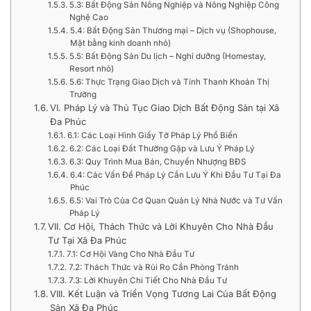
5.3: Bất Động Sản Nông Nghiệp và Nông Nghiệp Công
Nghệ Cao
5.4: Bất Động Sản Thương mại – Dịch vụ (Shophouse,
Mặt bằng kinh doanh nhỏ)
5.5: Bất Động Sản Du lịch – Nghỉ dưỡng (Homestay,
Resort nhỏ)
5.6: Thực Trạng Giao Dịch và Tính Thanh Khoản Thị
Trường
VI. Pháp Lý và Thủ Tục Giao Dịch Bất Động Sản tại Xã
Đa Phúc
6.1: Các Loại Hình Giấy Tờ Pháp Lý Phổ Biến
6.2: Các Loại Đất Thường Gặp và Lưu Ý Pháp Lý
6.3: Quy Trình Mua Bán, Chuyển Nhượng BĐS
6.4: Các Vấn Đề Pháp Lý Cần Lưu Ý Khi Đầu Tư Tại Đa
Phúc
6.5: Vai Trò Của Cơ Quan Quản Lý Nhà Nước và Tư Vấn
Pháp Lý
VII. Cơ Hội, Thách Thức và Lời Khuyên Cho Nhà Đầu
Tư Tại Xã Đa Phúc
7.1: Cơ Hội Vàng Cho Nhà Đầu Tư
7.2: Thách Thức và Rủi Ro Cần Phòng Tránh
7.3: Lời Khuyên Chi Tiết Cho Nhà Đầu Tư
VIII. Kết Luận và Triển Vọng Tương Lai Của Bất Động
Sản Xã Đa Phúc