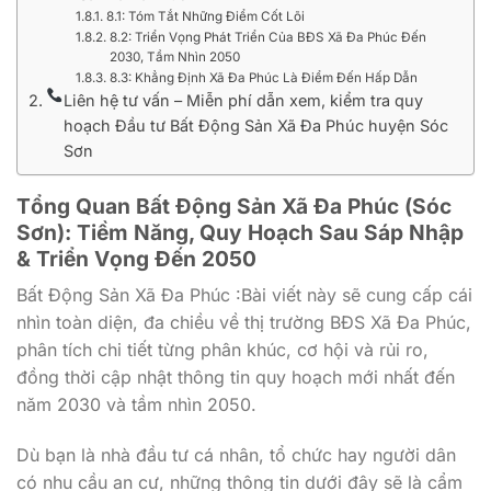
8.1: Tóm Tắt Những Điểm Cốt Lõi
8.2: Triển Vọng Phát Triển Của BĐS Xã Đa Phúc Đến
2030, Tầm Nhìn 2050
8.3: Khẳng Định Xã Đa Phúc Là Điểm Đến Hấp Dẫn
Liên hệ tư vấn – Miễn phí dẫn xem, kiểm tra quy
hoạch Đầu tư Bất Động Sản Xã Đa Phúc huyện Sóc
Sơn
Tổng Quan Bất Động Sản Xã Đa Phúc (Sóc
Sơn): Tiềm Năng, Quy Hoạch Sau Sáp Nhập
& Triển Vọng Đến 2050
Bất Động Sản Xã Đa Phúc :Bài viết này sẽ cung cấp cái
nhìn toàn diện, đa chiều về thị trường BĐS Xã Đa Phúc,
phân tích chi tiết từng phân khúc, cơ hội và rủi ro,
đồng thời cập nhật thông tin quy hoạch mới nhất đến
năm 2030 và tầm nhìn 2050.
Dù bạn là nhà đầu tư cá nhân, tổ chức hay người dân
có nhu cầu an cư, những thông tin dưới đây sẽ là cẩm