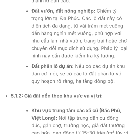
thanh khoản cao.
Đất vườn, đất nông nghiệp:
Chiếm tỷ
trọng lớn tại Đa Phúc. Các lô đất này có
diện tích đa dạng, từ vài trăm mét vuông
đến hàng nghìn mét vuông, phù hợp với
nhu cầu làm nhà vườn, trang trại hoặc chờ
chuyển đổi mục đích sử dụng. Pháp lý loại
hình này cần được kiểm tra kỹ lưỡng.
Đất phân lô dự án:
Nếu có các dự án khu
dân cư mới, sẽ có các lô đất phân lô với
quy hoạch rõ ràng, hạ tầng đồng bộ.
5.1.2: Giá đất nền theo khu vực và vị trí:
Khu vực trung tâm các xã cũ (Bắc Phú,
Việt Long):
Nơi tập trung dân cư đông
đúc, gần chợ, trường học, giá đất thường
cao hơn, dao động từ 15-30 triệu/m² tùy vị