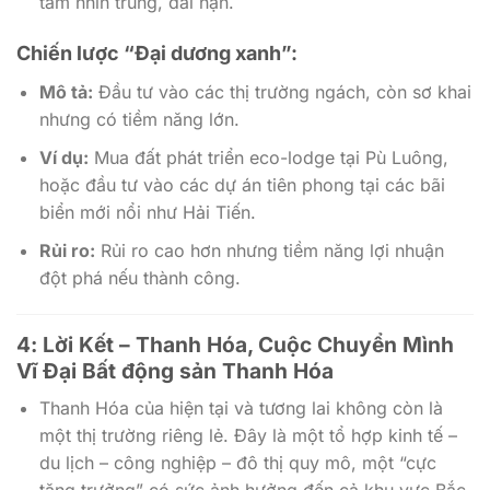
tầm nhìn trung, dài hạn.
Chiến lược “Đại dương xanh”:
Mô tả:
Đầu tư vào các thị trường ngách, còn sơ khai
nhưng có tiềm năng lớn.
Ví dụ:
Mua đất phát triển eco-lodge tại Pù Luông,
hoặc đầu tư vào các dự án tiên phong tại các bãi
biển mới nổi như Hải Tiến.
Rủi ro:
Rủi ro cao hơn nhưng tiềm năng lợi nhuận
đột phá nếu thành công.
4: Lời Kết – Thanh Hóa, Cuộc Chuyển Mình
Vĩ Đại Bất động sản Thanh Hóa
Thanh Hóa của hiện tại và tương lai không còn là
một thị trường riêng lẻ. Đây là một tổ hợp kinh tế –
du lịch – công nghiệp – đô thị quy mô, một “cực
tăng trưởng” có sức ảnh hưởng đến cả khu vực Bắc