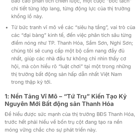
báo cáo phân tích chiến lược, một cuộc “bóc tách”
chi tiết từng lớp lang, từng động lực của thị trường
khổng lồ này.
Từ bức tranh vĩ mô về các “siêu hạ tầng”, vai trò của
các “đại bàng” kinh tế, đến việc phân tích sâu từng
điểm nóng như TP. Thanh Hóa, Sầm Sơn, Nghi Sơn;
chúng tôi sẽ cung cấp một bộ cẩm nang đầy đủ
nhất, giúp các nhà đầu tư không chỉ nhìn thấy cơ
hội, mà còn hiểu rõ “luật chơi” tại một trong những
thị trường bất động sản hấp dẫn nhất Việt Nam
trong thập kỷ tới.
1: Nền Tảng Vĩ Mô – “Tứ Trụ” Kiến Tạo Kỷ
Nguyên Mới Bất động sản Thanh Hóa
Để hiểu được sức mạnh của thị trường BĐS Thanh Hóa,
trước hết phải hiểu về bốn trụ cột đang tạo ra nền
móng vững chắc cho sự phát triển này.