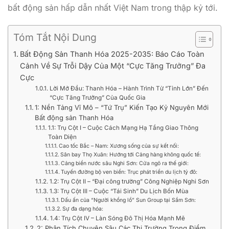
bất động sản hấp dẫn nhất Việt Nam trong thập kỷ tới.
Tóm Tắt Nội Dung
Bất Động Sản Thanh Hóa 2025-2035: Báo Cáo Toàn
Cảnh Về Sự Trỗi Dậy Của Một “Cực Tăng Trưởng” Đa
Cực
Lời Mở Đầu: Thanh Hóa – Hành Trình Từ “Tỉnh Lớn” Đến
“Cực Tăng Trưởng” Của Quốc Gia
1: Nền Tảng Vĩ Mô – “Tứ Trụ” Kiến Tạo Kỷ Nguyên Mới
Bất động sản Thanh Hóa
1.1: Trụ Cột I – Cuộc Cách Mạng Hạ Tầng Giao Thông
Toàn Diện
Cao tốc Bắc – Nam: Xương sống của sự kết nối:
Sân bay Thọ Xuân: Hướng tới Cảng hàng không quốc tế:
Cảng biển nước sâu Nghi Sơn: Cửa ngõ ra thế giới:
Tuyến đường bộ ven biển: Trục phát triển du lịch tỷ đô:
1.2: Trụ Cột II – “Đại công trường” Công Nghiệp Nghi Sơn
1.3: Trụ Cột III – Cuộc “Tái Sinh” Du Lịch Bốn Mùa
Dấu ấn của “Người khổng lồ” Sun Group tại Sầm Sơn:
Sự đa dạng hóa:
1.4: Trụ Cột IV – Làn Sóng Đô Thị Hóa Mạnh Mẽ
2: Phân Tích Chuyên Sâu Các Thị Trường Trọng Điểm