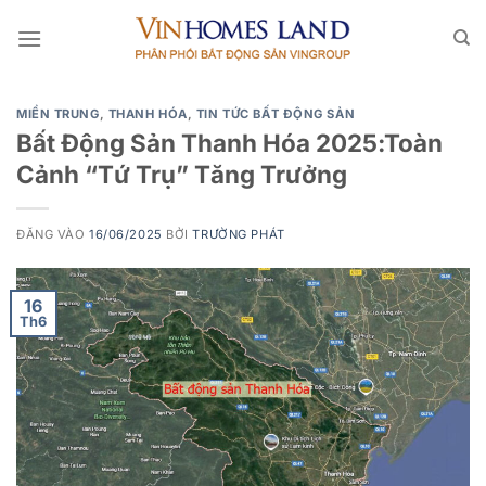
Bỏ
qua
nội
dung
MIỀN TRUNG
,
THANH HÓA
,
TIN TỨC BẤT ĐỘNG SẢN
Bất Động Sản Thanh Hóa 2025:Toàn
Cảnh “Tứ Trụ” Tăng Trưởng
ĐĂNG VÀO
16/06/2025
BỞI
TRƯỜNG PHÁT
16
Th6