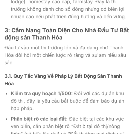
lodge), homestay cao cấp, farmstay. Đây là thị
trường không dành cho số đông nhưng có biên lợi
nhuận cao nếu phát triển đúng hướng và bền vững.
3: Cẩm Nang Toàn Diện Cho Nhà Đầu Tư Bất
động sản Thanh Hóa
Đầu tư vào một thị trường lớn và đa dạng như Thanh
Hóa đòi hỏi một chiến lược rõ ràng và sự am hiểu sâu
sắc.
3.1. Quy Tắc Vàng Về Pháp Lý Bất Động Sản Thanh
Hóa
Kiểm tra quy hoạch 1/500:
Đối với các dự án khu
đô thị, đây là yêu cầu bắt buộc để đảm bảo dự án
hợp pháp.
Phân biệt rõ các loại đất:
Đặc biệt tại các khu vực
ven biển, cần phân biệt rõ “Đất ở tại đô thị/nông
thôn” (sở hữu lâu dài) và “Đất thương mại dịch vụ”