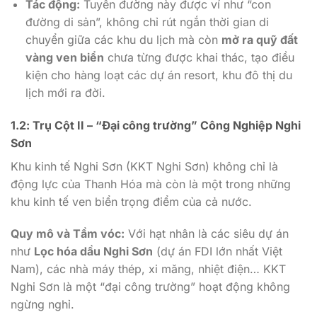
Tác động:
Tuyến đường này được ví như “con
đường di sản”, không chỉ rút ngắn thời gian di
chuyển giữa các khu du lịch mà còn
mở ra quỹ đất
vàng ven biển
chưa từng được khai thác, tạo điều
kiện cho hàng loạt các dự án resort, khu đô thị du
lịch mới ra đời.
1.2: Trụ Cột II – “Đại công trường” Công Nghiệp Nghi
Sơn
Khu kinh tế Nghi Sơn (KKT Nghi Sơn) không chỉ là
động lực của Thanh Hóa mà còn là một trong những
khu kinh tế ven biển trọng điểm của cả nước.
Quy mô và Tầm vóc:
Với hạt nhân là các siêu dự án
như
Lọc hóa dầu Nghi Sơn
(dự án FDI lớn nhất Việt
Nam), các nhà máy thép, xi măng, nhiệt điện… KKT
Nghi Sơn là một “đại công trường” hoạt động không
ngừng nghỉ.