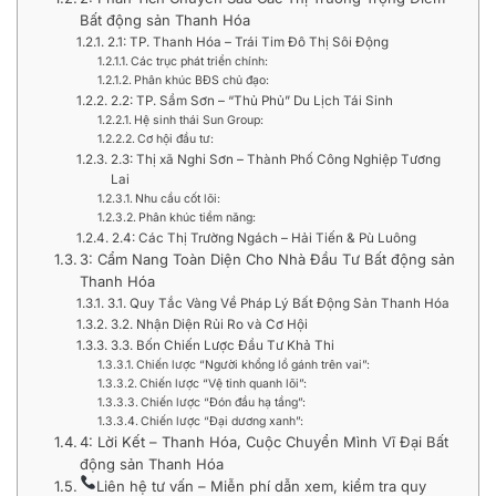
Bất động sản Thanh Hóa
2.1: TP. Thanh Hóa – Trái Tim Đô Thị Sôi Động
Các trục phát triển chính:
Phân khúc BĐS chủ đạo:
2.2: TP. Sầm Sơn – “Thủ Phủ” Du Lịch Tái Sinh
Hệ sinh thái Sun Group:
Cơ hội đầu tư:
2.3: Thị xã Nghi Sơn – Thành Phố Công Nghiệp Tương
Lai
Nhu cầu cốt lõi:
Phân khúc tiềm năng:
2.4: Các Thị Trường Ngách – Hải Tiến & Pù Luông
3: Cẩm Nang Toàn Diện Cho Nhà Đầu Tư Bất động sản
Thanh Hóa
3.1. Quy Tắc Vàng Về Pháp Lý Bất Động Sản Thanh Hóa
3.2. Nhận Diện Rủi Ro và Cơ Hội
3.3. Bốn Chiến Lược Đầu Tư Khả Thi
Chiến lược “Người khổng lồ gánh trên vai”:
Chiến lược “Vệ tinh quanh lõi”:
Chiến lược “Đón đầu hạ tầng”:
Chiến lược “Đại dương xanh”:
4: Lời Kết – Thanh Hóa, Cuộc Chuyển Mình Vĩ Đại Bất
động sản Thanh Hóa
Liên hệ tư vấn – Miễn phí dẫn xem, kiểm tra quy