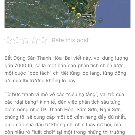
Rate this post
Bất Động Sản Thanh Hóa :Bài viết này, với dung lượng
gần 7000 từ, sẽ là một báo cáo phân tích chiến lược,
một cuộc “bóc tách” chi tiết từng lớp lang, từng động
lực của thị trường khổng lồ này.
Từ bức tranh vĩ mô về các “siêu hạ tầng”, vai trò của
các “đại bàng” kinh tế, đến việc phân tích sâu từng
điểm nóng như TP. Thanh Hóa, Sầm Sơn, Nghi Sơn;
chúng tôi sẽ cung cấp một bộ cẩm nang đầy đủ nhất,
giúp các nhà đầu tư không chỉ nhìn thấy cơ hội, mà
còn hiểu rõ “luật chơi” tại một trong những thị trường