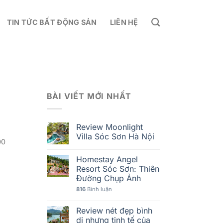
TIN TỨC BẤT ĐỘNG SẢN
LIÊN HỆ
BÀI VIẾT MỚI NHẤT
Review Moonlight
Villa Sóc Sơn Hà Nội
00
Homestay Angel
Resort Sóc Sơn: Thiên
Đường Chụp Ảnh
816
Bình luận
Review nét đẹp bình
dị nhưng tinh tế của