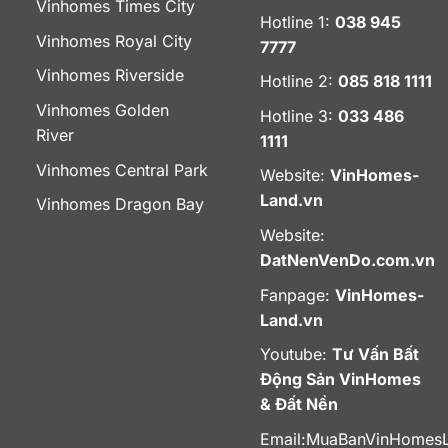
Vinhomes Times City
Hotline 1:
038 945
Vinhomes Royal City
7777
Vinhomes Riverside
Hotline 2:
085 818 1111
Vinhomes Golden
Hotline 3:
033 486
River
1111
Vinhomes Central Park
Website:
VinHomes-
Land.vn
Vinhomes Dragon Bay
Website:
DatNenVenDo.com.vn
Fanpage:
VinHomes-
Land.vn
Youtube:
Tư Vấn Bất
Động Sản VinHomes
& Đất Nền
Email:
MuaBanVinHomes