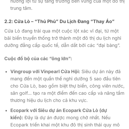
hưởng lợi từ sự tăng trưởng bền vững của một đô thị
trung tâm.
2.2: Cửa Lò – “Thủ Phủ” Du Lịch Đang “Thay Áo”
Cửa Lò đang trải qua một cuộc lột xác vĩ đại, từ một
bãi biển truyền thống trở thành một đô thị du lịch nghỉ
dưỡng đẳng cấp quốc tế, dẫn dắt bởi các “đại bàng”.
Cuộc đổ bộ của các “ông lớn”:
Vingroup với Vinpearl Cửa Hội:
Siêu dự án này đã
mang đến một quần thể nghỉ dưỡng 5 sao đầu tiên
cho Cửa Lò, bao gồm biệt thự biển, công viên nước,
sân golf… tạo ra một điểm đến cao cấp và nâng tầm
thương hiệu du lịch cho cả khu vực.
Ecopark với Siêu dự án Ecopark Cửa Lò (dự
kiến):
Đây là dự án được mong chờ nhất. Nếu
Ecopark triển khai một khu đô thị sinh thái quy mô