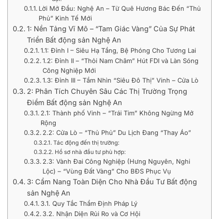
Lời Mở Đầu: Nghệ An – Từ Quê Hương Bác Đến “Thủ
Phủ” Kinh Tế Mới
1: Nền Tảng Vĩ Mô – “Tam Giác Vàng” Của Sự Phát
Triển Bất động sản Nghệ An
1.1: Đỉnh I – Siêu Hạ Tầng, Bệ Phóng Cho Tương Lai
1.2: Đỉnh II – “Thỏi Nam Châm” Hút FDI và Làn Sóng
Công Nghiệp Mới
1.3: Đỉnh III – Tầm Nhìn “Siêu Đô Thị” Vinh – Cửa Lò
2: Phân Tích Chuyên Sâu Các Thị Trường Trọng
Điểm Bất động sản Nghệ An
2.1: Thành phố Vinh – “Trái Tim” Không Ngừng Mở
Rộng
2.2: Cửa Lò – “Thủ Phủ” Du Lịch Đang “Thay Áo”
Tác động đến thị trường:
Hồ sơ nhà đầu tư phù hợp:
2.3: Vành Đai Công Nghiệp (Hưng Nguyên, Nghi
Lộc) – “Vùng Đất Vàng” Cho BĐS Phục Vụ
3: Cẩm Nang Toàn Diện Cho Nhà Đầu Tư Bất động
sản Nghệ An
3.1. Quy Tắc Thẩm Định Pháp Lý
3.2. Nhận Diện Rủi Ro và Cơ Hội