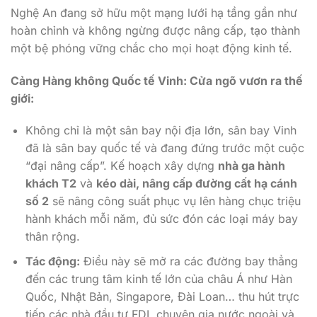
Nghệ An đang sở hữu một mạng lưới hạ tầng gần như
hoàn chỉnh và không ngừng được nâng cấp, tạo thành
một bệ phóng vững chắc cho mọi hoạt động kinh tế.
Cảng Hàng không Quốc tế Vinh: Cửa ngõ vươn ra thế
giới:
Không chỉ là một sân bay nội địa lớn, sân bay Vinh
đã là sân bay quốc tế và đang đứng trước một cuộc
“đại nâng cấp”. Kế hoạch xây dựng
nhà ga hành
khách T2
và
kéo dài, nâng cấp đường cất hạ cánh
số 2
sẽ nâng công suất phục vụ lên hàng chục triệu
hành khách mỗi năm, đủ sức đón các loại máy bay
thân rộng.
Tác động:
Điều này sẽ mở ra các đường bay thẳng
đến các trung tâm kinh tế lớn của châu Á như Hàn
Quốc, Nhật Bản, Singapore, Đài Loan… thu hút trực
tiếp các nhà đầu tư FDI, chuyên gia nước ngoài và