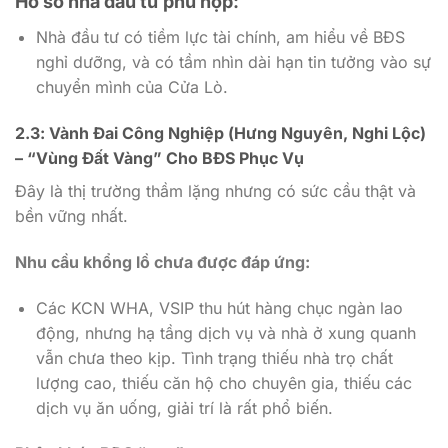
Hồ sơ nhà đầu tư phù hợp:
Nhà đầu tư có tiềm lực tài chính, am hiểu về BĐS
nghỉ dưỡng, và có tầm nhìn dài hạn tin tưởng vào sự
chuyển mình của Cửa Lò.
2.3: Vành Đai Công Nghiệp (Hưng Nguyên, Nghi Lộc)
– “Vùng Đất Vàng” Cho BĐS Phục Vụ
Đây là thị trường thầm lặng nhưng có sức cầu thật và
bền vững nhất.
Nhu cầu khổng lồ chưa được đáp ứng:
Các KCN WHA, VSIP thu hút hàng chục ngàn lao
động, nhưng hạ tầng dịch vụ và nhà ở xung quanh
vẫn chưa theo kịp. Tình trạng thiếu nhà trọ chất
lượng cao, thiếu căn hộ cho chuyên gia, thiếu các
dịch vụ ăn uống, giải trí là rất phổ biến.