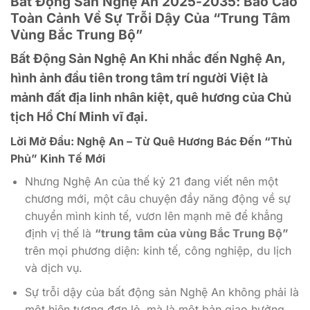
Bất Động Sản Nghệ An 2025-2035: Báo Cáo
Toàn Cảnh Về Sự Trỗi Dậy Của “Trung Tâm
Vùng Bắc Trung Bộ”
Bất Động Sản Nghệ An Khi nhắc đến Nghệ An,
hình ảnh đầu tiên trong tâm trí người Việt là
mảnh đất địa linh nhân kiệt, quê hương của Chủ
tịch Hồ Chí Minh vĩ đại.
Lời Mở Đầu: Nghệ An – Từ Quê Hương Bác Đến “Thủ
Phủ” Kinh Tế Mới
Nhưng Nghệ An của thế kỷ 21 đang viết nên một
chương mới, một câu chuyện đầy năng động về sự
chuyển mình kinh tế, vươn lên mạnh mẽ để khẳng
định vị thế là
“trung tâm của vùng Bắc Trung Bộ”
trên mọi phương diện: kinh tế, công nghiệp, du lịch
và dịch vụ.
Sự trỗi dậy của bất động sản Nghệ An không phải là
một hiện tượng đơn lẻ, mà là một bản giao hưởng