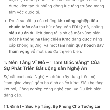
được kiến tạo từ những động lực tăng trưởng mang
tầm vóc quốc tế.
Đó là sự hội tụ của những
khu công nghiệp tiêu
chuẩn toàn cầu
thu hút dòng vốn FDI tỷ đô, những
siêu dự án du lịch
đang tái sinh cả một vùng biển,
một
hệ thống hạ tầng chiến lược
đang được nâng
cấp không ngừng, và một
tầm nhìn quy hoạch đầy
tham vọng
về một siêu đô thị ven biển.
1: Nền Tảng Vĩ Mô – “Tam Giác Vàng” Của
Sự Phát Triển Bất động sản Nghệ An
Sự cất cánh của Nghệ An được xây dựng trên một
“tam giác vàng” gồm ba đỉnh chiến lược: Siêu hạ tầng
kết nối, Công nghiệp công nghệ cao, và Du lịch biển
đẳng cấp.
1.1: Đỉnh I – Siêu Hạ Tầng, Bệ Phóng Cho Tương Lai