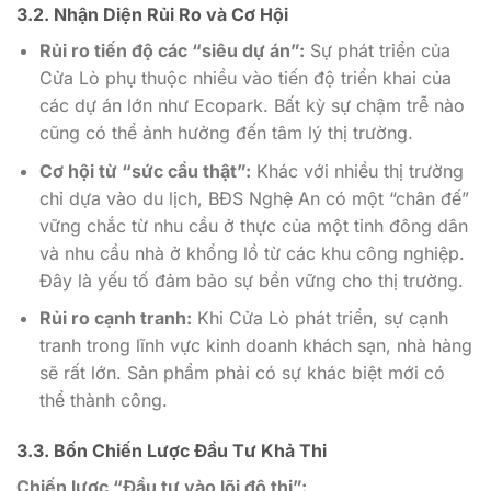
3.2. Nhận Diện Rủi Ro và Cơ Hội
Rủi ro tiến độ các “siêu dự án”:
Sự phát triển của
Cửa Lò phụ thuộc nhiều vào tiến độ triển khai của
các dự án lớn như Ecopark. Bất kỳ sự chậm trễ nào
cũng có thể ảnh hưởng đến tâm lý thị trường.
Cơ hội từ “sức cầu thật”:
Khác với nhiều thị trường
chỉ dựa vào du lịch, BĐS Nghệ An có một “chân đế”
vững chắc từ nhu cầu ở thực của một tỉnh đông dân
và nhu cầu nhà ở khổng lồ từ các khu công nghiệp.
Đây là yếu tố đảm bảo sự bền vững cho thị trường.
Rủi ro cạnh tranh:
Khi Cửa Lò phát triển, sự cạnh
tranh trong lĩnh vực kinh doanh khách sạn, nhà hàng
sẽ rất lớn. Sản phẩm phải có sự khác biệt mới có
thể thành công.
3.3. Bốn Chiến Lược Đầu Tư Khả Thi
Chiến lược “Đầu tư vào lõi đô thị”: