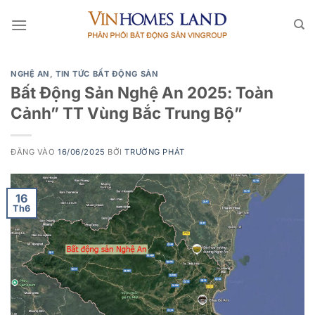
Bỏ
qua
nội
dung
NGHỆ AN
,
TIN TỨC BẤT ĐỘNG SẢN
Bất Động Sản Nghệ An 2025: Toàn
Cảnh” TT Vùng Bắc Trung Bộ”
ĐĂNG VÀO
16/06/2025
BỞI
TRƯỜNG PHÁT
16
Th6