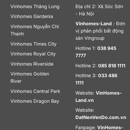
Vinhomes Thăng Long
Địa chỉ 2: Xã Sóc Sơn
- Hà Nội
Vinhomes Gardenia
Vinhomes-Land
: Đơn
Vinhomes Nguyễn Chí
vị phân phối bất động
Thanh
sản Vingroup
Vinhomes Times City
Hotline 1:
038 945
Vinhomes Royal City
7777
Vinhomes Riverside
Hotline 2:
085 818 1111
Vinhomes Golden
Hotline 3:
033 486
River
1111
Vinhomes Central Park
Website:
VinHomes-
Land.vn
Vinhomes Dragon Bay
Website:
DatNenVenDo.com.vn
Fanpage:
VinHomes-