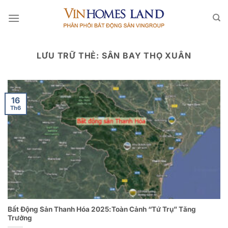
Bỏ
qua
nội
dung
LƯU TRỮ THẺ:
SÂN BAY THỌ XUÂN
16
Th6
Bất Động Sản Thanh Hóa 2025:Toàn Cảnh “Tứ Trụ” Tăng
Trưởng