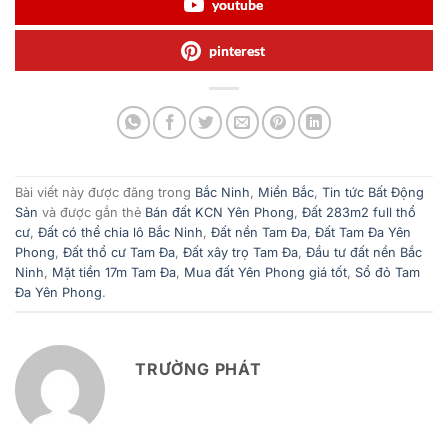
youtube
pinterest
Bài viết này được đăng trong
Bắc Ninh
,
Miền Bắc
,
Tin tức Bất Động
Sản
và được gắn thẻ
Bán đất KCN Yên Phong
,
Đất 283m2 full thổ
cư
,
Đất có thể chia lô Bắc Ninh
,
Đất nền Tam Đa
,
Đất Tam Đa Yên
Phong
,
Đất thổ cư Tam Đa
,
Đất xây trọ Tam Đa
,
Đầu tư đất nền Bắc
Ninh
,
Mặt tiền 17m Tam Đa
,
Mua đất Yên Phong giá tốt
,
Sổ đỏ Tam
Đa Yên Phong
.
TRƯỜNG PHÁT