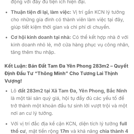
động với đầy đủ tiện ích hiện đại.
Thuận tiện đi lại, làm việc:
Vị trí gần KCN lý tưởng
cho những gia đình có thành viên làm việc tại đây,
giúp tiết kiệm thời gian và chi phí di chuyển.
Cơ hội kinh doanh tại nhà:
Có thể kết hợp nhà ở với
kinh doanh nhỏ lẻ, mở cửa hàng phục vụ công nhân,
tăng thêm thu nhập.
Kết Luận: Bán Đất Tam Đa Yên Phong 283m2 – Quyết
Định Đầu Tư “Thông Minh” Cho Tương Lai Thịnh
Vượng!
Lô
đất 283m2 tại Xã Tam Đa, Yên Phong, Bắc Ninh
là một tài sản quý giá, hội tụ đầy đủ các yếu tố để
trở thành một khoản đầu tư sinh lời vượt trội và một
nơi an cư lý tưởng.
Với vị trí đắc địa kề cận KCN, diện tích lý tưởng
full
thổ cư
, mặt tiền rộng
17m
và khả năng
chia thành 4