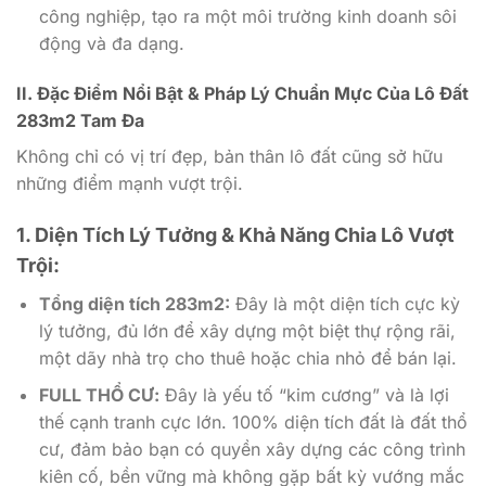
công nghiệp, tạo ra một môi trường kinh doanh sôi
động và đa dạng.
II. Đặc Điểm Nổi Bật & Pháp Lý Chuẩn Mực Của Lô Đất
283m2 Tam Đa
Không chỉ có vị trí đẹp, bản thân lô đất cũng sở hữu
những điểm mạnh vượt trội.
1. Diện Tích Lý Tưởng & Khả Năng Chia Lô Vượt
Trội:
Tổng diện tích 283m2:
Đây là một diện tích cực kỳ
lý tưởng, đủ lớn để xây dựng một biệt thự rộng rãi,
một dãy nhà trọ cho thuê hoặc chia nhỏ để bán lại.
FULL THỔ CƯ:
Đây là yếu tố “kim cương” và là lợi
thế cạnh tranh cực lớn. 100% diện tích đất là đất thổ
cư, đảm bảo bạn có quyền xây dựng các công trình
kiên cố, bền vững mà không gặp bất kỳ vướng mắc