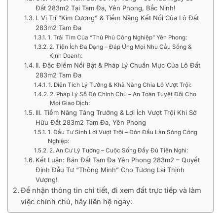
Đất 283m2 Tại Tam Đa, Yên Phong, Bắc Ninh!
I. Vị Trí “Kim Cương” & Tiềm Năng Kết Nối Của Lô Đất
283m2 Tam Đa
1. Trái Tim Của “Thủ Phủ Công Nghiệp” Yên Phong:
2. Tiện Ích Đa Dạng – Đáp Ứng Mọi Nhu Cầu Sống &
Kinh Doanh:
II. Đặc Điểm Nổi Bật & Pháp Lý Chuẩn Mực Của Lô Đất
283m2 Tam Đa
1. Diện Tích Lý Tưởng & Khả Năng Chia Lô Vượt Trội:
2. Pháp Lý Sổ Đỏ Chính Chủ – An Toàn Tuyệt Đối Cho
Mọi Giao Dịch:
III. Tiềm Năng Tăng Trưởng & Lợi Ích Vượt Trội Khi Sở
Hữu Đất 283m2 Tam Đa, Yên Phong
1. Đầu Tư Sinh Lời Vượt Trội – Đón Đầu Làn Sóng Công
Nghiệp:
2. An Cư Lý Tưởng – Cuộc Sống Đầy Đủ Tiện Nghi:
Kết Luận: Bán Đất Tam Đa Yên Phong 283m2 – Quyết
Định Đầu Tư “Thông Minh” Cho Tương Lai Thịnh
Vượng!
Để nhận thông tin chi tiết, đi xem đất trực tiếp và làm
việc chính chủ, hãy liên hệ ngay: