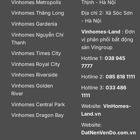
Vinhomes Metropolis
Thịnh - Hà Nội
Vinhomes Thăng Long
Địa chỉ 2: Xã Sóc Sơn
- Hà Nội
Vinhomes Gardenia
Vinhomes-Land
: Đơn
Vinhomes Nguyễn Chí
vị phân phối bất động
Thanh
sản Vingroup
Vinhomes Times City
Hotline 1:
038 945
Vinhomes Royal City
7777
Vinhomes Riverside
Hotline 2:
085 818 1111
Vinhomes Golden
Hotline 3:
033 486
River
1111
Vinhomes Central Park
Website:
VinHomes-
Land.vn
Vinhomes Dragon Bay
Website:
DatNenVenDo.com.vn