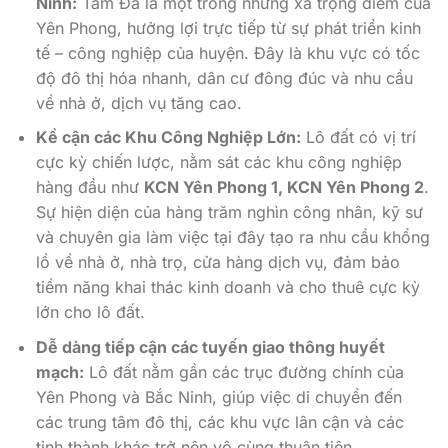
Ninh:
Tam Đa là một trong những xã trọng điểm của
Yên Phong, hưởng lợi trực tiếp từ sự phát triển kinh
tế – công nghiệp của huyện. Đây là khu vực có tốc
độ đô thị hóa nhanh, dân cư đông đúc và nhu cầu
về nhà ở, dịch vụ tăng cao.
Kề cận các Khu Công Nghiệp Lớn:
Lô đất có vị trí
cực kỳ chiến lược, nằm sát các khu công nghiệp
hàng đầu như
KCN Yên Phong 1, KCN Yên Phong 2
.
Sự hiện diện của hàng trăm nghìn công nhân, kỹ sư
và chuyên gia làm việc tại đây tạo ra nhu cầu khổng
lồ về nhà ở, nhà trọ, cửa hàng dịch vụ, đảm bảo
tiềm năng khai thác kinh doanh và cho thuê cực kỳ
lớn cho lô đất.
Dễ dàng tiếp cận các tuyến giao thông huyết
mạch:
Lô đất nằm gần các trục đường chính của
Yên Phong và Bắc Ninh, giúp việc di chuyển đến
các trung tâm đô thị, các khu vực lân cận và các
tỉnh thành khác trở nên vô cùng thuận tiện.