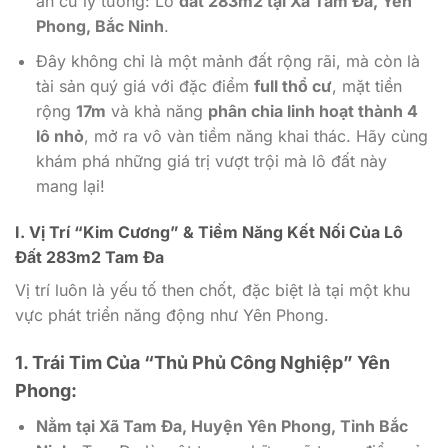
an cư lý tưởng: Lô
đất 283m2 tại Xã Tam Đa, Yên
Phong, Bắc Ninh
.
Đây không chỉ là một mảnh đất rộng rãi, mà còn là
tài sản quý giá với đặc điểm
full thổ cư
, mặt tiền
rộng
17m
và khả năng
phân chia linh hoạt thành 4
lô nhỏ
, mở ra vô vàn tiềm năng khai thác. Hãy cùng
khám phá những giá trị vượt trội mà lô đất này
mang lại!
I. Vị Trí “Kim Cương” & Tiềm Năng Kết Nối Của Lô
Đất 283m2 Tam Đa
Vị trí luôn là yếu tố then chốt, đặc biệt là tại một khu
vực phát triển năng động như Yên Phong.
1. Trái Tim Của “Thủ Phủ Công Nghiệp” Yên
Phong:
Nằm tại Xã Tam Đa, Huyện Yên Phong, Tỉnh Bắc