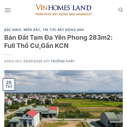
Bỏ
qua
nội
dung
BẮC NINH
,
MIỀN BẮC
,
TIN TỨC BẤT ĐỘNG SẢN
Bán Đất Tam Đa Yên Phong 283m2:
Full Thổ Cư,Gần KCN
ĐĂNG VÀO
25/07/2025
BỞI
TRƯỜNG PHÁT
25
Th7