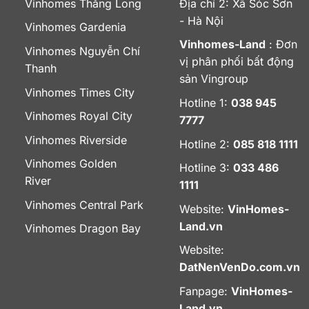
Vinhomes Thăng Long
Địa chỉ 2: Xã Sóc Sơn
- Hà Nội
Vinhomes Gardenia
Vinhomes-Land
: Đơn
Vinhomes Nguyễn Chí
vị phân phối bất động
Thanh
sản Vingroup
Vinhomes Times City
Hotline 1:
038 945
Vinhomes Royal City
7777
Vinhomes Riverside
Hotline 2:
085 818 1111
Vinhomes Golden
Hotline 3:
033 486
River
1111
Vinhomes Central Park
Website:
VinHomes-
Land.vn
Vinhomes Dragon Bay
Website:
DatNenVenDo.com.vn
Fanpage:
VinHomes-
Land.vn