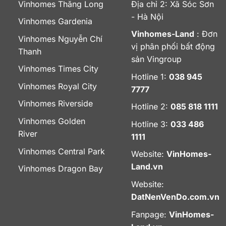
Vinhomes Thăng Long
Địa chỉ 2: Xã Sóc Sơn
- Hà Nội
Vinhomes Gardenia
Vinhomes-Land
: Đơn
Vinhomes Nguyễn Chí
vị phân phối bất động
Thanh
sản Vingroup
Vinhomes Times City
Hotline 1:
038 945
Vinhomes Royal City
7777
Vinhomes Riverside
Hotline 2:
085 818 1111
Vinhomes Golden
Hotline 3:
033 486
River
1111
Vinhomes Central Park
Website:
VinHomes-
Land.vn
Vinhomes Dragon Bay
Website:
DatNenVenDo.com.vn
Fanpage:
VinHomes-