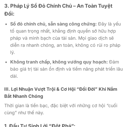
3. Pháp Lý Sổ Đỏ Chính Chủ – An Toàn Tuyệt
Đối:
Sổ đỏ chính chủ, sẵn sàng công chứng:
Đây là yếu
tố quan trọng nhất, khẳng định quyền sở hữu hợp
pháp và minh bạch của tài sản. Mọi giao dịch sẽ
diễn ra nhanh chóng, an toàn, không có rủi ro pháp
lý.
Không tranh chấp, không vướng quy hoạch:
Đảm
bảo giá trị tài sản ổn định và tiềm năng phát triển lâu
dài.
III. Lợi Nhuận Vượt Trội & Cơ Hội “Đổi Đời” Khi Nắm
Bắt Nhanh Chóng
Thời gian là tiền bạc, đặc biệt với những cơ hội “cuối
cùng” như thế này.
1. Đầu Tư Sinh Lời “Đột Phá”: