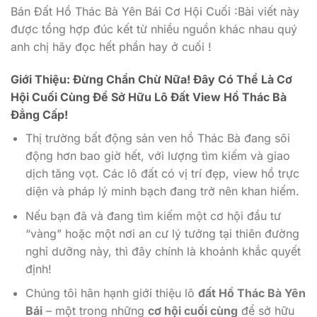
Bán Đất Hồ Thác Bà Yên Bái Cơ Hội Cuối :Bài viết này
được tổng hợp đúc kết từ nhiều nguồn khác nhau quý
anh chị hãy đọc hết phần hay ở cuối !
Giới Thiệu: Đừng Chần Chừ Nữa! Đây Có Thể Là Cơ
Hội Cuối Cùng Để Sở Hữu Lô Đất View Hồ Thác Bà
Đẳng Cấp!
Thị trường bất động sản ven hồ Thác Bà đang sôi
động hơn bao giờ hết, với lượng tìm kiếm và giao
dịch tăng vọt. Các lô đất có vị trí đẹp, view hồ trực
diện và pháp lý minh bạch đang trở nên khan hiếm.
Nếu bạn đã và đang tìm kiếm một cơ hội đầu tư
“vàng” hoặc một nơi an cư lý tưởng tại thiên đường
nghỉ dưỡng này, thì đây chính là khoảnh khắc quyết
định!
Chúng tôi hân hạnh giới thiệu lô
đất Hồ Thác Bà Yên
Bái
– một trong những
cơ hội cuối cùng
để sở hữu