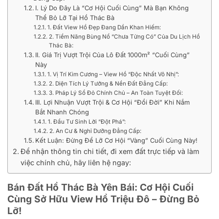
I. Lý Do Đây Là “Cơ Hội Cuối Cùng” Mà Bạn Không
Thể Bỏ Lỡ Tại Hồ Thác Bà
1. Đất View Hồ Đẹp Đang Dần Khan Hiếm:
2. Tiềm Năng Bùng Nổ “Chưa Từng Có” Của Du Lịch Hồ
Thác Bà:
II. Giá Trị Vượt Trội Của Lô Đất 1000m² “Cuối Cùng”
Này
1. Vị Trí Kim Cương – View Hồ “Độc Nhất Vô Nhị”:
2. Diện Tích Lý Tưởng & Nền Đất Đẳng Cấp:
3. Pháp Lý Sổ Đỏ Chính Chủ – An Toàn Tuyệt Đối:
III. Lợi Nhuận Vượt Trội & Cơ Hội “Đổi Đời” Khi Nắm
Bắt Nhanh Chóng
1. Đầu Tư Sinh Lời “Đột Phá”:
2. An Cư & Nghỉ Dưỡng Đẳng Cấp:
Kết Luận: Đừng Để Lỡ Cơ Hội “Vàng” Cuối Cùng Này!
Để nhận thông tin chi tiết, đi xem đất trực tiếp và làm
việc chính chủ, hãy liên hệ ngay:
Bán Đất Hồ Thác Bà Yên Bái: Cơ Hội Cuối
Cùng Sở Hữu View Hồ Triệu Đô – Đừng Bỏ
Lỡ!