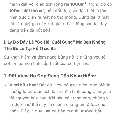
mảnh đất với diện tích rộng rãi
1000m²
, trong đó có
100m² đất thổ cư
, nền đất đẹp, và đặc biệt là tầm
nhìn trực diện ra mặt hồ thơ mộng. Đừng để lỡ mất
tài sản quý giá này khi giá trị bất động sản tại đây
đang trên đà bứt phá!
I. Lý Do Đây Là “Cơ Hội Cuối Cùng” Mà Bạn Không
Thể Bỏ Lỡ Tại Hồ Thác Bà
Sự khan hiếm và tiềm năng bùng nổ là những yếu tố
cốt lõi tạo nên tính cấp thiết của cơ hội này.
1. Đất View Hồ Đẹp Đang Dần Khan Hiếm:
Vị trí hữu hạn:
Đất có view hồ trực diện, đặc biệt là
những lô có diện tích lớn và địa hình bằng phẳng, là
tài nguyên hữu hạn. Khi nhu cầu tăng cao, những vị
trí đẹp như thế này sẽ nhanh chóng tìm được chủ
nhân. Đây là quy luật cơ bản của thị trường bất