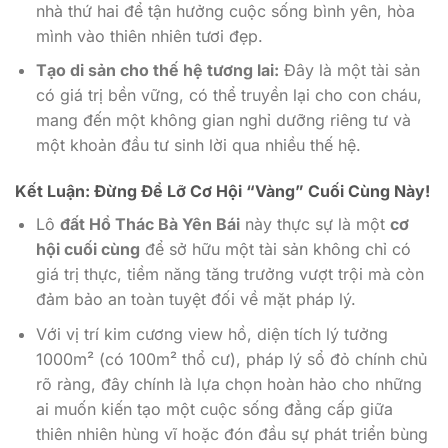
nhà thứ hai để tận hưởng cuộc sống bình yên, hòa
mình vào thiên nhiên tươi đẹp.
Tạo di sản cho thế hệ tương lai:
Đây là một tài sản
có giá trị bền vững, có thể truyền lại cho con cháu,
mang đến một không gian nghỉ dưỡng riêng tư và
một khoản đầu tư sinh lời qua nhiều thế hệ.
Kết Luận: Đừng Để Lỡ Cơ Hội “Vàng” Cuối Cùng Này!
Lô
đất Hồ Thác Bà Yên Bái
này thực sự là một
cơ
hội cuối cùng
để sở hữu một tài sản không chỉ có
giá trị thực, tiềm năng tăng trưởng vượt trội mà còn
đảm bảo an toàn tuyệt đối về mặt pháp lý.
Với vị trí kim cương view hồ, diện tích lý tưởng
1000m² (có 100m² thổ cư), pháp lý sổ đỏ chính chủ
rõ ràng, đây chính là lựa chọn hoàn hảo cho những
ai muốn kiến tạo một cuộc sống đẳng cấp giữa
thiên nhiên hùng vĩ hoặc đón đầu sự phát triển bùng