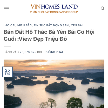
Bỏ
qua
nội
dung
LÀO CAI
,
MIỀN BẮC
,
TIN TỨC BẤT ĐỘNG SẢN
,
YÊN BÁI
Bán Đất Hồ Thác Bà Yên Bái Cơ Hội
Cuối :View Đẹp Triệu Đô
ĐĂNG VÀO
25/07/2025
BỞI
TRƯỜNG PHÁT
25
Th7