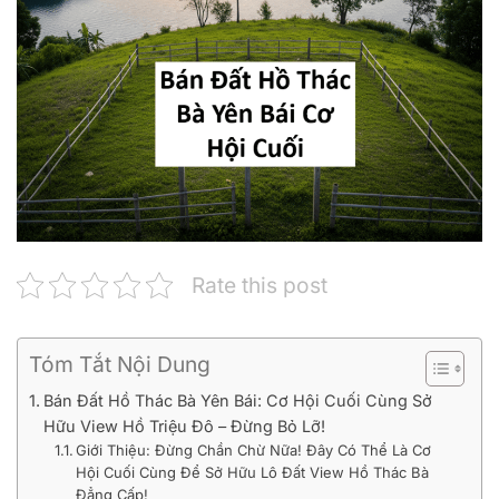
Rate this post
Tóm Tắt Nội Dung
Bán Đất Hồ Thác Bà Yên Bái: Cơ Hội Cuối Cùng Sở
Hữu View Hồ Triệu Đô – Đừng Bỏ Lỡ!
Giới Thiệu: Đừng Chần Chừ Nữa! Đây Có Thể Là Cơ
Hội Cuối Cùng Để Sở Hữu Lô Đất View Hồ Thác Bà
Đẳng Cấp!