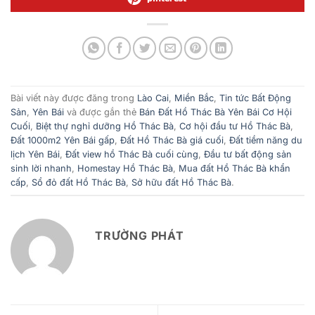
Bài viết này được đăng trong
Lào Cai
,
Miền Bắc
,
Tin tức Bất Động
Sản
,
Yên Bái
và được gắn thẻ
Bán Đất Hồ Thác Bà Yên Bái Cơ Hội
Cuối
,
Biệt thự nghỉ dưỡng Hồ Thác Bà
,
Cơ hội đầu tư Hồ Thác Bà
,
Đất 1000m2 Yên Bái gấp
,
Đất Hồ Thác Bà giá cuối
,
Đất tiềm năng du
lịch Yên Bái
,
Đất view hồ Thác Bà cuối cùng
,
Đầu tư bất động sản
sinh lời nhanh
,
Homestay Hồ Thác Bà
,
Mua đất Hồ Thác Bà khẩn
cấp
,
Sổ đỏ đất Hồ Thác Bà
,
Sở hữu đất Hồ Thác Bà
.
TRƯỜNG PHÁT