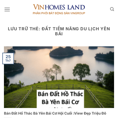
Bỏ
qua
nội
dung
LƯU TRỮ THẺ:
ĐẤT TIỀM NĂNG DU LỊCH YÊN
BÁI
25
Th7
Bán Đất Hồ Thác Bà Yên Bái Cơ Hội Cuối :View Đẹp Triệu Đô