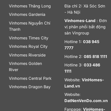
Vinhomes Thăng Long
Địa chỉ 2: Xã Sóc Sơn
- Hà Nội
Vinhomes Gardenia
Vinhomes-Land
: Đơn
Vinhomes Nguyễn Chí
vị phân phối bất động
Thanh
sản Vingroup
Vinhomes Times City
Hotline 1:
038 945
Vinhomes Royal City
7777
Vinhomes Riverside
Hotline 2:
085 818 1111
Vinhomes Golden
Hotline 3:
033 486
River
1111
Vinhomes Central Park
Website:
VinHomes-
Land.vn
Vinhomes Dragon Bay
Website:
DatNenVenDo.com.vn
Fanpage:
VinHomes-