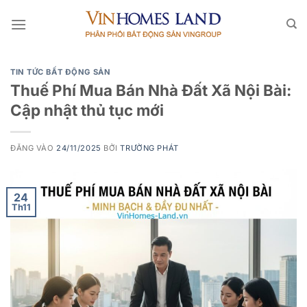
Bỏ
qua
nội
dung
TIN TỨC BẤT ĐỘNG SẢN
Thuế Phí Mua Bán Nhà Đất Xã Nội Bài:
Cập nhật thủ tục mới
ĐĂNG VÀO
24/11/2025
BỞI
TRƯỜNG PHÁT
24
Th11