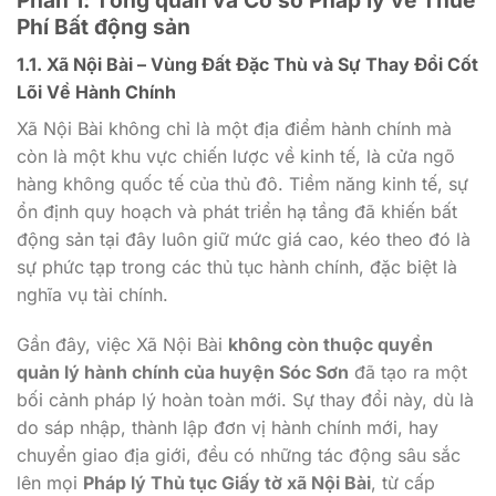
Phần 1: Tổng quan và Cơ sở Pháp lý về Thuế
Phí Bất động sản
1.1. Xã Nội Bài – Vùng Đất Đặc Thù và Sự Thay Đổi Cốt
Lõi Về Hành Chính
Xã Nội Bài không chỉ là một địa điểm hành chính mà
còn là một khu vực chiến lược về kinh tế, là cửa ngõ
hàng không quốc tế của thủ đô. Tiềm năng kinh tế, sự
ổn định quy hoạch và phát triển hạ tầng đã khiến bất
động sản tại đây luôn giữ mức giá cao, kéo theo đó là
sự phức tạp trong các thủ tục hành chính, đặc biệt là
nghĩa vụ tài chính.
Gần đây, việc Xã Nội Bài
không còn thuộc quyền
quản lý hành chính của huyện Sóc Sơn
đã tạo ra một
bối cảnh pháp lý hoàn toàn mới. Sự thay đổi này, dù là
do sáp nhập, thành lập đơn vị hành chính mới, hay
chuyển giao địa giới, đều có những tác động sâu sắc
lên mọi
Pháp lý Thủ tục Giấy tờ xã Nội Bài
, từ cấp