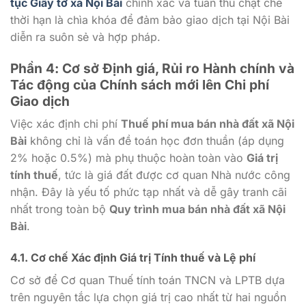
tục Giấy tờ xã Nội Bài
chính xác và tuân thủ chặt chẽ
thời hạn là chìa khóa để đảm bảo giao dịch tại Nội Bài
diễn ra suôn sẻ và hợp pháp.
Phần 4: Cơ sở Định giá, Rủi ro Hành chính và
Tác động của Chính sách mới lên Chi phí
Giao dịch
Việc xác định chi phí
Thuế phí mua bán nhà đất xã Nội
Bài
không chỉ là vấn đề toán học đơn thuần (áp dụng
2% hoặc 0.5%) mà phụ thuộc hoàn toàn vào
Giá trị
tính thuế
, tức là giá đất được cơ quan Nhà nước công
nhận. Đây là yếu tố phức tạp nhất và dễ gây tranh cãi
nhất trong toàn bộ
Quy trình mua bán nhà đất xã Nội
Bài
.
4.1. Cơ chế Xác định Giá trị Tính thuế và Lệ phí
Cơ sở để Cơ quan Thuế tính toán TNCN và LPTB dựa
trên nguyên tắc lựa chọn giá trị cao nhất từ hai nguồn