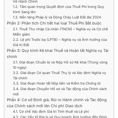
Về Hành Chính
1.2. Tầm quan trọng Quyết định của Thuế Phí trong Quy
trình Sang tên
1.3. Nền tảng Pháp lý và Dòng Chảy Luật Đất đai 2024
Phần 2: Phân tích Chi tiết hai loại Thuế Phí Bắt buộc
2.1. Thuế Thu nhập Cá nhân (TNCN) – Nghĩa vụ và Cơ chế
Miễn giảm
2.2. Lệ phí Trước bạ (LPTB) – Nghĩa vụ và Ảnh hưởng của
Giá trị Đất
Phần 3: Quy trình Kê khai Thuế và Hoàn tất Nghĩa vụ Tài
chính
3.1. Giai đoạn Chuẩn bị và Nộp Hồ sơ Kê khai (Trong vòng
10 ngày)
3.2. Giai đoạn Cơ quan Thuế Thụ lý và Xác định Nghĩa vụ
Tài chính
3.3. Giai đoạn Hoàn tất Nộp tiền và Kiểm tra Chứng từ
3.4. Giai đoạn Chuyển Hồ sơ và Tác động của Chính sách
mới
Phần 4: Cơ sở Định giá, Rủi ro Hành chính và Tác động
của Chính sách mới lên Chi phí Giao dịch
4.1. Cơ chế Xác định Giá trị Tính thuế và Lệ phí
4.2. Các Yếu tố Địa lý và Quy hoạch Ảnh hưởng đến Định