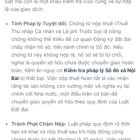
luật mà còn là một khâu kiểm tra cuối cùng về sự hợp
lệ của giao dịch:
Tính Pháp lý Tuyệt đối:
Chứng từ nộp thuế (Thuế
Thu nhập Cá nhân và Lệ phí Trước bạ) là bằng
chứng không thể thiếu để cơ quan Đăng ký đất đai
chấp nhận hồ sơ, tiến hành chỉnh lý Sổ đỏ. Nếu
chứng từ này không hợp lệ, hồ sơ sẽ bị từ chối,
nghĩa là quyền sở hữu chưa được chuyển giao hoàn
toàn, tiềm ẩn nguy cơ
Kiểm tra pháp lý Sổ đỏ xã Nội
Bài
bị thất bại. Việc nộp thuế hoàn tất là xác nhận
rằng tài sản không còn vướng mắc về nghĩa vụ tài
chính với Nhà nước, một điều kiện cơ bản để
chuyển giao quyền sở hữu theo quy định của Luật
Đất đai.
Tránh Phạt Chậm Nộp:
Luật pháp quy định rõ thời
hạn kê khai và nộp thuế sau khi hợp đồng công
chứng được ký kết (thường là 10 ngày). Việc chậm