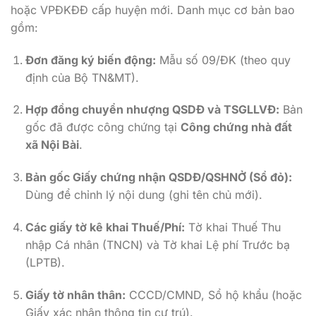
hoặc VPĐKĐĐ cấp huyện mới. Danh mục cơ bản bao
gồm:
Đơn đăng ký biến động:
Mẫu số 09/ĐK (theo quy
định của Bộ TN&MT).
Hợp đồng chuyển nhượng QSDĐ và TSGLLVĐ:
Bản
gốc đã được công chứng tại
Công chứng nhà đất
xã Nội Bài
.
Bản gốc Giấy chứng nhận QSDĐ/QSHNỞ (Sổ đỏ):
Dùng để chỉnh lý nội dung (ghi tên chủ mới).
Các giấy tờ kê khai Thuế/Phí:
Tờ khai Thuế Thu
nhập Cá nhân (TNCN) và Tờ khai Lệ phí Trước bạ
(LPTB).
Giấy tờ nhân thân:
CCCD/CMND, Sổ hộ khẩu (hoặc
Giấy xác nhận thông tin cư trú).