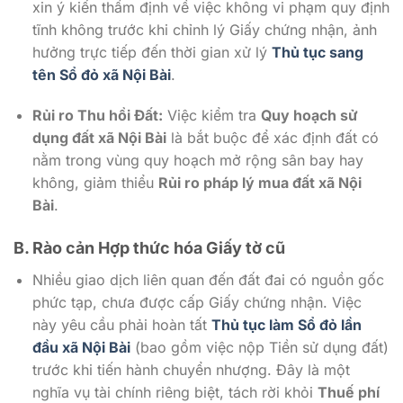
xin ý kiến thẩm định về việc không vi phạm quy định
tĩnh không trước khi chỉnh lý Giấy chứng nhận, ảnh
hưởng trực tiếp đến thời gian xử lý
Thủ tục sang
tên Sổ đỏ xã Nội Bài
.
Rủi ro Thu hồi Đất:
Việc kiểm tra
Quy hoạch sử
dụng đất xã Nội Bài
là bắt buộc để xác định đất có
nằm trong vùng quy hoạch mở rộng sân bay hay
không, giảm thiểu
Rủi ro pháp lý mua đất xã Nội
Bài
.
B. Rào cản Hợp thức hóa Giấy tờ cũ
Nhiều giao dịch liên quan đến đất đai có nguồn gốc
phức tạp, chưa được cấp Giấy chứng nhận. Việc
này yêu cầu phải hoàn tất
Thủ tục làm Sổ đỏ lần
đầu xã Nội Bài
(bao gồm việc nộp Tiền sử dụng đất)
trước khi tiến hành chuyển nhượng. Đây là một
nghĩa vụ tài chính riêng biệt, tách rời khỏi
Thuế phí