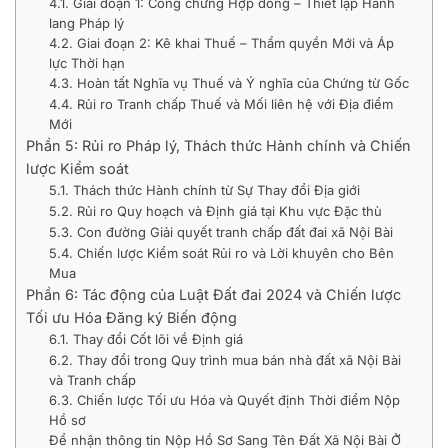
4.1. Giai đoạn 1: Công chứng Hợp đồng – Thiết lập Hành
lang Pháp lý
4.2. Giai đoạn 2: Kê khai Thuế – Thẩm quyền Mới và Áp
lực Thời hạn
4.3. Hoàn tất Nghĩa vụ Thuế và Ý nghĩa của Chứng từ Gốc
4.4. Rủi ro Tranh chấp Thuế và Mối liên hệ với Địa điểm
Mới
Phần 5: Rủi ro Pháp lý, Thách thức Hành chính và Chiến
lược Kiểm soát
5.1. Thách thức Hành chính từ Sự Thay đổi Địa giới
5.2. Rủi ro Quy hoạch và Định giá tại Khu vực Đặc thù
5.3. Con đường Giải quyết tranh chấp đất đai xã Nội Bài
5.4. Chiến lược Kiểm soát Rủi ro và Lời khuyên cho Bên
Mua
Phần 6: Tác động của Luật Đất đai 2024 và Chiến lược
Tối ưu Hóa Đăng ký Biến động
6.1. Thay đổi Cốt lõi về Định giá
6.2. Thay đổi trong Quy trình mua bán nhà đất xã Nội Bài
và Tranh chấp
6.3. Chiến lược Tối ưu Hóa và Quyết định Thời điểm Nộp
Hồ sơ
Để nhận thông tin Nộp Hồ Sơ Sang Tên Đất Xã Nội Bài Ở