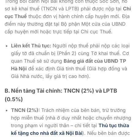
Trong bối cảnh Nội Bài không còn thuộc Sóc Sơn, hồ
sơ kê khai thuế (TNCN và LPTB) phải được nộp tại
Chi
cục Thuế
thuộc đơn vị hành chính cấp huyện mới. Địa
điểm này thường đặt tại Bộ phận Một cửa của UBND
cấp huyện mới hoặc trực tiếp tại Chi cục Thuế.
Liên kết Thủ tục:
Người nộp thuế phải nộp các loại
giấy tờ đã chuẩn bị (Phần 2) cùng Tờ khai thuế. Cơ
quan Thuế sẽ sử dụng
Bảng giá đất của UBND TP
Hà Nội
để xác định Giá tính thuế (Giá hợp đồng và
Giá Nhà nước, lấy giá trị cao hơn).
B. Nền tảng Tài chính: TNCN (2%) và LPTB
(0.5%)
TNCN (2%):
Trách nhiệm của bên bán, trừ trường
hợp miễn thuế (nhà ở duy nhất hoặc chuyển nhượng
trong phạm vi người thân – chi tiết tại
Thủ tục thừa
kế tặng cho nhà đất xã Nội Bài
). Nếu bên bán được