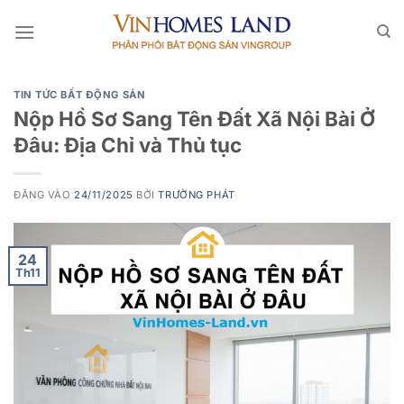
Bỏ
qua
nội
dung
TIN TỨC BẤT ĐỘNG SẢN
Nộp Hồ Sơ Sang Tên Đất Xã Nội Bài Ở
Đâu: Địa Chỉ và Thủ tục
ĐĂNG VÀO
24/11/2025
BỞI
TRƯỜNG PHÁT
24
Th11