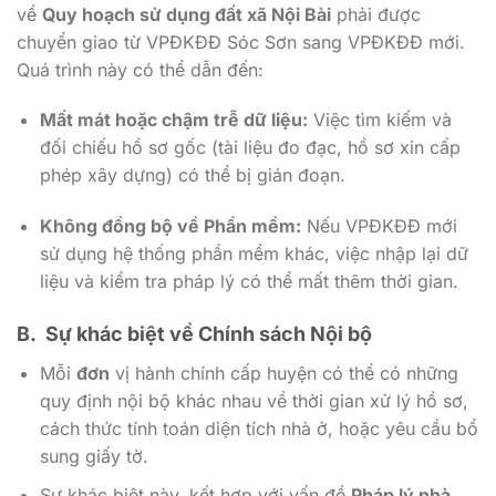
về
Quy hoạch sử dụng đất xã Nội Bài
phải được
chuyển giao từ VPĐKĐĐ Sóc Sơn sang VPĐKĐĐ mới.
Quá trình này có thể dẫn đến:
Mất mát hoặc chậm trễ dữ liệu:
Việc tìm kiếm và
đối chiếu hồ sơ gốc (tài liệu đo đạc, hồ sơ xin cấp
phép xây dựng) có thể bị gián đoạn.
Không đồng bộ về Phần mềm:
Nếu VPĐKĐĐ mới
sử dụng hệ thống phần mềm khác, việc nhập lại dữ
liệu và kiểm tra pháp lý có thể mất thêm thời gian.
B. Sự khác biệt về Chính sách Nội bộ
Mỗi
đơn
vị hành chính cấp huyện có thể có những
quy định nội bộ khác nhau về thời gian xử lý hồ sơ,
cách thức tính toán diện tích nhà ở, hoặc yêu cầu bổ
sung giấy tờ.
Sự khác biệt này, kết hợp với vấn đề
Pháp lý nhà