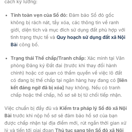
cách kỹ lưỡng:
Tính toàn vẹn của Sổ đỏ:
Đảm bảo Sổ đỏ gốc
không bị rách nát, tẩy xóa, các thông tin về ranh
giới, diện tích và mục đích sử dụng đất phù hợp với
tình trạng thực tế và
Quy hoạch sử dụng đất xã Nội
Bà
i
công bố.
Trạng thái Thế chấp/Tranh chấp:
Xác minh tại Văn
phòng Đăng ký Đất đai (trước khi thay đổi hành
chính) hoặc cơ quan có thẩm quyền về việc lô đất
có đang bị thế chấp tại ngân hàng hay đang có
[liên
kết đáng ngờ đã bị xóa]
hay không. Nếu có tranh
chấp hoặc thế chấp, hồ sơ sẽ bị từ chối tiếp nhận.
Việc chuẩn bị đầy đủ và
Kiểm tra pháp lý Sổ đỏ xã Nội
Bài
trước khi nộp hồ sơ sẽ đảm bảo hồ sơ của bạn
được chấp nhận tại địa điểm mới, rút ngắn thời gian xử
lý và tiến tới giai đoạn
Thủ tục sang tên Sổ đỏ xã Nội