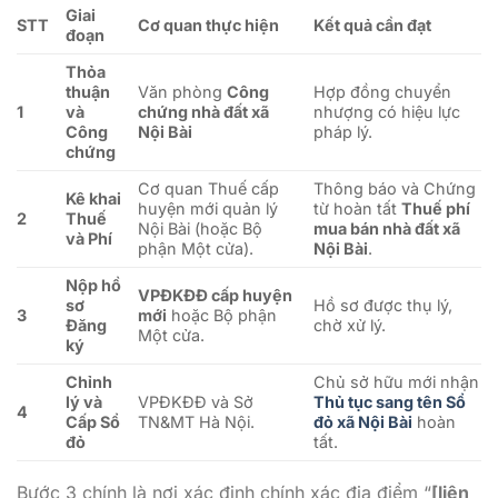
Giai
STT
Cơ quan thực hiện
Kết quả cần đạt
đoạn
Thỏa
thuận
Văn phòng
Công
Hợp đồng chuyển
1
và
chứng nhà đất xã
nhượng có hiệu lực
Công
Nội Bài
pháp lý.
chứng
Cơ quan Thuế cấp
Thông báo và Chứng
Kê khai
huyện mới quản lý
từ hoàn tất
Thuế phí
2
Thuế
Nội Bài (hoặc Bộ
mua bán nhà đất xã
và Phí
phận Một cửa).
Nội Bài
.
Nộp hồ
VPĐKĐĐ cấp huyện
sơ
Hồ sơ được thụ lý,
3
mới
hoặc Bộ phận
Đăng
chờ xử lý.
Một cửa.
ký
Chỉnh
Chủ sở hữu mới nhận
lý và
VPĐKĐĐ và Sở
Thủ tục sang tên Sổ
4
Cấp Sổ
TN&MT Hà Nội.
đỏ xã Nội Bài
hoàn
đỏ
tất.
Bước 3 chính là nơi xác định chính xác địa điểm “
[liên