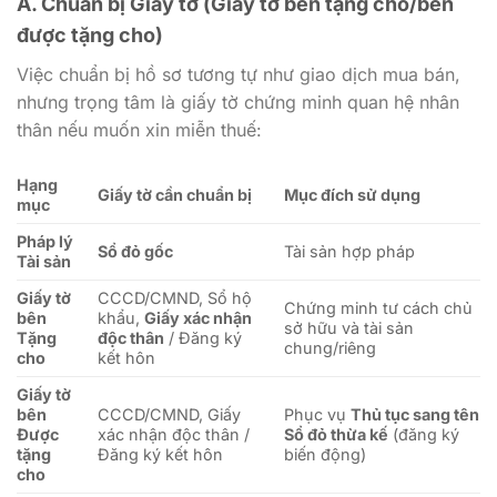
A. Chuẩn bị Giấy tờ (Giấy tờ bên tặng cho/bên
được tặng cho)
Việc chuẩn bị hồ sơ tương tự như giao dịch mua bán,
nhưng trọng tâm là giấy tờ chứng minh quan hệ nhân
thân nếu muốn xin miễn thuế:
Hạng
Giấy tờ cần chuẩn bị
Mục đích sử dụng
mục
Pháp lý
Sổ đỏ gốc
Tài sản hợp pháp
Tài sản
Giấy tờ
CCCD/CMND, Sổ hộ
Chứng minh tư cách chủ
bên
khẩu,
Giấy xác nhận
sở hữu và tài sản
Tặng
độc thân
/ Đăng ký
chung/riêng
cho
kết hôn
Giấy tờ
bên
CCCD/CMND, Giấy
Phục vụ
Thủ tục sang tên
Được
xác nhận độc thân /
Sổ đỏ thừa kế
(đăng ký
tặng
Đăng ký kết hôn
biến động)
cho