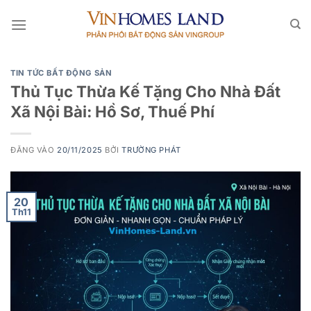
Bỏ
qua
nội
dung
TIN TỨC BẤT ĐỘNG SẢN
Thủ Tục Thừa Kế Tặng Cho Nhà Đất
Xã Nội Bài: Hồ Sơ, Thuế Phí
ĐĂNG VÀO
20/11/2025
BỞI
TRƯỜNG PHÁT
20
Th11