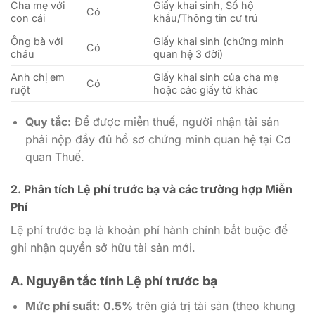
Cha mẹ với
Giấy khai sinh, Sổ hộ
Có
con cái
khẩu/Thông tin cư trú
Ông bà với
Giấy khai sinh (chứng minh
Có
cháu
quan hệ 3 đời)
Anh chị em
Giấy khai sinh của cha mẹ
Có
ruột
hoặc các giấy tờ khác
Quy tắc:
Để được miễn thuế, người nhận tài sản
phải nộp đầy đủ hồ sơ chứng minh quan hệ tại Cơ
quan Thuế.
2. Phân tích Lệ phí trước bạ và các trường hợp Miễn
Phí
Lệ phí trước bạ là khoản phí hành chính bắt buộc để
ghi nhận quyền sở hữu tài sản mới.
A. Nguyên tắc tính Lệ phí trước bạ
Mức phí suất:
0.5%
trên giá trị tài sản (theo khung