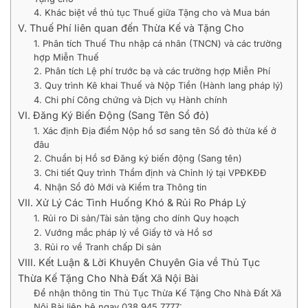
4. Khác biệt về thủ tục Thuế giữa Tặng cho và Mua bán
V. Thuế Phí liên quan đến Thừa Kế và Tặng Cho
1. Phân tích Thuế Thu nhập cá nhân (TNCN) và các trường
hợp Miễn Thuế
2. Phân tích Lệ phí trước bạ và các trường hợp Miễn Phí
3. Quy trình Kê khai Thuế và Nộp Tiền (Hành lang pháp lý)
4. Chi phí Công chứng và Dịch vụ Hành chính
VI. Đăng Ký Biến Động (Sang Tên Sổ đỏ)
1. Xác định Địa điểm Nộp hồ sơ sang tên Sổ đỏ thừa kế ở
đâu
2. Chuẩn bị Hồ sơ Đăng ký biến động (Sang tên)
3. Chi tiết Quy trình Thẩm định và Chỉnh lý tại VPĐKĐĐ
4. Nhận Sổ đỏ Mới và Kiểm tra Thông tin
VII. Xử Lý Các Tình Huống Khó & Rủi Ro Pháp Lý
1. Rủi ro Di sản/Tài sản tặng cho dính Quy hoạch
2. Vướng mắc pháp lý về Giấy tờ và Hồ sơ
3. Rủi ro về Tranh chấp Di sản
VIII. Kết Luận & Lời Khuyên Chuyên Gia về Thủ Tục
Thừa Kế Tặng Cho Nhà Đất Xã Nội Bài
Để nhận thông tin Thủ Tục Thừa Kế Tặng Cho Nhà Đất Xã
Nội Bài liên hệ ngay 038.945.7777: