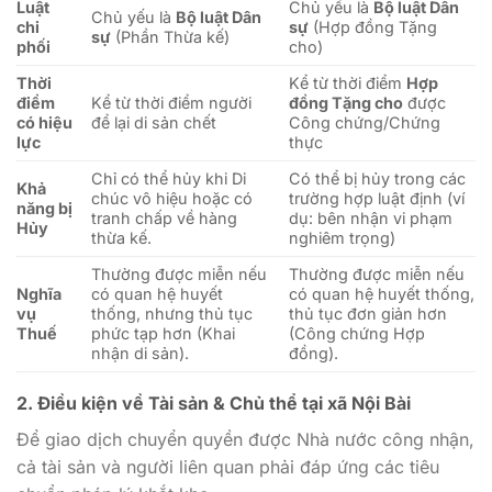
Luật
Chủ yếu là
Bộ luật Dân
Chủ yếu là
Bộ luật Dân
chi
sự
(Hợp đồng Tặng
sự
(Phần Thừa kế)
phối
cho)
Thời
Kể từ thời điểm
Hợp
điểm
Kể từ thời điểm người
đồng Tặng cho
được
có hiệu
để lại di sản chết
Công chứng/Chứng
lực
thực
Chỉ có thể hủy khi Di
Có thể bị hủy trong các
Khả
chúc vô hiệu hoặc có
trường hợp luật định (ví
năng bị
tranh chấp về hàng
dụ: bên nhận vi phạm
Hủy
thừa kế.
nghiêm trọng)
Thường được miễn nếu
Thường được miễn nếu
Nghĩa
có quan hệ huyết
có quan hệ huyết thống,
vụ
thống, nhưng thủ tục
thủ tục đơn giản hơn
Thuế
phức tạp hơn (Khai
(Công chứng Hợp
nhận di sản).
đồng).
2. Điều kiện về Tài sản & Chủ thể tại xã Nội Bài
Để giao dịch chuyển quyền được Nhà nước công nhận,
cả tài sản và người liên quan phải đáp ứng các tiêu