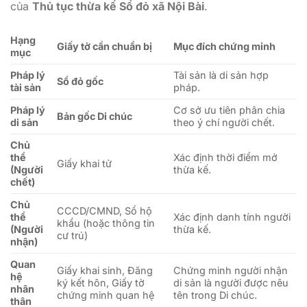
của
Thủ tục thừa kế Sổ đỏ xã Nội Bài
.
Hạng
Giấy tờ cần chuẩn bị
Mục đích chứng minh
mục
Pháp lý
Tài sản là di sản hợp
Sổ đỏ gốc
tài sản
pháp.
Pháp lý
Cơ sở ưu tiên phân chia
Bản gốc Di chúc
di sản
theo ý chí người chết.
Chủ
thể
Xác định thời điểm mở
Giấy khai tử
(Người
thừa kế.
chết)
Chủ
CCCD/CMND, Sổ hộ
thể
Xác định danh tính người
khẩu (hoặc thông tin
(Người
thừa kế.
cư trú)
nhận)
Quan
Giấy khai sinh, Đăng
Chứng minh người nhận
hệ
ký kết hôn, Giấy tờ
di sản là người được nêu
nhân
chứng minh quan hệ
tên trong Di chúc.
thân