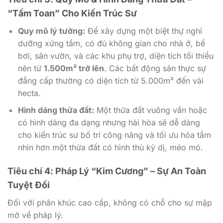
“Tấm Toan” Cho Kiến Trúc Sư
Quy mô lý tưởng:
Để xây dựng một biệt thự nghỉ
dưỡng xứng tầm, có đủ không gian cho nhà ở, bể
bơi, sân vườn, và các khu phụ trợ, diện tích tối thiểu
nên từ
1.500m² trở lên
. Các bất động sản thực sự
đẳng cấp thường có diện tích từ 5.000m² đến vài
hecta.
Hình dáng thửa đất:
Một thửa đất vuông vắn hoặc
có hình dáng đa dạng nhưng hài hòa sẽ dễ dàng
cho kiến trúc sư bố trí công năng và tối ưu hóa tầm
nhìn hơn một thửa đất có hình thù kỳ dị, méo mó.
Tiêu chí 4: Pháp Lý “Kim Cương” – Sự An Toàn
Tuyệt Đối
Đối với phân khúc cao cấp, không có chỗ cho sự mập
mờ về pháp lý.