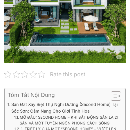
Rate this post
Tóm Tắt Nội Dung
Săn Đất Xây Biệt Thự Nghỉ Dưỡng (Second Home) Tại
Sóc Sơn: Cẩm Nang Cho Giới Tinh Hoa
MỞ ĐẦU: SECOND HOME – KHI BẤT ĐỘNG SẢN LÀ DI
SẢN VÀ MỘT TUYÊN NGÔN PHONG CÁCH SỐNG
1: TRIẾT LÝ CỦA MỘT “SECOND HOME” – VƯỢT LÊN