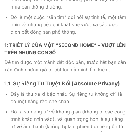
mua bán thông thường.
Đó là một cuộc “săn tìm” đòi hỏi sự tinh tế, một tầm
nhìn và những tiêu chí khắt khe vượt xa các giao
dịch bất động sản phổ thông.
1: TRIẾT LÝ CỦA MỘT “SECOND HOME” – VƯỢT LÊN
TRÊN NHỮNG CON SỐ
Để tìm được một mảnh đất độc bản, trước hết bạn cần
xác định những giá trị cốt lõi mà mình tìm kiếm.
1.1. Sự Riêng Tư Tuyệt Đối (Absolute Privacy)
Đây là thứ xa xỉ bậc nhất. Sự riêng tư không chỉ là
có một hàng rào che chắn.
Đó là sự riêng tư về không gian (không bị các công
trình khác nhìn vào), và quan trọng hơn là sự riêng
tư về âm thanh (không bị làm phiền bởi tiếng ồn từ