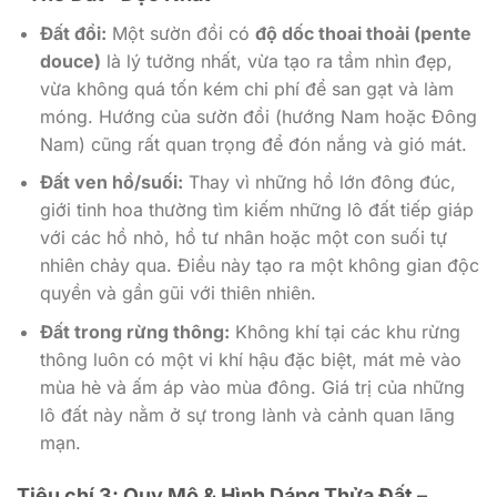
Đất đồi:
Một sườn đồi có
độ dốc thoai thoải (pente
douce)
là lý tưởng nhất, vừa tạo ra tầm nhìn đẹp,
vừa không quá tốn kém chi phí để san gạt và làm
móng. Hướng của sườn đồi (hướng Nam hoặc Đông
Nam) cũng rất quan trọng để đón nắng và gió mát.
Đất ven hồ/suối:
Thay vì những hồ lớn đông đúc,
giới tinh hoa thường tìm kiếm những lô đất tiếp giáp
với các hồ nhỏ, hồ tư nhân hoặc một con suối tự
nhiên chảy qua. Điều này tạo ra một không gian độc
quyền và gần gũi với thiên nhiên.
Đất trong rừng thông:
Không khí tại các khu rừng
thông luôn có một vi khí hậu đặc biệt, mát mẻ vào
mùa hè và ấm áp vào mùa đông. Giá trị của những
lô đất này nằm ở sự trong lành và cảnh quan lãng
mạn.
Tiêu chí 3: Quy Mô & Hình Dáng Thửa Đất –