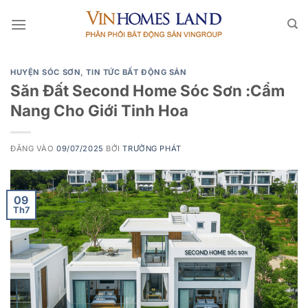
Bỏ
qua
nội
dung
HUYỆN SÓC SƠN
,
TIN TỨC BẤT ĐỘNG SẢN
Săn Đất Second Home Sóc Sơn :Cẩm
Nang Cho Giới Tinh Hoa
ĐĂNG VÀO
09/07/2025
BỞI
TRƯỜNG PHÁT
09
Th7