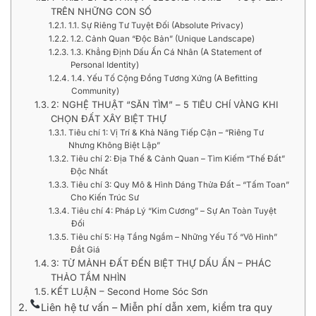
TRÊN NHỮNG CON SỐ
1.1. Sự Riêng Tư Tuyệt Đối (Absolute Privacy)
1.2. Cảnh Quan “Độc Bản” (Unique Landscape)
1.3. Khẳng Định Dấu Ấn Cá Nhân (A Statement of
Personal Identity)
1.4. Yếu Tố Cộng Đồng Tương Xứng (A Befitting
Community)
2: NGHỆ THUẬT “SĂN TÌM” – 5 TIÊU CHÍ VÀNG KHI
CHỌN ĐẤT XÂY BIỆT THỰ
Tiêu chí 1: Vị Trí & Khả Năng Tiếp Cận – “Riêng Tư
Nhưng Không Biệt Lập”
Tiêu chí 2: Địa Thế & Cảnh Quan – Tìm Kiếm “Thế Đất”
Độc Nhất
Tiêu chí 3: Quy Mô & Hình Dáng Thửa Đất – “Tấm Toan”
Cho Kiến Trúc Sư
Tiêu chí 4: Pháp Lý “Kim Cương” – Sự An Toàn Tuyệt
Đối
Tiêu chí 5: Hạ Tầng Ngầm – Những Yếu Tố “Vô Hình”
Đắt Giá
3: TỪ MẢNH ĐẤT ĐẾN BIỆT THỰ DẤU ẤN – PHÁC
THẢO TẦM NHÌN
KẾT LUẬN – Second Home Sóc Sơn
Liên hệ tư vấn – Miễn phí dẫn xem, kiểm tra quy