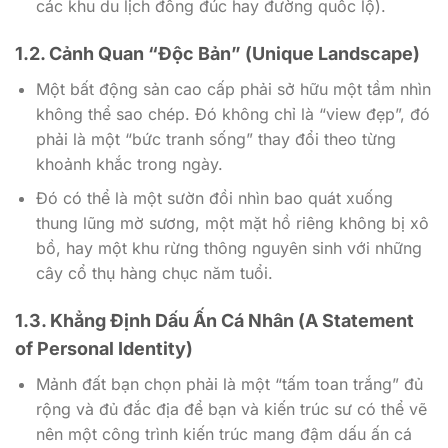
các khu du lịch đông đúc hay đường quốc lộ).
1.2. Cảnh Quan “Độc Bản” (Unique Landscape)
Một bất động sản cao cấp phải sở hữu một tầm nhìn
không thể sao chép. Đó không chỉ là “view đẹp”, đó
phải là một “bức tranh sống” thay đổi theo từng
khoảnh khắc trong ngày.
Đó có thể là một sườn đồi nhìn bao quát xuống
thung lũng mờ sương, một mặt hồ riêng không bị xô
bồ, hay một khu rừng thông nguyên sinh với những
cây cổ thụ hàng chục năm tuổi.
1.3. Khẳng Định Dấu Ấn Cá Nhân (A Statement
of Personal Identity)
Mảnh đất bạn chọn phải là một “tấm toan trắng” đủ
rộng và đủ đắc địa để bạn và kiến trúc sư có thể vẽ
nên một công trình kiến trúc mang đậm dấu ấn cá