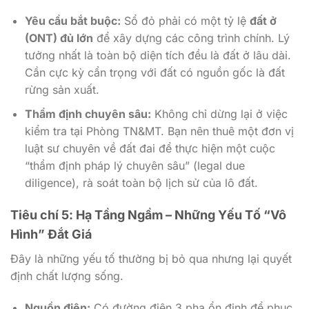
Yêu cầu bắt buộc:
Sổ đỏ phải có một tỷ lệ
đất ở
(ONT) đủ lớn
để xây dựng các công trình chính. Lý
tưởng nhất là toàn bộ diện tích đều là đất ở lâu dài.
Cần cực kỳ cẩn trọng với đất có nguồn gốc là đất
rừng sản xuất.
Thẩm định chuyên sâu:
Không chỉ dừng lại ở việc
kiểm tra tại Phòng TN&MT. Bạn nên thuê một đơn vị
luật sư chuyên về đất đai để thực hiện một cuộc
“thẩm định pháp lý chuyên sâu” (legal due
diligence), rà soát toàn bộ lịch sử của lô đất.
Tiêu chí 5: Hạ Tầng Ngầm – Những Yếu Tố “Vô
Hình” Đắt Giá
Đây là những yếu tố thường bị bỏ qua nhưng lại quyết
định chất lượng sống.
Nguồn điện:
Có đường điện 3 pha ổn định để phục