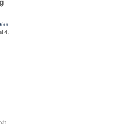
g
Dính
ai 4
,
hất