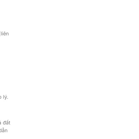
liên
 lý.
á đất
 dẫn