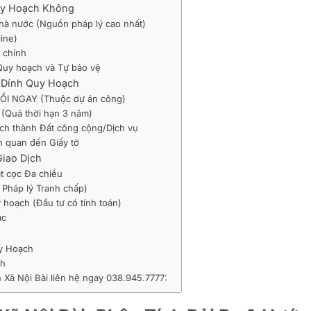
Quy Hoạch Không
Nhà nước (Nguồn pháp lý cao nhất)
ine)
i chính
Quy hoạch và Tự bảo vệ
t Dính Quy Hoạch
 HỒI NGAY (Thuộc dự án công)
 (Quá thời hạn 3 năm)
ạch thành Đất công cộng/Dịch vụ
ên quan đến Giấy tờ
Giao Dịch
ặt cọc Đa chiều
h Pháp lý Tranh chấp)
 hoạch (Đầu tư có tính toán)
ác
uy Hoạch
ch
Xã Nội Bài liên hệ ngay 038.945.7777: