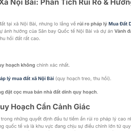
ã Nội Bài: Phân Tích Rủi Ro & Hướn
t tại xã Nội Bài, nhưng lo lắng về
rủi ro pháp lý
Mua Đất 
sự ảnh hưởng của Sân bay Quốc tế Nội Bài và dự án
Vành đ
u hồi đất rất cao.
quy hoạch không
chính xác nhất.
áp lý mua đất xã Nội Bài
(quy hoạch treo, thu hồi).
g đặt cọc mua bán nhà đất dính quy hoạch
.
 Quy Hoạch Cần Cảnh Giác
trong những quyết định đầu tư tiềm ẩn rủi ro pháp lý cao n
ng quốc tế và là khu vực đang chịu sự điều chỉnh lớn từ quy