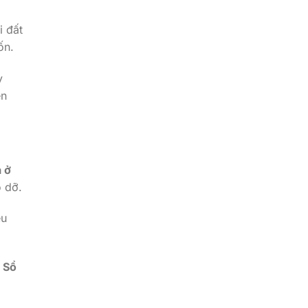
i đất
ốn.
y
ển
 ở
o dỡ.
êu
 Sổ