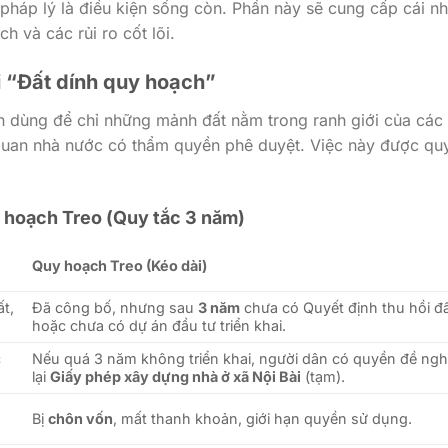
pháp lý là điều kiện sống còn. Phần này sẽ cung cấp cái nh
h và các rủi ro cốt lõi.
ại “Đất dính quy hoạch”
ến dùng để chỉ những mảnh đất nằm trong ranh giới của các
uan nhà nước có thẩm quyền phê duyệt. Việc này được qu
 hoạch Treo (Quy tắc 3 năm)
Quy hoạch Treo (Kéo dài)
ất,
Đã công bố, nhưng sau
3 năm
chưa có Quyết định thu hồi đ
hoặc chưa có dự án đầu tư triển khai.
c
Nếu quá 3 năm không triển khai, người dân có quyền đề ngh
lại
Giấy phép xây dựng nhà ở xã Nội Bài
(tạm).
Bị
chôn vốn
, mất thanh khoản, giới hạn quyền sử dụng.