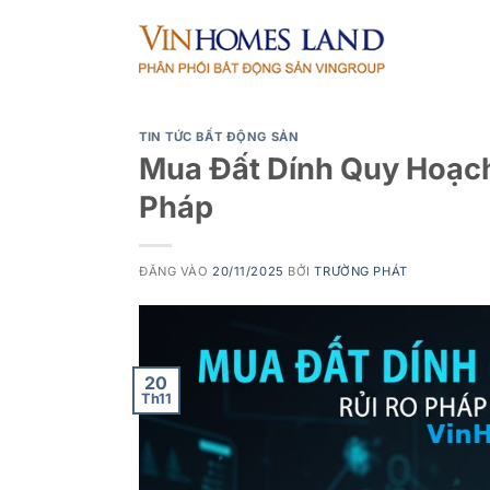
Bỏ
qua
nội
dung
TIN TỨC BẤT ĐỘNG SẢN
Mua Đất Dính Quy Hoạch 
Pháp
ĐĂNG VÀO
20/11/2025
BỞI
TRƯỜNG PHÁT
20
Th11