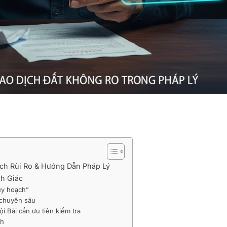
ích Rủi Ro & Hướng Dẫn Pháp Lý
h Giác
quy hoạch”
i chuyên sâu
i Bài cần ưu tiên kiểm tra
ch