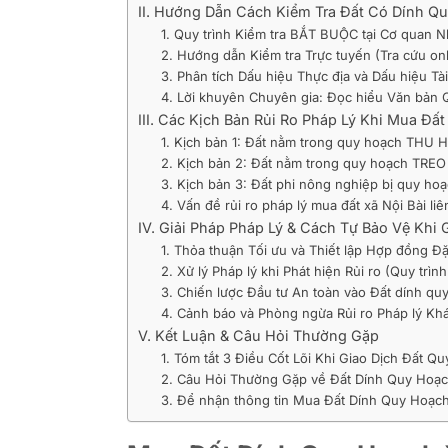
II. Hướng Dẫn Cách Kiểm Tra Đất Có Dính 
1. Quy trình Kiểm tra BẮT BUỘC tại Cơ quan 
2. Hướng dẫn Kiểm tra Trực tuyến (Tra cứu onl
3. Phân tích Dấu hiệu Thực địa và Dấu hiệu Tà
4. Lời khuyên Chuyên gia: Đọc hiểu Văn bản 
III. Các Kịch Bản Rủi Ro Pháp Lý Khi Mua Đấ
1. Kịch bản 1: Đất nằm trong quy hoạch THU
2. Kịch bản 2: Đất nằm trong quy hoạch TREO
3. Kịch bản 3: Đất phi nông nghiệp bị quy ho
4. Vấn đề rủi ro pháp lý mua đất xã Nội Bài li
IV. Giải Pháp Pháp Lý & Cách Tự Bảo Vệ Khi 
1. Thỏa thuận Tối ưu và Thiết lập Hợp đồng Đ
2. Xử lý Pháp lý khi Phát hiện Rủi ro (Quy trìn
3. Chiến lược Đầu tư An toàn vào Đất dính quy
4. Cảnh báo và Phòng ngừa Rủi ro Pháp lý Kh
V. Kết Luận & Câu Hỏi Thường Gặp
1. Tóm tắt 3 Điều Cốt Lõi Khi Giao Dịch Đất Q
2. Câu Hỏi Thường Gặp về Đất Dính Quy Hoạ
3. Để nhận thông tin Mua Đất Dính Quy Hoạch 