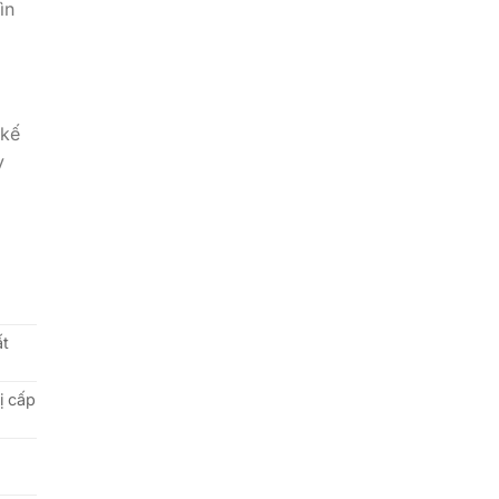
ìn
 kế
y
ất
ị cấp