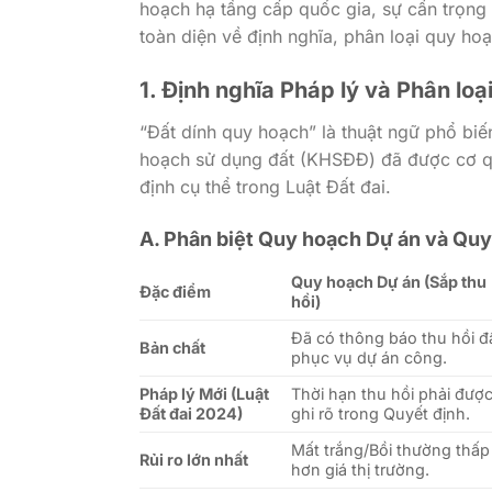
hoạch hạ tầng cấp quốc gia, sự cẩn trọng 
toàn diện về định nghĩa, phân loại quy hoạc
1. Định nghĩa Pháp lý và Phân lo
“Đất dính quy hoạch” là thuật ngữ phổ bi
hoạch sử dụng đất (KHSĐĐ) đã được cơ q
định cụ thể trong Luật Đất đai.
A. Phân biệt Quy hoạch Dự án và Quy
Quy hoạch Dự án (Sắp thu
Đặc điểm
hồi)
Đã có thông báo thu hồi đ
Bản chất
phục vụ dự án công.
Pháp lý Mới (Luật
Thời hạn thu hồi phải đượ
Đất đai 2024)
ghi rõ trong Quyết định.
Mất trắng/Bồi thường thấp
Rủi ro lớn nhất
hơn giá thị trường.