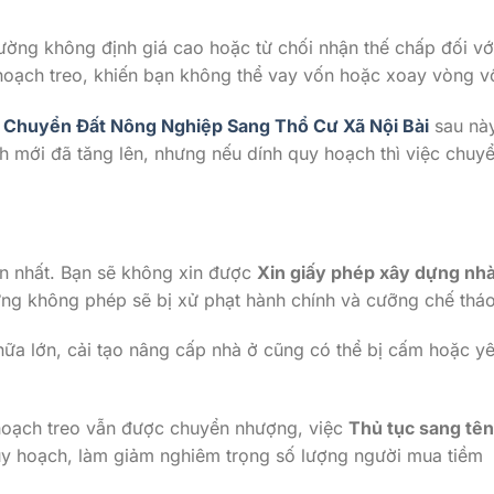
ờng không định giá cao hoặc từ chối nhận thế chấp đối vớ
 hoạch treo, khiến bạn không thể vay vốn hoặc xoay vòng v
 Chuyển Đất Nông Nghiệp Sang Thổ Cư Xã Nội Bài
sau nà
ích mới đã tăng lên, nhưng nếu dính quy hoạch thì việc chuy
n nhất. Bạn sẽ không xin được
Xin giấy phép xây dựng nhà
ựng không phép sẽ bị xử phạt hành chính và cưỡng chế thá
ữa lớn, cải tạo nâng cấp nhà ở cũng có thể bị cấm hoặc y
oạch treo vẫn được chuyển nhượng, việc
Thủ tục sang tên
quy hoạch, làm giảm nghiêm trọng số lượng người mua tiềm