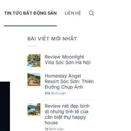
TIN TỨC BẤT ĐỘNG SẢN
LIÊN HỆ
BÀI VIẾT MỚI NHẤT
Review Moonlight
Villa Sóc Sơn Hà Nội
Homestay Angel
Resort Sóc Sơn: Thiên
Đường Chụp Ảnh
816
Bình luận
Review nét đẹp bình
dị nhưng tinh tế của
căn biệt thự happy
house
16
Bình luận