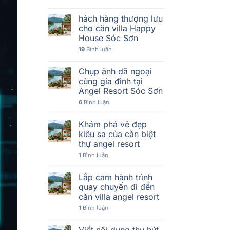
hách hàng thượng lưu
cho căn villa Happy
House Sóc Sơn
19
Bình luận
Chụp ảnh dã ngoại
cùng gia đình tại
Angel Resort Sóc Sơn
6
Bình luận
Khám phá vẻ đẹp
kiêu sa của căn biệt
thự angel resort
1
Bình luận
Lắp cam hành trình
quay chuyến đi đến
căn villa angel resort
1
Bình luận
Viết nội dung thu hút