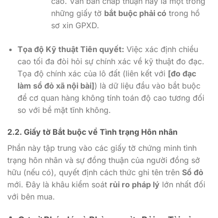
cao. Văn bản chấp thuận này là một trong
những giấy tờ
bắt buộc phải có
trong hồ
sơ xin GPXD.
Tọa độ Kỹ thuật Tiên quyết:
Việc xác định chiều
cao tối đa đòi hỏi sự chính xác về kỹ thuật đo đạc.
Tọa độ chính xác của lô đất (liên kết với
[đo đạc
làm sổ đỏ xã nội bài]
) là dữ liệu đầu vào bắt buộc
để cơ quan hàng không tính toán độ cao tương đối
so với bề mặt tĩnh không.
2.2. Giấy tờ Bắt buộc về Tình trạng Hôn nhân
Phần này tập trung vào các giấy tờ chứng minh tình
trạng hôn nhân và sự đồng thuận của người đồng sở
hữu (nếu có), quyết định cách thức ghi tên trên
Sổ đỏ
mới. Đây là khâu kiểm soát
rủi ro pháp lý
lớn nhất đối
với bên mua.