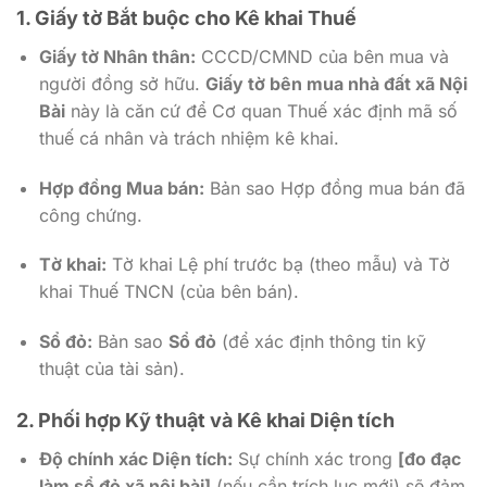
1. Giấy tờ Bắt buộc cho Kê khai Thuế
Giấy tờ Nhân thân:
CCCD/CMND của bên mua và
người đồng sở hữu.
Giấy tờ bên mua nhà đất xã Nội
Bài
này là căn cứ để Cơ quan Thuế xác định mã số
thuế cá nhân và trách nhiệm kê khai.
Hợp đồng Mua bán:
Bản sao Hợp đồng mua bán đã
công chứng.
Tờ khai:
Tờ khai Lệ phí trước bạ (theo mẫu) và Tờ
khai Thuế TNCN (của bên bán).
Sổ đỏ:
Bản sao
Sổ đỏ
(để xác định thông tin kỹ
thuật của tài sản).
2. Phối hợp Kỹ thuật và Kê khai Diện tích
Độ chính xác Diện tích:
Sự chính xác trong
[đo đạc
làm sổ đỏ xã nội bài]
(nếu cần trích lục mới) sẽ đảm