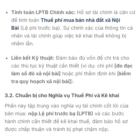
Tính toán LPTB Chính xác:
Hồ sơ tài chính là căn cứ
để tính toán
Thuế phí mua bán nhà đất xã Nội
Bài
(Lệ phí trước bạ). Sự chính xác của thông tin cá
nhân và tài chính giúp việc kê khai thuế không bị
nhầm lẫn.
Liên kết Kỹ thuật:
Đảm bảo đủ vốn để chi trả cho
các thủ tục kỹ thuật cần thiết (ví dụ: chi phí
[đo đạc
làm sổ đỏ xã nội bài]
hoặc phí thẩm định khi
[kiểm
tra quy hoạch xã nội bài]
).
3.2. Chuẩn bị cho Nghĩa vụ Thuế Phí và Kê khai
Phần này tập trung vào nghĩa vụ tài chính cốt lõi của
bên mua:
nộp Lệ phí trước bạ (LPTB)
và các bước
hành chính cần thiết để kê khai thuế, đảm bảo hồ sơ
được chấp thuận và tránh bị phạt chậm nộp.