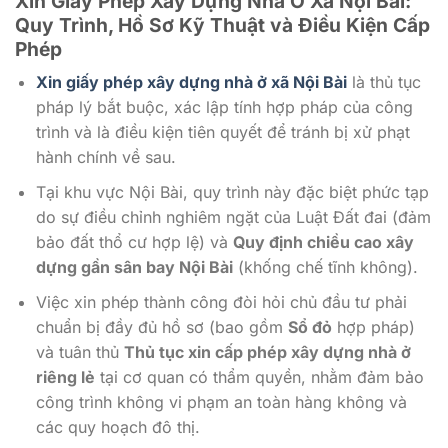
Xin Giấy Phép Xây Dựng Nhà Ở Xã Nội Bài
:
Quy Trình, Hồ Sơ Kỹ Thuật và Điều Kiện Cấp
Phép
Xin giấy phép xây dựng nhà ở xã Nội Bài
là thủ tục
pháp lý bắt buộc, xác lập tính hợp pháp của công
trình và là điều kiện tiên quyết để tránh bị xử phạt
hành chính về sau.
Tại khu vực Nội Bài, quy trình này đặc biệt phức tạp
do sự điều chỉnh nghiêm ngặt của Luật Đất đai (đảm
bảo đất thổ cư hợp lệ) và
Quy định chiều cao xây
dựng gần sân bay Nội Bài
(khống chế tĩnh không).
Việc xin phép thành công đòi hỏi chủ đầu tư phải
chuẩn bị đầy đủ hồ sơ (bao gồm
Sổ đỏ
hợp pháp)
và tuân thủ
Thủ tục xin cấp phép xây dựng nhà ở
riêng lẻ
tại cơ quan có thẩm quyền, nhằm đảm bảo
công trình không vi phạm an toàn hàng không và
các quy hoạch đô thị.