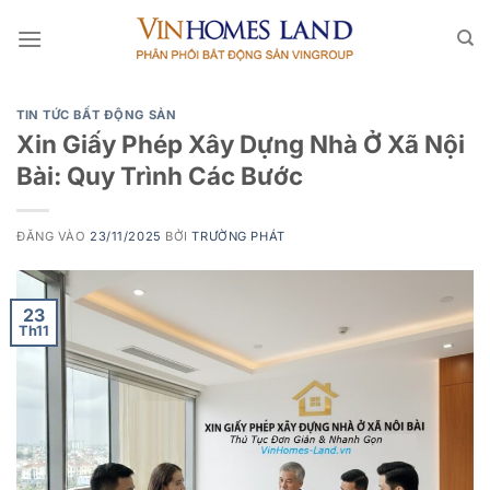
Bỏ
qua
nội
dung
TIN TỨC BẤT ĐỘNG SẢN
Xin Giấy Phép Xây Dựng Nhà Ở Xã Nội
Bài: Quy Trình Các Bước
ĐĂNG VÀO
23/11/2025
BỞI
TRƯỜNG PHÁT
23
Th11