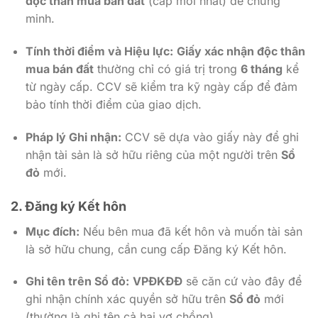
độc thân mua bán đất
(cấp mới nhất) để chứng
minh.
Tính thời điểm và Hiệu lực:
Giấy xác nhận độc thân
mua bán đất
thường chỉ có giá trị trong
6 tháng
kể
từ ngày cấp. CCV sẽ kiểm tra kỹ ngày cấp để đảm
bảo tính thời điểm của giao dịch.
Pháp lý Ghi nhận:
CCV sẽ dựa vào giấy này để ghi
nhận tài sản là sở hữu riêng của một người trên
Sổ
đỏ
mới.
2. Đăng ký Kết hôn
Mục đích:
Nếu bên mua đã kết hôn và muốn tài sản
là sở hữu chung, cần cung cấp Đăng ký Kết hôn.
Ghi tên trên Sổ đỏ:
VPĐKĐĐ
sẽ căn cứ vào đây để
ghi nhận chính xác quyền sở hữu trên
Sổ đỏ
mới
(thường là ghi tên cả hai vợ chồng).