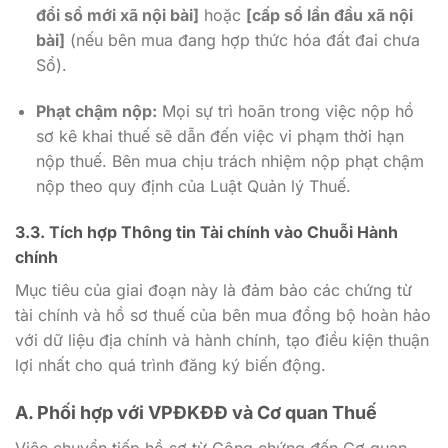
đổi sổ mới xã nội bài]
hoặc
[cấp sổ lần đầu xã nội
bài]
(nếu bên mua đang hợp thức hóa đất đai chưa
Sổ).
Phạt chậm nộp:
Mọi sự trì hoãn trong việc nộp hồ
sơ kê khai thuế sẽ dẫn đến việc vi phạm thời hạn
nộp thuế. Bên mua chịu trách nhiệm nộp phạt chậm
nộp theo quy định của Luật Quản lý Thuế.
3.3. Tích hợp Thông tin Tài chính vào Chuỗi Hành
chính
Mục tiêu của giai đoạn này là đảm bảo các chứng từ
tài chính và hồ sơ thuế của bên mua đồng bộ hoàn hảo
với dữ liệu địa chính và hành chính, tạo điều kiện thuận
lợi nhất cho quá trình đăng ký biến động.
A. Phối hợp với VPĐKĐĐ và Cơ quan Thuế
Việc chuyển tiếp hồ sơ từ Công chứng đến Cơ quan