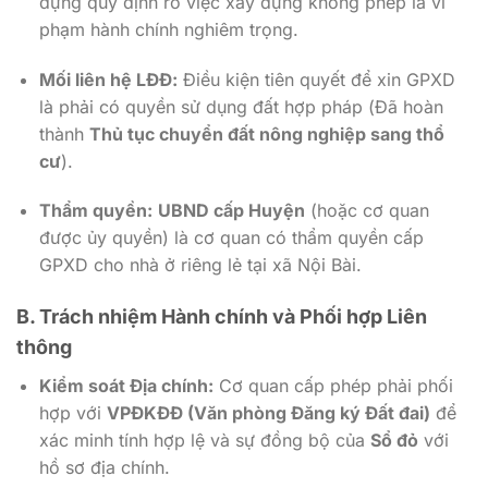
dựng quy định rõ việc xây dựng không phép là vi
phạm hành chính nghiêm trọng.
Mối liên hệ LĐĐ:
Điều kiện tiên quyết để xin GPXD
là phải có quyền sử dụng đất hợp pháp (Đã hoàn
thành
Thủ tục chuyển đất nông nghiệp sang thổ
cư
).
Thẩm quyền:
UBND cấp Huyện
(hoặc cơ quan
được ủy quyền) là cơ quan có thẩm quyền cấp
GPXD cho nhà ở riêng lẻ tại xã Nội Bài.
B. Trách nhiệm Hành chính và Phối hợp Liên
thông
Kiểm soát Địa chính:
Cơ quan cấp phép phải phối
hợp với
VPĐKĐĐ (Văn phòng Đăng ký Đất đai)
để
xác minh tính hợp lệ và sự đồng bộ của
Sổ đỏ
với
hồ sơ địa chính.