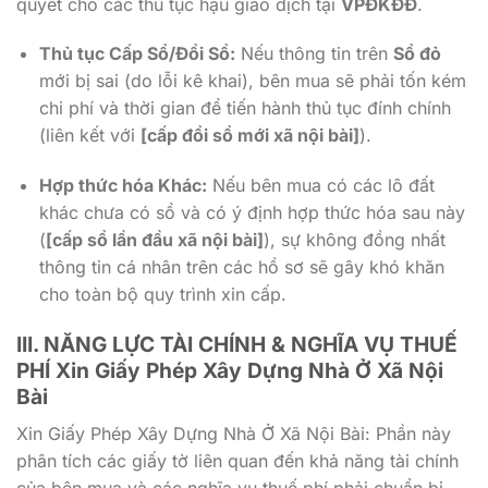
quyết cho các thủ tục hậu giao dịch tại
VPĐKĐĐ
.
Thủ tục Cấp Sổ/Đổi Sổ:
Nếu thông tin trên
Sổ đỏ
mới bị sai (do lỗi kê khai), bên mua sẽ phải tốn kém
chi phí và thời gian để tiến hành thủ tục đính chính
(liên kết với
[cấp đổi sổ mới xã nội bài]
).
Hợp thức hóa Khác:
Nếu bên mua có các lô đất
khác chưa có sổ và có ý định hợp thức hóa sau này
(
[cấp sổ lần đầu xã nội bài]
), sự không đồng nhất
thông tin cá nhân trên các hồ sơ sẽ gây khó khăn
cho toàn bộ quy trình xin cấp.
III. NĂNG LỰC TÀI CHÍNH & NGHĨA VỤ THUẾ
PHÍ Xin Giấy Phép Xây Dựng Nhà Ở Xã Nội
Bài
Xin Giấy Phép Xây Dựng Nhà Ở Xã Nội Bài: Phần này
phân tích các giấy tờ liên quan đến khả năng tài chính
của bên mua và các nghĩa vụ thuế phí phải chuẩn bị.