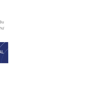
iêu
như