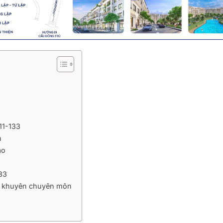
11-133
n
ao
33
ời khuyên chuyên môn