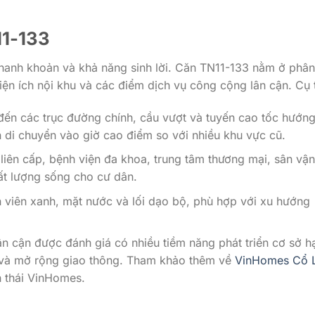
11-133
h thanh khoản và khả năng sinh lời. Căn TN11-133 nằm ở phâ
 tiện ích nội khu và các điểm dịch vụ công cộng lân cận. Cụ 
đến các trục đường chính, cầu vượt và tuyến cao tốc hướn
n di chuyển vào giờ cao điểm so với nhiều khu vực cũ.
liên cấp, bệnh viện đa khoa, trung tâm thương mại, sân vận
ất lượng sống cho cư dân.
 viên xanh, mặt nước và lối dạo bộ, phù hợp với xu hướng
ân cận được đánh giá có nhiều tiềm năng phát triển cơ sở h
óa và mở rộng giao thông. Tham khảo thêm về
VinHomes Cổ 
h thái VinHomes.