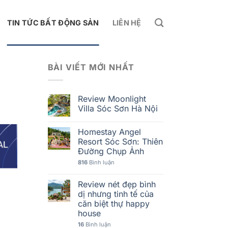
TIN TỨC BẤT ĐỘNG SẢN
LIÊN HỆ
BÀI VIẾT MỚI NHẤT
Review Moonlight
Villa Sóc Sơn Hà Nội
Homestay Angel
Resort Sóc Sơn: Thiên
Đường Chụp Ảnh
816
Bình luận
Review nét đẹp bình
dị nhưng tinh tế của
căn biệt thự happy
house
16
Bình luận