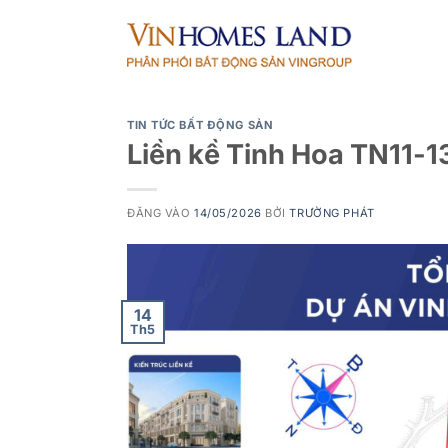
Bỏ
qua
nội
dung
TIN TỨC BẤT ĐỘNG SẢN
Liền kề Tinh Hoa TN11-1
ĐĂNG VÀO
14/05/2026
BỞI
TRƯỜNG PHÁT
14
Th5