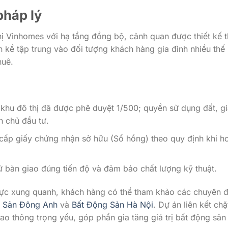
pháp lý
hị Vinhomes với hạ tầng đồng bộ, cảnh quan được thiết kế 
n kề tập trung vào đối tượng khách hàng gia đình nhiều thế 
huê.
khu đô thị đã được phê duyệt 1/500; quyền sử dụng đất, g
 chủ đầu tư.
 cấp giấy chứng nhận sở hữu (Sổ hồng) theo quy định khi h
sử bàn giao đúng tiến độ và đảm bảo chất lượng kỹ thuật.
hu vực xung quanh, khách hàng có thể tham khảo các chuyên 
 Sản Đông Anh
và
Bất Động Sản Hà Nội
. Dự án liên kết chặ
iao thông trọng yếu, góp phần gia tăng giá trị bất động sản