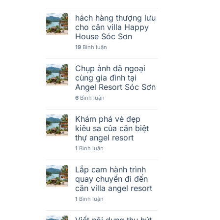
hách hàng thượng lưu
cho căn villa Happy
House Sóc Sơn
19
Bình luận
Chụp ảnh dã ngoại
cùng gia đình tại
Angel Resort Sóc Sơn
6
Bình luận
Khám phá vẻ đẹp
kiêu sa của căn biệt
thự angel resort
1
Bình luận
Lắp cam hành trình
quay chuyến đi đến
căn villa angel resort
1
Bình luận
Viết nội dung thu hút