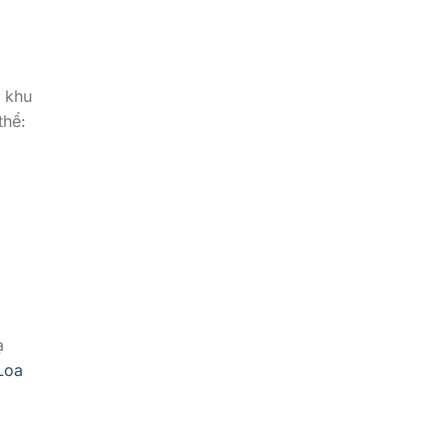
n khu
thể:
g
ạ
Loa