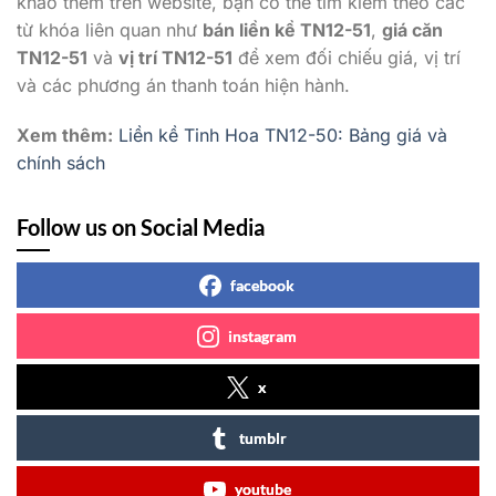
khảo thêm trên website, bạn có thể tìm kiếm theo các
từ khóa liên quan như
bán liền kề TN12-51
,
giá căn
TN12-51
và
vị trí TN12-51
để xem đối chiếu giá, vị trí
và các phương án thanh toán hiện hành.
Xem thêm:
Liền kề Tinh Hoa TN12-50: Bảng giá và
chính sách
Follow us on Social Media
facebook
instagram
x
tumblr
youtube