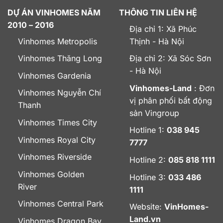
DỰ ÁN VINHOMES NĂM
THÔNG TIN LIÊN HỆ
2010 – 2016
Địa chỉ 1: Xã Phúc
Vinhomes Metropolis
Thịnh - Hà Nội
Vinhomes Thăng Long
Địa chỉ 2: Xã Sóc Sơn
- Hà Nội
Vinhomes Gardenia
Vinhomes-Land
: Đơn
Vinhomes Nguyễn Chí
vị phân phối bất động
Thanh
sản Vingroup
Vinhomes Times City
Hotline 1:
038 945
Vinhomes Royal City
7777
Vinhomes Riverside
Hotline 2:
085 818 1111
Vinhomes Golden
Hotline 3:
033 486
River
1111
Vinhomes Central Park
Website:
VinHomes-
Land.vn
Vinhomes Dragon Bay