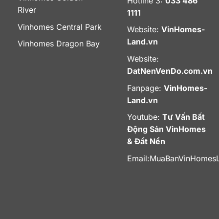
Hotline 3:
033 486
River
1111
Vinhomes Central Park
Website:
VinHomes-
Land.vn
Vinhomes Dragon Bay
Website:
DatNenVenDo.com.vn
Fanpage:
VinHomes-
Land.vn
Youtube:
Tư Vấn Bất
Động Sản VinHomes
& Đất Nền
Email:
MuaBanVinHomes