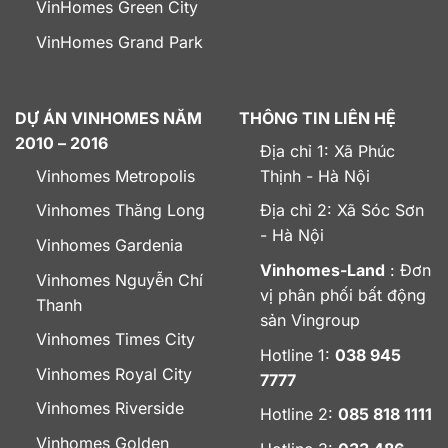
VinHomes Green City
VinHomes Grand Park
DỰ ÁN VINHOMES NĂM
THÔNG TIN LIÊN HỆ
2010 – 2016
Địa chỉ 1: Xã Phúc
Vinhomes Metropolis
Thịnh - Hà Nội
Vinhomes Thăng Long
Địa chỉ 2: Xã Sóc Sơn
- Hà Nội
Vinhomes Gardenia
Vinhomes-Land
: Đơn
Vinhomes Nguyễn Chí
vị phân phối bất động
Thanh
sản Vingroup
Vinhomes Times City
Hotline 1:
038 945
Vinhomes Royal City
7777
Vinhomes Riverside
Hotline 2:
085 818 1111
Vinhomes Golden