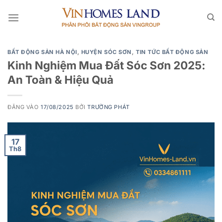
Bỏ
qua
nội
dung
BẤT ĐỘNG SẢN HÀ NỘI
,
HUYỆN SÓC SƠN
,
TIN TỨC BẤT ĐỘNG SẢN
Kinh Nghiệm Mua Đất Sóc Sơn 2025:
An Toàn & Hiệu Quả
ĐĂNG VÀO
17/08/2025
BỞI
TRƯỜNG PHÁT
17
Th8