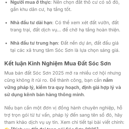
Người mua ở thực
: Nên chọn đất thổ cư có sổ đỏ,
gần khu dân cư, hạ tầng tốt.
Nhà đầu tư dài hạn
: Có thể xem xét đất vườn, đất
trang trại, đất dịch vụ… để chờ hạ tầng hoàn thiện.
Nhà đầu tư trung hạn
: Đất nền dự án, đất đấu giá
tại các xã trung tâm Sóc Sơn là lựa chọn sáng giá.
Kết luận Kinh Nghiệm Mua Đất Sóc Sơn
Mua bán đất Sóc Sơn 2025 mở ra nhiều cơ hội nhưng
cũng không ít rủi ro. Để thành công, bạn cần
nắm
vững pháp lý, kiểm tra quy hoạch, định giá hợp lý và
sử dụng kênh bán hàng thông minh
.
Nếu bạn cần một đơn vị đồng hành chuyên nghiệp, hỗ
trợ trọn gói từ tư vấn, pháp lý đến sang tên sổ đỏ, hãy
tham khảo dịch vụ uy tín. Xem chi tiết tại bài viết chính: