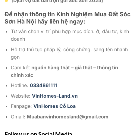
[Dịch vụ đất đai trọn gói Sóc Sơn 2025]
Để nhận thông tin Kinh Nghiệm Mua Đất Sóc
Sơn Hà Nội
hãy liên hệ ngay:
Tư vấn chọn vị trí phù hợp mục đích: ở, đầu tư, kinh
doanh
Hỗ trợ thủ tục pháp lý, công chứng, sang tên nhanh
gọn
Cam kết
nguồn hàng thật – giá thật – thông tin
chính xác
Hotline:
0334861111
Website:
VinHomes-Land.vn
Fanpage:
VinHomes Cổ Loa
Gmail:
Muabanvinhomesland@gmail.com
Follow us on Social Media