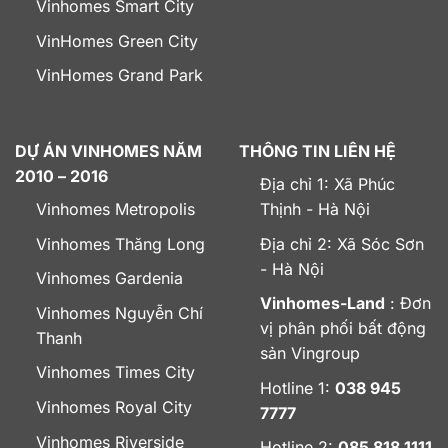
Vinhomes Smart City
VinHomes Green City
VinHomes Grand Park
DỰ ÁN VINHOMES NĂM
THÔNG TIN LIÊN HỆ
2010 – 2016
Địa chỉ 1: Xã Phúc
Vinhomes Metropolis
Thịnh - Hà Nội
Vinhomes Thăng Long
Địa chỉ 2: Xã Sóc Sơn
- Hà Nội
Vinhomes Gardenia
Vinhomes-Land
: Đơn
Vinhomes Nguyễn Chí
vị phân phối bất động
Thanh
sản Vingroup
Vinhomes Times City
Hotline 1:
038 945
Vinhomes Royal City
7777
Vinhomes Riverside
Hotline 2:
085 818 1111