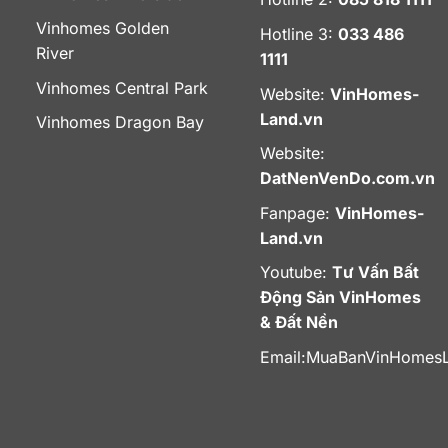
Vinhomes Golden
Hotline 3:
033 486
River
1111
Vinhomes Central Park
Website:
VinHomes-
Land.vn
Vinhomes Dragon Bay
Website:
DatNenVenDo.com.vn
Fanpage:
VinHomes-
Land.vn
Youtube:
Tư Vấn Bất
Động Sản VinHomes
& Đất Nền
Email:
MuaBanVinHomes