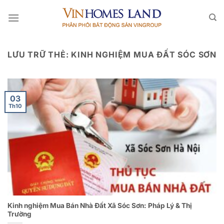
Bỏ
qua
nội
dung
LƯU TRỮ THẺ:
KINH NGHIỆM MUA ĐẤT SÓC SƠN
03
Th10
Kinh nghiệm Mua Bán Nhà Đất Xã Sóc Sơn: Pháp Lý & Thị
Trường