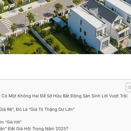
 Có Một Không Hai Để Sở Hữu Bất Động Sản Sinh Lời Vượt Trội
Giá Rẻ”, Đó Là “Giá Trị Thặng Dư Lớn”
ơn “Giá Hời”
Săn” Đất Giá Hời Trong Năm 2025?