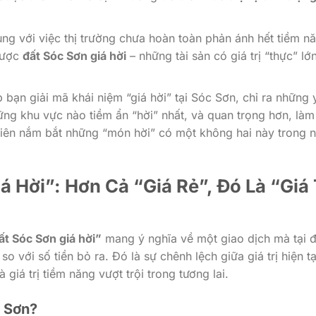
ùng với việc thị trường chưa hoàn toàn phản ánh hết tiềm n
được
đất Sóc Sơn giá hời
– những tài sản có giá trị “thực” lớ
úp bạn giải mã khái niệm “giá hời” tại Sóc Sơn, chỉ ra những 
ững khu vực nào tiềm ẩn “hời” nhất, và quan trọng hơn, làm
 tiên nắm bắt những “món hời” có một không hai này trong 
á Hời”: Hơn Cả “Giá Rẻ”, Đó Là “Giá 
ất Sóc Sơn giá hời”
mang ý nghĩa về một giao dịch mà tại đ
o với số tiền bỏ ra. Đó là sự chênh lệch giữa giá trị hiện tạ
giá trị tiềm năng vượt trội trong tương lai.
c Sơn?