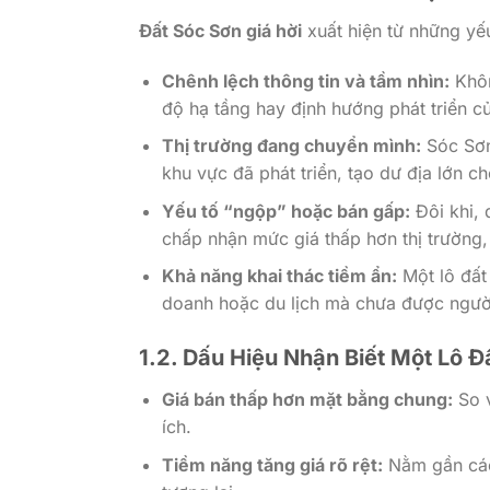
Đất Sóc Sơn giá hời
xuất hiện từ những yếu
Chênh lệch thông tin và tầm nhìn:
Khôn
độ hạ tầng hay định hướng phát triển c
Thị trường đang chuyển mình:
Sóc Sơn 
khu vực đã phát triển, tạo dư địa lớn c
Yếu tố “ngộp” hoặc bán gấp:
Đôi khi, 
chấp nhận mức giá thấp hơn thị trường,
Khả năng khai thác tiềm ẩn:
Một lô đất 
doanh hoặc du lịch mà chưa được người 
1.2. Dấu Hiệu Nhận Biết Một Lô Đ
Giá bán thấp hơn mặt bằng chung:
So v
ích.
Tiềm năng tăng giá rõ rệt:
Nằm gần các 