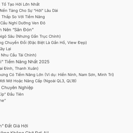
u Tố Tạo Hời Lớn Nhất
 Nền Tảng Cho Sự “Hời” Lâu Dài
n Thấp So Với Tiềm Năng
 Cầu Nghỉ Dưỡng Ven Đô
ạn Nên “Săn Đón”
 Ngõ Sâu (Nhưng Gần Trục Chính)
ng Chuyển Đổi (Đặc Biệt Là Gần Hồ, View Đẹp)
ây Lại
 Nhu Cầu Tài Chính)
ời” Tiềm Năng Nhất 2025
ai Đình, Thanh Xuân)
hưng Có Tiềm Năng Lớn (Ví dụ: Hiền Ninh, Nam Sơn, Minh Trí)
Mới Mở Hoặc Nâng Cấp (Ngoài QL3, QL18)
i” Chuyên Nghiệp
Kíp” Đầu Tiên
ghe”
n” Đất Giá Hời
 Vàng Không Chờ Đợi Ai!