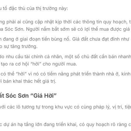
 tố đặc thù của thị trường này:
g phải ai cũng cập nhật kịp thời các thông tin quy hoạch, t
ủa Sóc Sơn. Người nắm bắt sớm sẽ có lợi thế mua được giá 
đang ở giai đoạn tiền bùng nổ. Giá đất chưa đạt đỉnh như
ho sự tăng trưởng.
do nhu cầu tài chính cá nhân, một số chủ đất cần bán nhanh
 tạo ra cơ hội “hời” cho người mua.
có thể “hời” vì nó có tiềm năng phát triển thành nhà ở, kinh
bán khai thác hết giá trị.
ất Sóc Sơn “Giá Hời”
ới các lô tương tự trong khu vực có cùng pháp lý, vị trí, tiệ
dự án hạ tầng lớn đang triển khai, có quy hoạch rõ ràng 