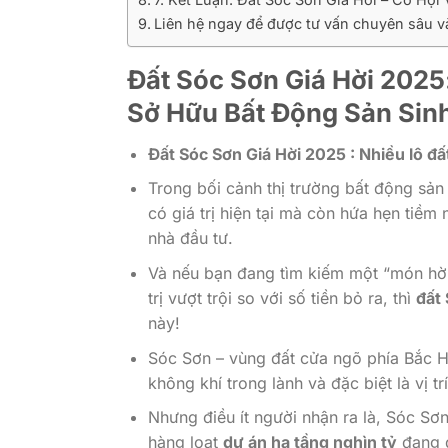
Liên hệ ngay để được tư vấn chuyên sâu và 
Đất Sóc Sơn Giá Hời 2025
Sở Hữu Bất Động Sản Sinh
Đất Sóc Sơn Giá Hời 2025 : Nhiều lô đấ
Trong bối cảnh thị trường bất động sản
có giá trị hiện tại mà còn hứa hẹn tiềm
nhà đầu tư.
Và nếu bạn đang tìm kiếm một “món hời
trị vượt trội so với số tiền bỏ ra, thì
đất 
này!
Sóc Sơn – vùng đất cửa ngõ phía Bắc Hà
không khí trong lành và đặc biệt là vị t
Nhưng điều ít người nhận ra là, Sóc Sơ
hàng loạt
dự án hạ tầng nghìn tỷ
đang đ