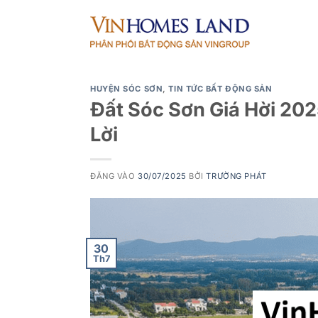
Bỏ
qua
nội
dung
HUYỆN SÓC SƠN
,
TIN TỨC BẤT ĐỘNG SẢN
Đất Sóc Sơn Giá Hời 202
Lời
ĐĂNG VÀO
30/07/2025
BỞI
TRƯỜNG PHÁT
30
Th7