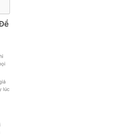
 Để
hỉ
mọi
giá
y lúc
i
g