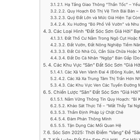
2.1. Hạ Tầng Giao Thông “Thần Tốc” – Yế
2.2. Quy Hoạch Đô Thị Vệ Tinh Bài Bản –
2.3. Quỹ Đất Lớn và Mức Giá Hiện Tại Cò
2.4. Xu Hướng “Bỏ Phố Về Vườn” và Nhu
3. Các Loại Hình “Đất Sóc Sơn Giá Hời” B
3.1. Đất Thổ Cư Nằm Trong Ngõ Cụt Hoặc
3.2. Đất Vườn, Đất Nông Nghiệp Tiềm Nă
3.3. Đất Có Nhà Cũ, Cần Sửa Chữa Hoặc X
3.4. Đất Do Cá Nhân “Ngộp” Bán Gấp (Do
4. Các Khu Vực “Săn” Đất Sóc Sơn “Giá H
4.1. Các Xã Ven Vành Đai 4 (Đông Xuân, M
4.2. Các Xã Xa Trung Tâm Thị Trấn Hơn N
4.3. Các Khu Vực Ven Các Tuyến Đường 
5. Chiến Lược “Săn” Đất Sóc Sơn “Giá Hờ
5.1. Nắm Vững Thông Tin Quy Hoạch: “Bí 
5.2. Khảo Sát Thực Tế – “Mắt Thấy Tai N
5.3. Thẩm Định Pháp Lý Chặt Chẽ
5.4. Đàm Phán Thông Minh
5.5. Tận Dụng Các Mối Quan Hệ
6. Sóc Sơn 2025: Thời Điểm “Vàng” Để “Să
7. Kết Luận: Đất Sóc Sơn Giá Hời – Cơ Hội