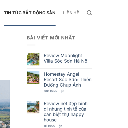
TIN TỨC BẤT ĐỘNG SẢN
LIÊN HỆ
BÀI VIẾT MỚI NHẤT
Review Moonlight
Villa Sóc Sơn Hà Nội
Homestay Angel
Resort Sóc Sơn: Thiên
Đường Chụp Ảnh
816
Bình luận
Review nét đẹp bình
dị nhưng tinh tế của
căn biệt thự happy
house
16
Bình luận