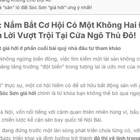
“săn” lô đất Sóc Sơn “giá hời” ưng ý nhất!
: Nắm Bắt Cơ Hội Có Một Không Hai
 Lời Vượt Trội Tại Cửa Ngõ Thủ Đô!
t giá hời ở phần cuối bài quý nhà đâu tư tham khảo
 không ngừng biến động, việc tìm kiếm một tài sản không c
 năng tăng trưởng “đột biến” trong tương lai là ước mơ của 
” thực sự, một cơ hội hiếm có để sở hữu bất động sản với 
Sóc Sơn giá hời
chính là từ khóa bạn không thể bỏ qua nga
 Nội, vốn nổi tiếng với cảnh quan thiên nhiên hùng vĩ, bầu
rí chiến lược kề cận sân bay quốc tế Nội Bài.
n đang đứng trước một làn sóng phát triển chưa từng có, vớ
ược triển khai và định hướng trở thành
đô thị vệ tinh trọn