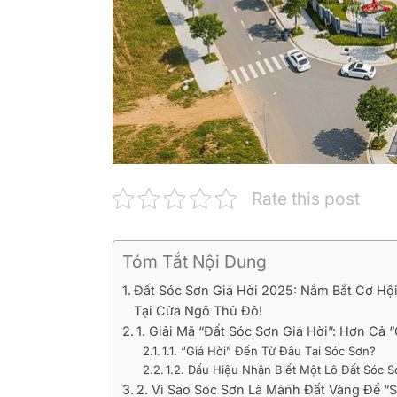
Rate this post
Tóm Tắt Nội Dung
Đất Sóc Sơn Giá Hời 2025: Nắm Bắt Cơ Hội
Tại Cửa Ngõ Thủ Đô!
1. Giải Mã “Đất Sóc Sơn Giá Hời”: Hơn Cả “
1.1. “Giá Hời” Đến Từ Đâu Tại Sóc Sơn?
1.2. Dấu Hiệu Nhận Biết Một Lô Đất Sóc S
2. Vì Sao Sóc Sơn Là Mảnh Đất Vàng Để “